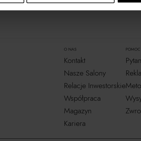
O NAS
POMOC
Kontakt
Pyta
Nasze Salony
Rekl
Relacje Inwestorskie
Meto
Współpraca
Wysy
Magazyn
Zwro
Kariera