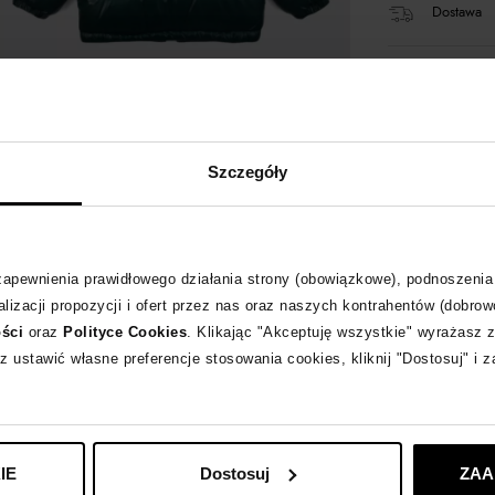
Dostawa
14 dni na 
+321 pun
Szczegóły
Kup teraz,
 zapewnienia prawidłowego działania strony (obowiązkowe), podnoszenia
lizacji propozycji i ofert przez nas oraz naszych kontrahentów (dobrow
Opis produktu
ości
oraz
Polityce Cookies
. Klikając "Akceptuję wszystkie" wyrażasz 
z ustawić własne preferencje stosowania cookies, kliknij "Dostosuj" i 
Materiał
IE
Dostosuj
ZAA
MONCLER KIDS
z