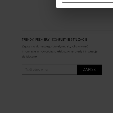
TRENDY, PREMIERY I KOMPLETNE STYLIZACJE
Zapisz się do naszego biuletynu, aby otrzymywać
informacje o nowościach, ekskluzywne oferty i inspiracje
stylistyczne.
ZAPISZ
Twój adres e-mail