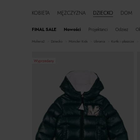
KOBIETA
MĘŻCZYZNA
DZIECKO
DOM
FINAL SALE
Nowości
Projektanci
Odzież
O
moliera2
dziecko
Moncler Kids
ubrania
kurtki i płaszcze
Wyprzedany