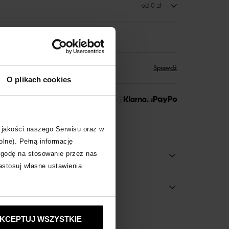
od 0 zł
zwrot towaru
któw
zyskujesz w Klubie Korzyści
Sprawdź
O plikach cookies
 Zapłać później!
 jakości naszego Serwisu oraz w
olne). Pełną informację
zgodę na stosowanie przez nas
zastosuj własne ustawienia
KCEPTUJ WSZYSTKIE
obacz inne produkty