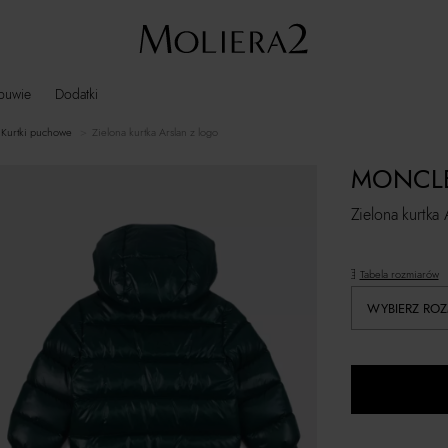
buwie
Dodatki
kurtki puchowe
Zielona kurtka Arslan z logo
MONCLE
Zielona kurtka 
Tabela rozmiarów
WYBIERZ ROZ