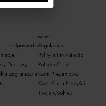
INFORMACJE
nia i Odpowiedzi
Regulaminy
amacje
Polityka Prywatności
dy Dostawy
Polityka Cookies
łka Zagraniczna
Karta Prezentowa
ty
Karta Klubu Korzyści
Twoje Cookies