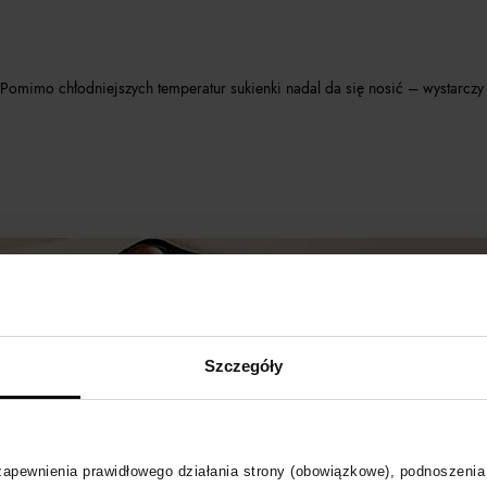
zę! Pomimo chłodniejszych temperatur sukienki nadal da się nosić – wystarc
Szczegóły
 zapewnienia prawidłowego działania strony (obowiązkowe), podnoszenia