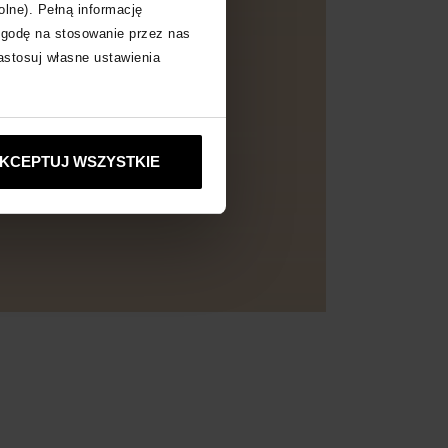
olne). Pełną informację
zgodę na stosowanie przez nas
zastosuj własne ustawienia
KCEPTUJ WSZYSTKIE