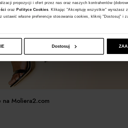
lizacji propozycji i ofert przez nas oraz naszych kontrahentów (dobrow
ości
oraz
Polityce Cookies
. Klikając "Akceptuję wszystkie" wyrażasz 
z ustawić własne preferencje stosowania cookies, kliknij "Dostosuj" i 
IE
Dostosuj
ZAA
e na Moliera2.com