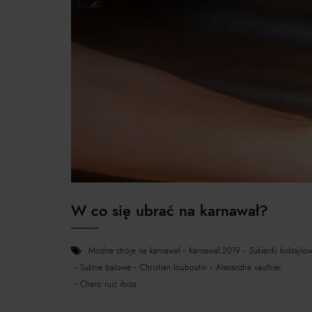
W co się ubrać na karnawał?
modne stroje na karnawał
karnawał 2019
sukienki koktajlo
suknie balowe
christian louboutin
alexandre vauthier
charo ruiz ibiza