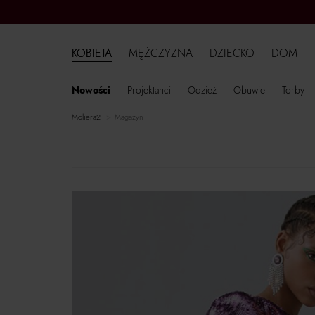
KOBIETA
MĘŻCZYZNA
DZIECKO
DOM
Nowości
Projektanci
Odzież
Obuwie
Torby
moliera2
Magazyn