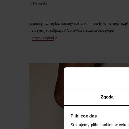
nanushka
Jesienią i zimą też nosimy sukienki – nie tylko na impre
i z czym je połączyć? Sprawdź nasze propozycje!
czytaj więcej
Zgoda
Pliki cookies
Stosujemy pliki cookies w celu