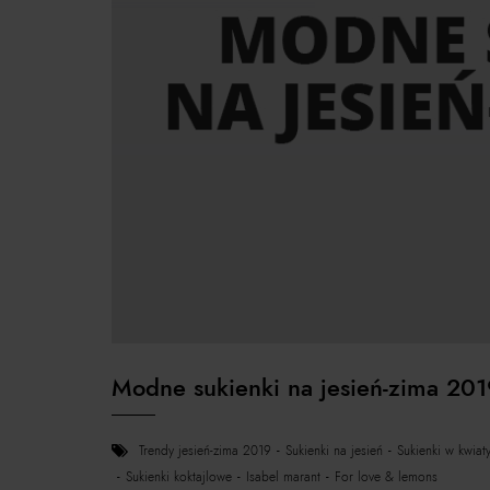
Modne sukienki na jesień-zima 20
trendy jesień-zima 2019
sukienki na jesień
sukienki w kwiat
sukienki koktajlowe
isabel marant
for love & lemons