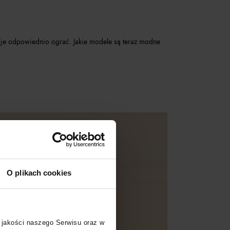
zy je odpowiednio ograć. Jakie modele są teraz modne
O plikach cookies
 jakości naszego Serwisu oraz w