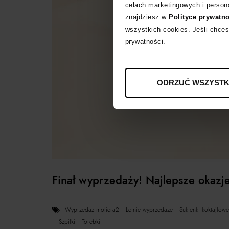
celach marketingowych i persona
znajdziesz w
Polityce prywatn
wszystkich cookies. Jeśli chces
prywatności.
ODRZUĆ WSZYSTK
Finał wyprzedaży! Najlepsze okazj
wyprzedaż moliera2
letnie wyprzedaże
sukienki koktajlowe
szpilki
torebki