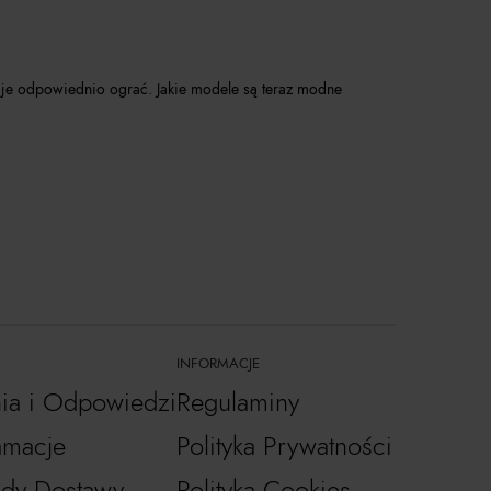
zy je odpowiednio ograć. Jakie modele są teraz modne
INFORMACJE
nia i Odpowiedzi
Regulaminy
amacje
Polityka Prywatności
dy Dostawy
Polityka Cookies