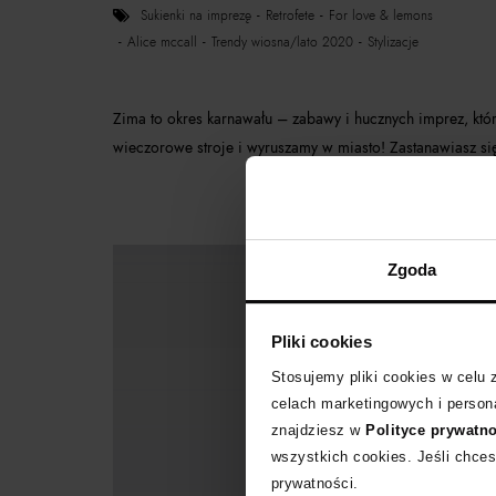
sukienki na imprezę
retrofete
for love & lemons
alice mccall
trendy wiosna/lato 2020
stylizacje
Zima to okres karnawału – zabawy i hucznych imprez, kt
wieczorowe stroje i wyruszamy w miasto! Zastanawiasz się,
Zgoda
Pliki cookies
Stosujemy pliki cookies w celu
celach marketingowych i persona
znajdziesz w
Polityce prywatn
wszystkich cookies. Jeśli chces
prywatności.