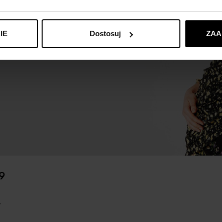
IE
Dostosuj
ZAA
19
y