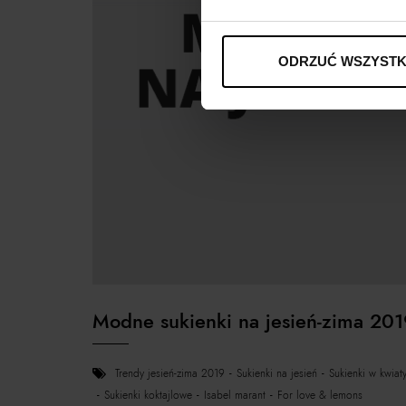
ODRZUĆ WSZYSTK
Modne sukienki na jesień-zima 20
trendy jesień-zima 2019
sukienki na jesień
sukienki w kwiat
sukienki koktajlowe
isabel marant
for love & lemons