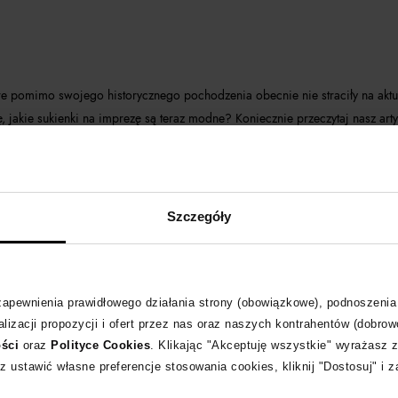
óre pomimo swojego historycznego pochodzenia obecnie nie straciły na ak
 jakie sukienki na imprezę są teraz modne? Koniecznie przeczytaj nasz arty
Szczegóły
 zapewnienia prawidłowego działania strony (obowiązkowe), podnoszenia
lizacji propozycji i ofert przez nas oraz naszych kontrahentów (dobrow
ości
oraz
Polityce Cookies
. Klikając "Akceptuję wszystkie" wyrażasz 
z ustawić własne preferencje stosowania cookies, kliknij "Dostosuj" i 