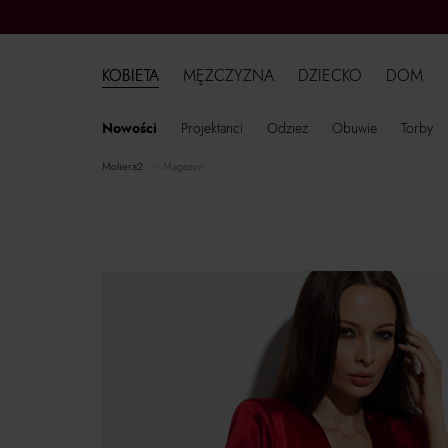
KOBIETA
MĘŻCZYZNA
DZIECKO
DOM
Nowości
Projektanci
Odzież
Obuwie
Torby
moliera2
Magazyn