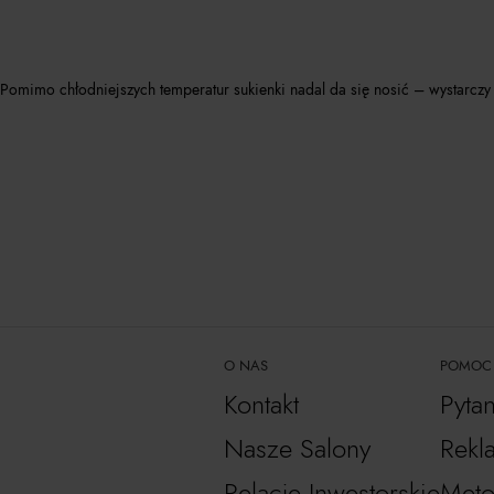
zę! Pomimo chłodniejszych temperatur sukienki nadal da się nosić – wystarc
O NAS
POMOC
Kontakt
Pyta
Nasze Salony
Rekl
Relacje Inwestorskie
Meto