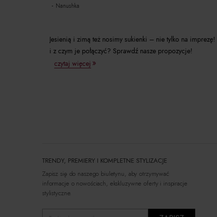
nanushka
Jesienią i zimą też nosimy sukienki – nie tylko na impre
i z czym je połączyć? Sprawdź nasze propozycje!
czytaj więcej
TRENDY, PREMIERY I KOMPLETNE STYLIZACJE
Zapisz się do naszego biuletynu, aby otrzymywać
informacje o nowościach, ekskluzywne oferty i inspiracje
stylistyczne.