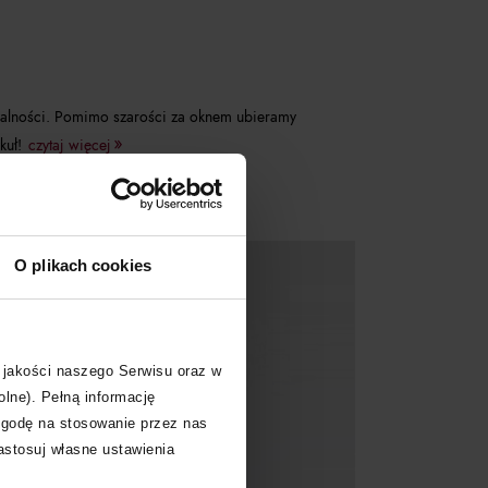
tualności. Pomimo szarości za oknem ubieramy
kuł!
czytaj więcej
O plikach cookies
 jakości naszego Serwisu oraz w
olne). Pełną informację
zgodę na stosowanie przez nas
zastosuj własne ustawienia