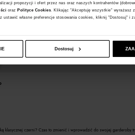
lizacji propozycji i ofert przez nas oraz naszych kontrahentów (dobrow
ości
oraz
Polityce Cookies
. Klikając "Akceptuję wszystkie" wyrażasz 
z ustawić własne preferencje stosowania cookies, kliknij "Dostosuj" i 
IE
Dostosuj
ZAA
?
zką klasycznej czerni? Czas to zmienić i wprowadzić do swojej garderoby t