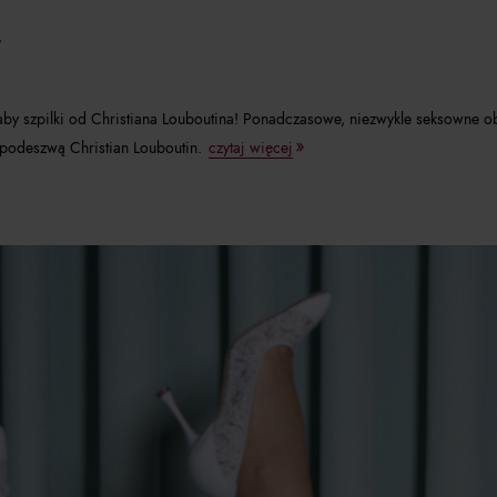
y
y szpilki od Christiana Louboutina! Ponadczasowe, niezwykle seksowne obc
 podeszwą Christian Louboutin.
czytaj więcej