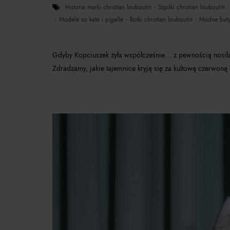
historia marki christian louboutin
szpilki christian louboutin
modele so kate i pigalle
botki christian louboutin
modne but
Gdyby Kopciuszek żyła współcześnie… z pewnością nosiłab
Zdradzamy, jakie tajemnice kryją się za kultową czerwoną