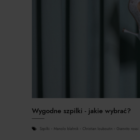
Wygodne szpilki - jakie wybrać?
szpilki
manolo blahnik
christian louboutin
gianvito rossi