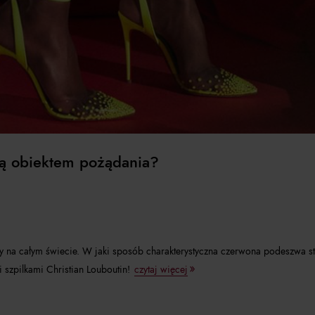
 są obiektem pożądania?
ety na całym świecie. W jaki sposób charakterystyczna czerwona podeszwa s
i szpilkami Christian Louboutin!
czytaj więcej