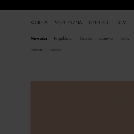
KOBIETA
MĘŻCZYZNA
DZIECKO
DOM
Nowości
Projektanci
Odzież
Obuwie
Torby
moliera2
Magazyn