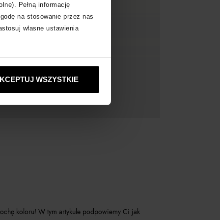
olne). Pełną informację
zgodę na stosowanie przez nas
zastosuj własne ustawienia
KCEPTUJ WSZYSTKIE
rochę koloru! W tym artykule podpowiemy Ci jak