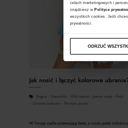
celach marketingowych i persona
znajdziesz w
Polityce prywatn
wszystkich cookies. Jeśli chces
prywatności.
ODRZUĆ WSZYSTK
Jak nosić i łączyć kolorowe ubrania
pojęcia
przewodnik
wild mascot
joanna muzyk
pinko
christian louboutin
the marc jacobs
W Twojej szafie przeważają beże, a może jesteś miłośnic