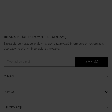
TRENDY, PREMIERY I KOMPLETNE STYLIZACJE
Zapisz się do naszego biuletynu, aby otrzymywać informacje o nowościach,
ekskluzywne oferty i inspiracje stylistyczne.
ZAPISZ
Twój adres e-mail
O NAS
POMOC
INFORMACJE