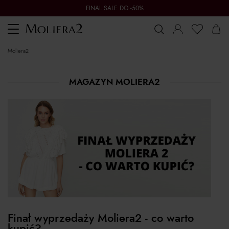
FINAL SALE DO -50%
Toggle
navigation
moliera2
MAGAZYN MOLIERA2
Finał wyprzedaży Moliera2 - co warto
kupić?