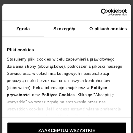
Co warto kupić na letniej wyprzedaży
Moliera2.com?
Zgoda
Szczegóły
O plikach cookies
trendy buty i
akcesoria
Pliki cookies
Stosujemy pliki cookies w celu zapewnienia prawidłowego
działania strony (obowiązkowe), podnoszenia jakości naszego
Zaczęło się! Ruszyły sezonowe wyprzedaże na Moliera2.com i w
Serwisu oraz w celach marketingowych i personalizacji
Salonach stacjonarnych. Tylko teraz masz możliwość zakupu
propozycji i ofert przez nas oraz naszych kontrahentów
markowych perełek w niskich cenach – rabaty sięgają nawet
(dobrowolne). Pełną informację znajdziesz w
Polityce
do -30%! Przygotowaliśmy dla Ciebie przewodnik co warto kupić
prywatności
oraz
Polityce Cookies
. Klikając "Akceptuję
na letniej wyprzedaży Moliera2.com, by doskonale wpasować się
wszystkie" wyrażasz zgodę na stosowanie przez nas
w wiodące trendy.
czytaj więcej
wszystkich cookies. Jeśli chcesz ustawić własne preferencje
stosowania cookies, kliknij "Dostosuj" i zastosuj własne
ustawienia prywatności.
ZAAKCEPTUJ WSZYSTKIE