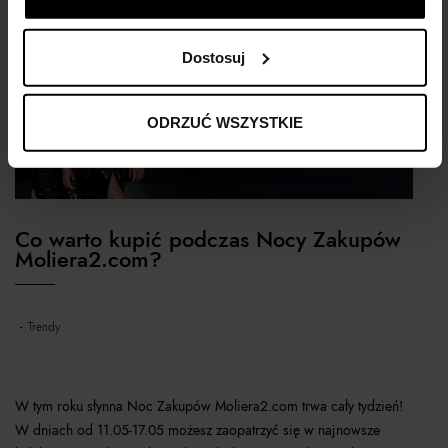
Dostosuj
ODRZUĆ WSZYSTKIE
Co warto kupić podczas Nocy Zakupów
Moliera2.com?
trendy
W tym roku słynna Noc Zakupów Moliera2.com trwa cały tydzień!
W dniach od 11.05-17.05 możesz zaopatrzyć się w najnowsze