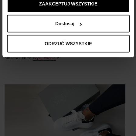
ZAAKCEPTUJ WSZYSTKIE
To już finał naszej wyjątkowej letniej wyprzedaży - czekają
Dostosuj
na Ciebie promocje nawet do -70%. Co więcej, do końca
bieżącego tygodnia (03-09.08) możesz skorzystać z ekstra rabatu:
dodatkowych -20% do wszystkich przecenionych produktów!
ODRZUĆ WSZYSTKIE
Sprawdź, co warto kupić dla niej i dla niego na finale wyprzedaży
Moliera2.com!
czytaj więcej