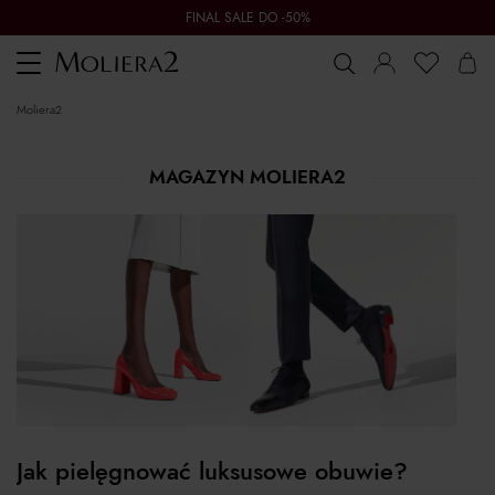
FINAL SALE DO -50%
Toggle
navigation
moliera2
MAGAZYN MOLIERA2
Jak pielęgnować luksusowe obuwie?