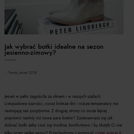
Jak wybrać botki idealne na sezon
jesienno-zimowy?
trendy jesień 2018
Jesień w pełni zagościła za oknem i w naszych szafach.
Listopadowe szarości, coraz krótsze dni i niższe temperatury nie
nastrajają nas pozytywnie. Z drugiej strony co może lepiej
poprawić nastrój niż nowa para butów? Zastanawiasz się jak
dobrać botki żeby czuć się modnie, komfortowo i by służyły Ci nie
tylko przez jeden sezon? Przychodzimy z pomocą!
czytaj więcej