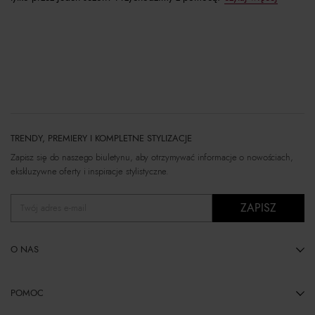
TRENDY, PREMIERY I KOMPLETNE STYLIZACJE
Zapisz się do naszego biuletynu, aby otrzymywać informacje o nowościach,
ekskluzywne oferty i inspiracje stylistyczne.
ZAPISZ
Twój adres e-mail
O NAS
POMOC