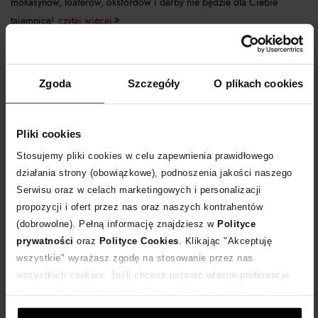
mokasynów, loaferów, oksfordów i derby nie będzie dla Ciebie
tajemnicą!
czytaj więcej
Zgoda
Szczegóły
O plikach cookies
Pliki cookies
Stosujemy pliki cookies w celu zapewnienia prawidłowego
działania strony (obowiązkowe), podnoszenia jakości naszego
Serwisu oraz w celach marketingowych i personalizacji
propozycji i ofert przez nas oraz naszych kontrahentów
(dobrowolne). Pełną informację znajdziesz w
Polityce
prywatności
oraz
Polityce Cookies
. Klikając "Akceptuję
Finał wyprzedaży Moliera2 - co warto
kupić?
wszystkie" wyrażasz zgodę na stosowanie przez nas
wszystkich cookies. Jeśli chcesz ustawić własne preferencje
stosowania cookies, kliknij "Dostosuj" i zastosuj własne
ustawienia prywatności.
polo ralph lauren