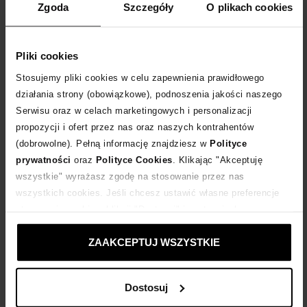
Zgoda
Szczegóły
O plikach cookies
kwiatowe wzory
Pliki cookies
Stosujemy pliki cookies w celu zapewnienia prawidłowego
działania strony (obowiązkowe), podnoszenia jakości naszego
Wielkanoc to moment, w którym moda spotyka się z lekkością
Serwisu oraz w celach marketingowych i personalizacji
wiosny. To czas rodzinnych spotkań, pierwszych promieni słońca
propozycji i ofert przez nas oraz naszych kontrahentów
i świeżości, którą chcemy odzwierciedlić również w stylizacjach.
(dobrowolne). Pełną informację znajdziesz w
Polityce
Jak się ubrać na Wielkanoc, by wyglądać elegancko, ale bez
prywatności
oraz
Polityce Cookies
. Klikając "Akceptuję
przesadnej formalności? Podpowiadamy!
czytaj więcej
wszystkie" wyrażasz zgodę na stosowanie przez nas
wszystkich cookies. Jeśli chcesz ustawić własne preferencje
stosowania cookies, kliknij "Dostosuj" i zastosuj własne
ustawienia prywatności.
ZAAKCEPTUJ WSZYSTKIE
Dostosuj
TRENDY, PREMIERY I KOMPLETNE STYLIZACJE