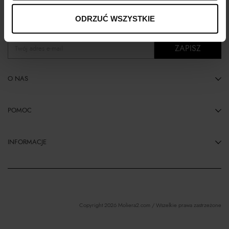
Zapisz się do naszego biuletynu, aby otrzymywać informacje o nowościach,
ODRZUĆ WSZYSTKIE
ekskluzywne oferty i inspiracje stylistyczne.
ZAPISZ
Twój adres e-mail
O NAS
POMOC
INFORMACJE
Copyright 2026 Moliera2.com / Wszelkie prawa zastrzeżone