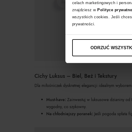
celach marketingowych i persona
znajdziesz w
Polityce prywatn
wszystkich cookies. Jeśli chces
prywatności.
ODRZUĆ WSZYSTK
Cichy Luksus – Biel, Beż i Tekstury
Dla miłośniczek dyskretnej elegancji idealnym wyborem
Must-have:
Zainwestuj w luksusowe dzianiny od
wygodny, co szykowny.
Na chłodniejszy poranek:
Jeśli pogoda spłata f