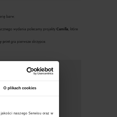
erię barw.
zotycznego wydania polecamy projekty
Camilla
, które
y print
gra pierwsze skrzypce.
O plikach cookies
 jakości naszego Serwisu oraz w