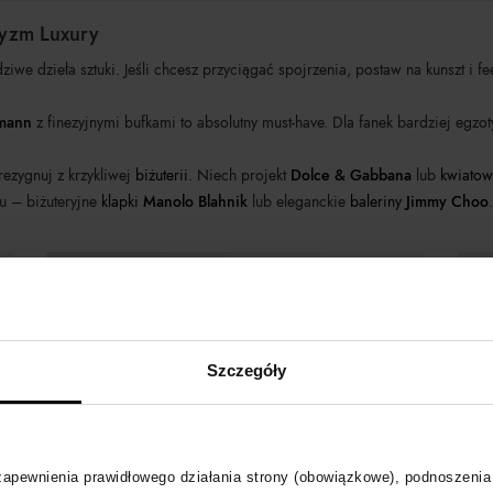
tyzm Luxury
 dzieła sztuki. Jeśli chcesz przyciągać spojrzenia, postaw na kunszt i fe
mann
z finezyjnymi bufkami to absolutny must-have. Dla fanek bardziej eg
rezygnuj z krzykliwej
biżuterii
. Niech projekt
Dolce & Gabbana
lub
kwiatow
 – biżuteryjne
klapki
Manolo Blahnik
lub eleganckie
baleriny
Jimmy Choo
.
Szczegóły
 zapewnienia prawidłowego działania strony (obowiązkowe), podnoszenia