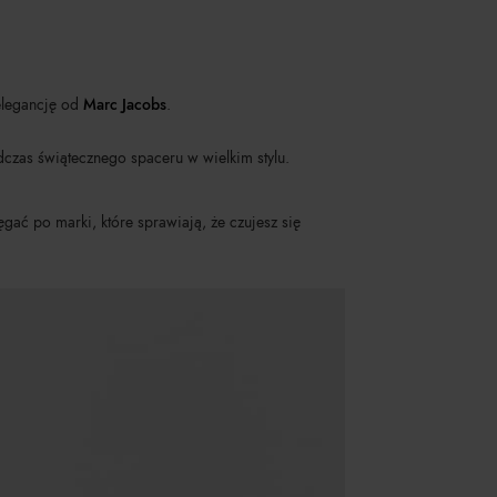
elegancję od
Marc Jacobs
.
czas świątecznego spaceru w wielkim stylu.
ęgać po marki, które sprawiają, że czujesz się