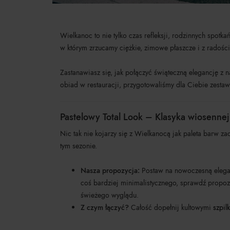
Wielkanoc to nie tylko czas refleksji, rodzinnych spot
w którym zrzucamy ciężkie, zimowe płaszcze i z radością
Zastanawiasz się, jak połączyć świąteczną elegancję z 
obiad w restauracji, przygotowaliśmy dla Ciebie zesta
Pastelowy Total Look – Klasyka wiosennej
Nic tak nie kojarzy się z Wielkanocą jak paleta barw 
tym sezonie.
Nasza propozycja:
Postaw na nowoczesną eleg
coś bardziej minimalistycznego, sprawdź propo
świeżego wyglądu.
Z czym łączyć?
Całość dopełnij kultowymi
szpil