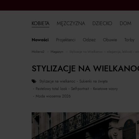
KOBIETA
MĘŻCZYZNA
DZIECKO
DOM
Nowości
Projektanci
Odzież
Obuwie
Torby
moliera2
magazyn
Stylizacje na Wielkanoc – elegancja, lekkość i w
STYLIZACJE NA WIELKANO
stylizacje na wielkanoc
sukienki na święta
pastelowy total look
self-portrait
kwiatowe wzory
moda wiosenna 2026