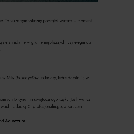
zie. To także symboliczny początek wiosny – moment,
yste śniadanie w gronie najbliższych, czy elegancki
at.
lany
żółty
(
butter yellow
) to kolory, które dominują w
eniach to synonim świątecznego szyku. Jeśli wolisz
rwach nadadzą Ci profesjonalnego, a zarazem
od
Aquazzura
.