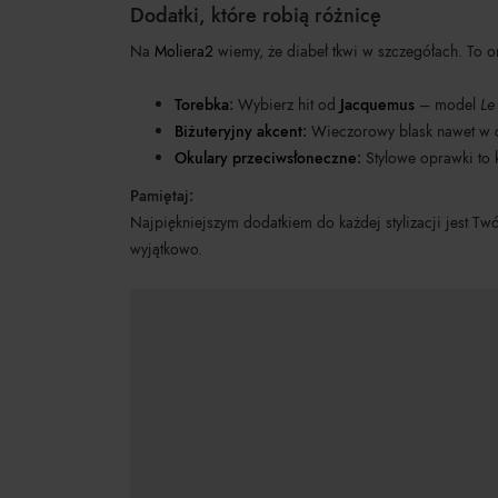
Dodatki, które robią różnicę
Na
Moliera2
wiemy, że diabeł tkwi w szczegółach. To one
Torebka
:
Wybierz hit od
Jacquemus
– model
Le
Biżuteryjny akcent
:
Wieczorowy blask nawet w 
Okulary przeciwsłoneczne
:
Stylowe oprawki to 
Pamiętaj:
Najpiękniejszym dodatkiem do każdej stylizacji jest Twó
wyjątkowo.