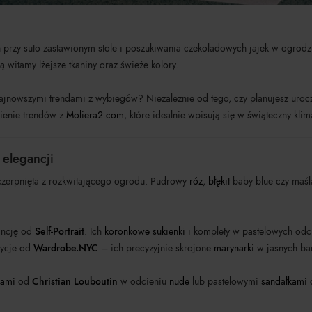
kań przy suto zastawionym stole i poszukiwania czekoladowych jajek w ogrod
 witamy lżejsze tkaniny oraz świeże kolory.
najnowszymi trendami z wybiegów? Niezależnie od tego, czy planujesz urocz
wienie trendów z
Moliera2.com
, które idealnie wpisują się w świąteczny klim
 elegancji
zaczerpnięta z rozkwitającego ogrodu. Pudrowy
róż
,
błękit
baby blue czy maś
ancję od
Self-Portrait
. Ich
koronkowe sukienki
i komplety w pastelowych odci
zycje od
Wardrobe.NYC
– ich precyzyjnie skrojone
marynarki
w jasnych ba
kami
od
Christian Louboutin
w odcieniu
nude
lub pastelowymi
sandałkami