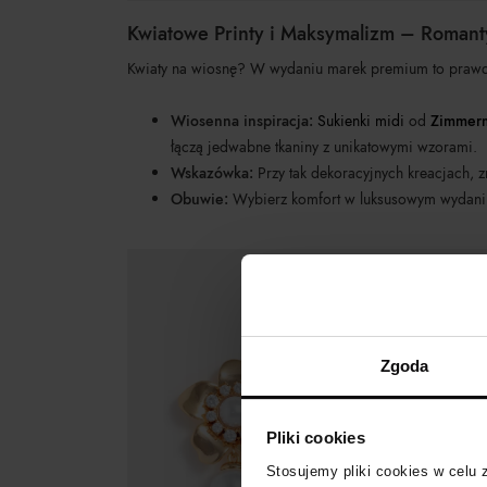
Kwiatowe Printy i Maksymalizm – Roman
Kwiaty na wiosnę? W wydaniu marek premium to prawdziwe
Wiosenna inspiracja:
Sukienki midi
od
Zimmer
łączą jedwabne tkaniny z unikatowymi wzorami.
Wskazówka:
Przy tak dekoracyjnych kreacjach, z
Obuwie:
Wybierz komfort w luksusowym wydaniu
Zgoda
Pliki cookies
Stosujemy pliki cookies w celu