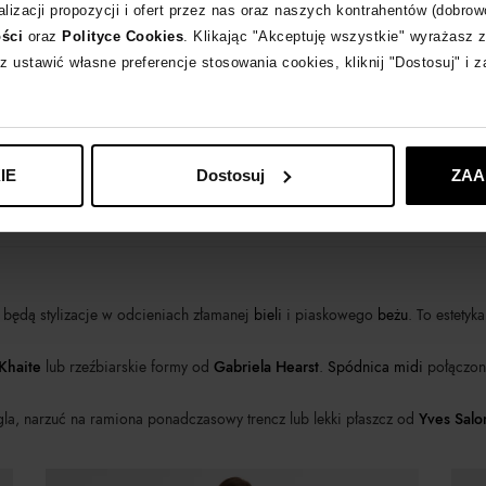
lizacji propozycji i ofert przez nas oraz naszych kontrahentów (dobrow
ości
oraz
Polityce Cookies
. Klikając "Akceptuję wszystkie" wyrażasz 
z ustawić własne preferencje stosowania cookies, kliknij "Dostosuj" i 
IE
Dostosuj
ZAA
 będą stylizacje w odcieniach złamanej
bieli
i piaskowego
beżu
. To estetyk
Khaite
lub rzeźbiarskie formy od
Gabriela Hearst
.
Spódnica midi
połączon
igla, narzuć na ramiona ponadczasowy trencz lub lekki płaszcz od
Yves Salo