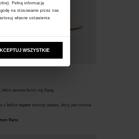
olne). Pełną informację
zgodę na stosowanie przez nas
zastosuj własne ustawienia
KCEPTUJ WSZYSTKIE
a, która zawsze broni się klasą.
a z lekkim
topem
stworzy zestaw, który jest równie
mon Paris
.