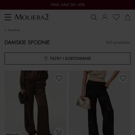
FINAL SALE DO -50%
Toggle
navigation
spodnie
DAMSKIE SPODNIE
565 produktów
FILTRY I SORTOWANIE
Nowość