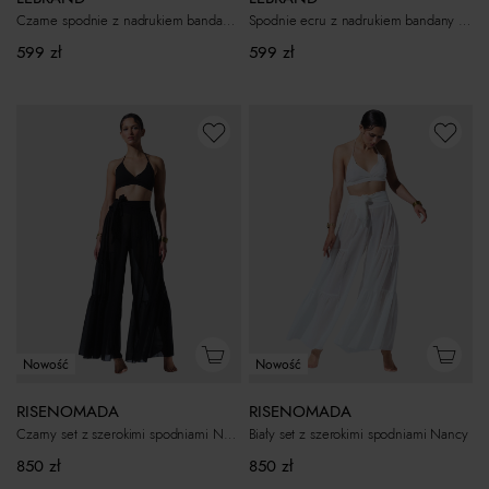
Spodnie ecru z nadrukiem bandany Flore
Czarne spodnie z nadrukiem bandany Flore
599
zł
599
zł
Nowość
Nowość
RISENOMADA
RISENOMADA
Czarny set z szerokimi spodniami Nancy
Biały set z szerokimi spodniami Nancy
850
zł
850
zł