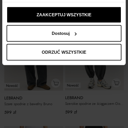
stosowania cookies, kliknij "Dostosuj" i zastosuj własne
1 569
zł
1 479
zł
ustawienia prywatności.
ZAAKCEPTUJ WSZYSTKIE
Dostosuj
ODRZUĆ WSZYSTKIE
Nowość
Nowość
LEBRAND
LEBRAND
Szerokie spodnie ze ściągaczem Gisele
Szare spodnie z bawełny Bruno
599
zł
599
zł