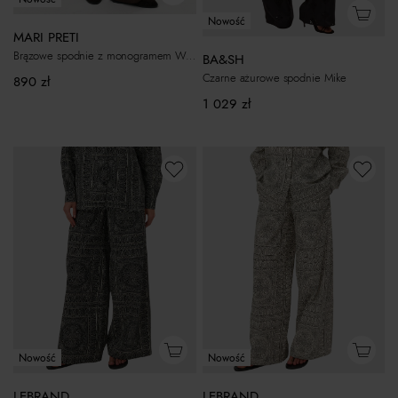
Nowość
MARI PRETI
Brązowe spodnie z monogramem Weekend
BA&SH
Czarne ażurowe spodnie Mike
890
zł
1 029
zł
Nowość
Nowość
LEBRAND
LEBRAND