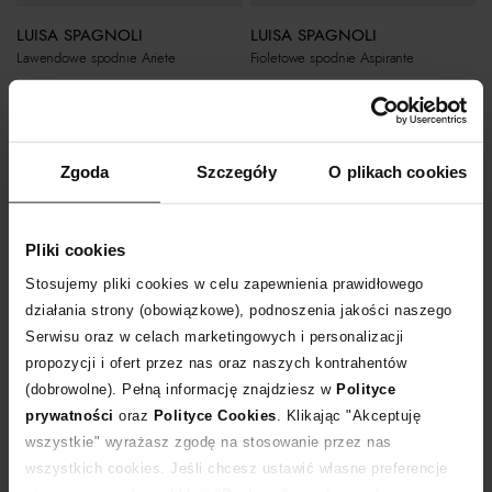
LUISA SPAGNOLI
LUISA SPAGNOLI
Lawendowe spodnie Ariete
Fioletowe spodnie Aspirante
1 249
zł
1 569
zł
Zgoda
Szczegóły
O plikach cookies
Pliki cookies
Stosujemy pliki cookies w celu zapewnienia prawidłowego
działania strony (obowiązkowe), podnoszenia jakości naszego
Serwisu oraz w celach marketingowych i personalizacji
propozycji i ofert przez nas oraz naszych kontrahentów
(dobrowolne). Pełną informację znajdziesz w
Polityce
Nowość
Nowość
prywatności
oraz
Polityce Cookies
. Klikając "Akceptuję
wszystkie" wyrażasz zgodę na stosowanie przez nas
LUISA SPAGNOLI
LUISA SPAGNOLI
wszystkich cookies. Jeśli chcesz ustawić własne preferencje
Czerwone spodnie Aspirante
Granatowe spodnie Otago