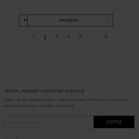
POPRZEDNIA
NASTĘPNA
1
2
3
4
5
...
18
TRENDY, PREMIERY I KOMPLETNE STYLIZACJE
Zapisz się do naszego biuletynu, aby otrzymywać informacje o nowościach,
ekskluzywne oferty i inspiracje stylistyczne.
ZAPISZ
Twój adres e-mail