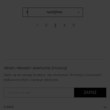
POPRZEDNIA
NASTĘPNA
1
2
3
4
5
TRENDY, PREMIERY I KOMPLETNE STYLIZACJE
Zapisz się do naszego biuletynu, aby otrzymywać informacje o nowościach,
ekskluzywne oferty i inspiracje stylistyczne.
ZAPISZ
Twój adres e-mail
O NAS