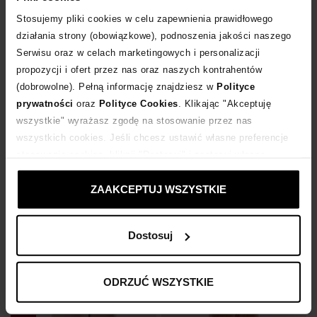
Stosujemy pliki cookies w celu zapewnienia prawidłowego
działania strony (obowiązkowe), podnoszenia jakości naszego
-14%
-14%
Serwisu oraz w celach marketingowych i personalizacji
propozycji i ofert przez nas oraz naszych kontrahentów
SOFT GOAT
SOFT GOAT
(dobrowolne). Pełną informację znajdziesz w
Polityce
Czarny jednorzędowy płaszcz
Wełniany ciemnobrązowy płaszcz ze ściągaczem
prywatności
oraz
Polityce Cookies
. Klikając "Akceptuję
1 979
zł
1 919
zł
wszystkie" wyrażasz zgodę na stosowanie przez nas
Najniższa cena:
2 309
zł
Najniższa cena:
2 239
zł
Cena regularna:
3 299
zł
Cena regularna:
3 199
zł
wszystkich cookies. Jeśli chcesz ustawić własne preferencje
stosowania cookies, kliknij "Dostosuj" i zastosuj własne
ustawienia prywatności.
ZAAKCEPTUJ WSZYSTKIE
Dostosuj
ODRZUĆ WSZYSTKIE