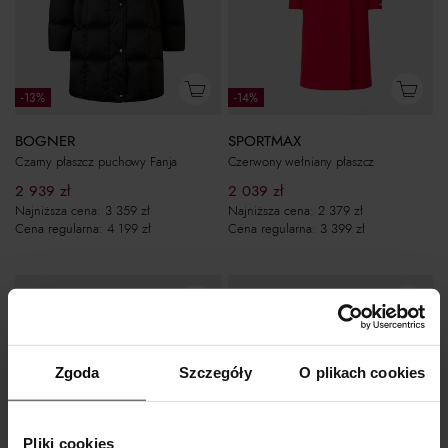
-13%
-14%
BOGNER
SPORTMAX
Czarny płaszcz puchowy Fanja
Czerwony wełniany płaszcz
2 939
zł
2 039
zł
Najniższa cena:
3 359
zł
Najniższa cena:
2 379
zł
Cena regularna:
4 199
zł
Cena regularna:
3 399
zł
Zgoda
Szczegóły
O plikach cookies
Pliki cookies