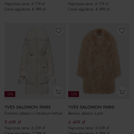
Najniższa cena:
6 719
zł
Najniższa cena:
6 719
zł
Cena regularna:
8 399
zł
Cena regularna:
8 399
zł
-13%
-13%
YVES SALOMON PARIS
YVES SALOMON PARIS
Puchowy płaszcz z futrzanym kołnierzem
Beżowy płaszcz z piór
5 459
zł
4 409
zł
Najniższa cena:
6 239
zł
Najniższa cena:
5 039
zł
Cena regularna:
7 799
zł
Cena regularna:
6 299
zł