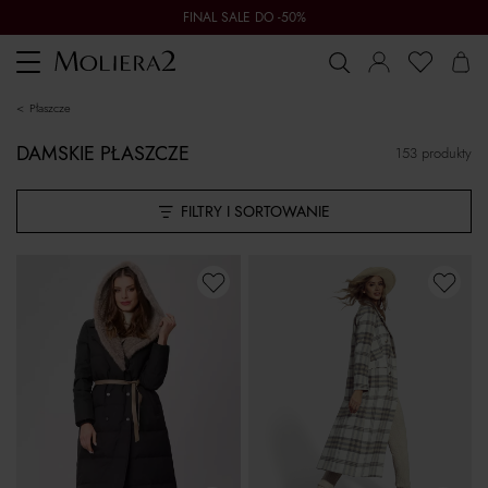
FINAL SALE DO -50%
Toggle
navigation
płaszcze
DAMSKIE PŁASZCZE
153 produkty
FILTRY I SORTOWANIE