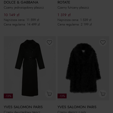
DOLCE & GABBANA
ROTATE
Czarny jednorzędowy płaszcz
Czarny futrzany płaszcz
10 149
zł
1 319
zł
Najniższa cena:
11 599
zł
Najniższa cena:
1 539
zł
Cena regularna:
14 499
zł
Cena regularna:
2 199
zł
-13%
-13%
YVES SALOMON PARIS
YVES SALOMON PARIS
Czarny dwurzędowy trencz
Czarny płaszcz z piór