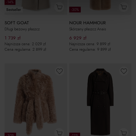
-14%
Bestseller
-30%
SOFT GOAT
NOUR HAMMOUR
Długi beżowy płaszcz
Skórzany płaszcz Anais
1 739
zł
6 929
zł
Najniższa cena:
2 029
zł
Najniższa cena:
9 899
zł
Cena regularna:
2 899
zł
Cena regularna:
9 899
zł
-30%
-13%