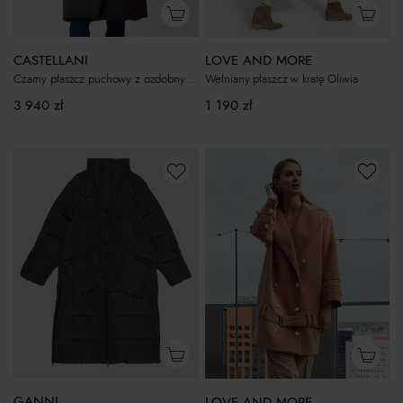
LOVE AND MORE
CASTELLANI
Wełniany płaszcz w kratę Oliwia
Czarny płaszcz puchowy z ozdobnym kapturem Gastoni
1 190
zł
3 940
zł
GANNI
LOVE AND MORE