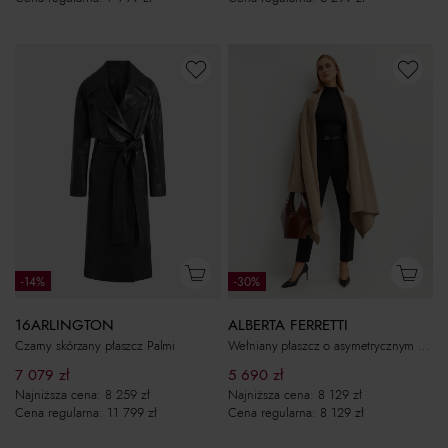
-14%
-30%
16ARLINGTON
ALBERTA FERRETTI
Czarny skórzany płaszcz Palmi
Wełniany płaszcz o asymetrycznym kroju
7 079
zł
5 690
zł
Najniższa cena:
8 259
zł
Najniższa cena:
8 129
zł
Cena regularna:
11 799
zł
Cena regularna:
8 129
zł