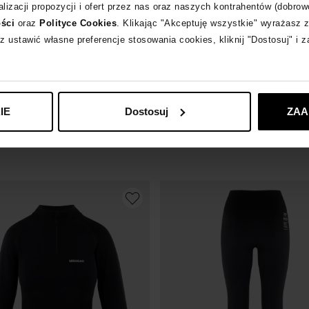
lizacji propozycji i ofert przez nas oraz naszych kontrahentów (dobrow
ości
oraz
Polityce Cookies
. Klikając "Akceptuję wszystkie" wyrażasz 
z ustawić własne preferencje stosowania cookies, kliknij "Dostosuj" i 
MISAGA
IE
Dostosuj
ZAA
ginsy seamless
Błękitna koszula oversize
590
zł