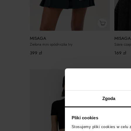
MISAGA
MISAGA
Zielona mini spódniczka Ivy
Szara czap
399
zł
169
zł
Zgoda
Pliki cookies
Stosujemy pliki cookies w celu