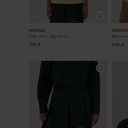
MISAGA
MISAGA
Żółty t-shirt z logo Horizon
Beżowa cz
319
zł
249
zł