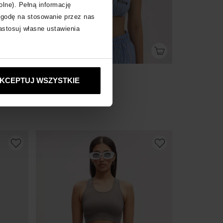
olne). Pełną informację
zgodę na stosowanie przez nas
zastosuj własne ustawienia
MISAGA
KCEPTUJ WSZYSTKIE
Błękitny top w paski
120
zł