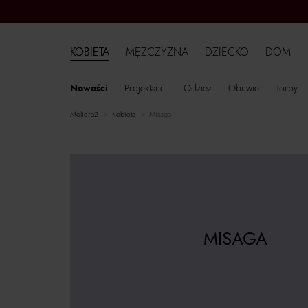
KOBIETA
MĘŻCZYZNA
DZIECKO
DOM
Nowości
Projektanci
Odzież
Obuwie
Torby
moliera2
kobieta
Misaga
MISAGA