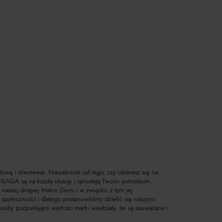
wą i streetwear. Niezależnie od tego, czy ubierasz się na
MISAGA są na każdą okazję i sprostają Twoim potrzebom.
 naszej drogiej Matce Ziemi i w związku z tym jej
połeczności i dlatego postanowiliśmy dzielić się naszymi
oby podzielające wartości marki wiedziały, że są zauważane i