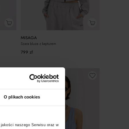
MISAGA
Szara bluza z kapturem
799
zł
O plikach cookies
 jakości naszego Serwisu oraz w