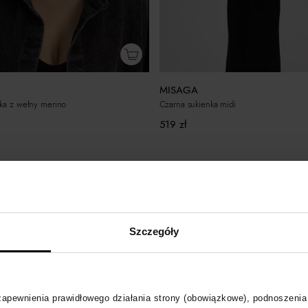
MISAGA
ka z wełny merino
Czarna sukienka midi
519
zł
Szczegóły
 zapewnienia prawidłowego działania strony (obowiązkowe), podnoszenia