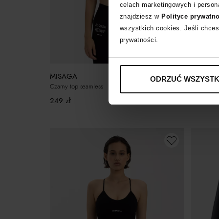
celach marketingowych i persona
znajdziesz w
Polityce prywatn
wszystkich cookies. Jeśli chces
prywatności.
MISAGA
MISAGA
ODRZUĆ WSZYSTK
Czarne leg
Czarny top seamless
249
zł
249
zł