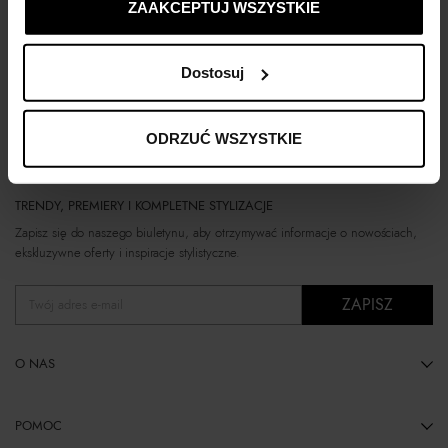
ZAAKCEPTUJ WSZYSTKIE
Ruslan Baginskiy
Dostosuj
ODRZUĆ WSZYSTKIE
TRENDY, PREMIERY I KOMPLETNE STYLIZACJE
Zapisz się do naszego biuletynu, aby otrzymywać informacje o nowościach,
ekskluzywne oferty i inspiracje stylistyczne.
ZAPISZ
Twój adres e-mail
O NAS
POMOC