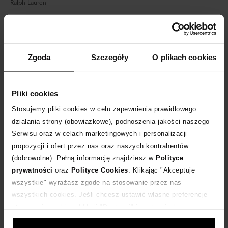
Ralph Lauren
Raquel Diniz
Reina Olga
Rene Caovilla
Zgoda
Szczegóły
O plikach cookies
Retrofete
Retrosuperfuture
NEW
Richmond & Finch
Pliki cookies
Risenomada
NEW
Stosujemy pliki cookies w celu zapewnienia prawidłowego
Roa Apparel
NEW
działania strony (obowiązkowe), podnoszenia jakości naszego
Serwisu oraz w celach marketingowych i personalizacji
Rochas
propozycji i ofert przez nas oraz naszych kontrahentów
Rococo Sand
(dobrowolne). Pełną informację znajdziesz w
Polityce
Roland Mouret
prywatności
oraz
Polityce Cookies
. Klikając "Akceptuję
Rolex
NEW
wszystkie" wyrażasz zgodę na stosowanie przez nas
Rose Et Marius
wszystkich cookies. Jeśli chcesz ustawić własne preferencje
stosowania cookies, kliknij "Dostosuj" i zastosuj własne
Rosenthal
ustawienia prywatności.
Rotate
NEW