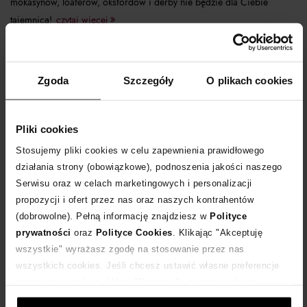
mokasynów, loaferów, oksfordów i derby nie będzie dla Ciebie
tajemnicą!
czytaj więcej
Zgoda
Szczegóły
O plikach cookies
Pliki cookies
Stosujemy pliki cookies w celu zapewnienia prawidłowego
działania strony (obowiązkowe), podnoszenia jakości naszego
Serwisu oraz w celach marketingowych i personalizacji
propozycji i ofert przez nas oraz naszych kontrahentów
(dobrowolne). Pełną informację znajdziesz w
Polityce
prywatności
oraz
Polityce Cookies
. Klikając "Akceptuję
Finał wyprzedaży Moliera2 - co warto
kupić?
wszystkie" wyrażasz zgodę na stosowanie przez nas
wszystkich cookies. Jeśli chcesz ustawić własne preferencje
stosowania cookies, kliknij "Dostosuj" i zastosuj własne
ustawienia prywatności.
polo ralph lauren