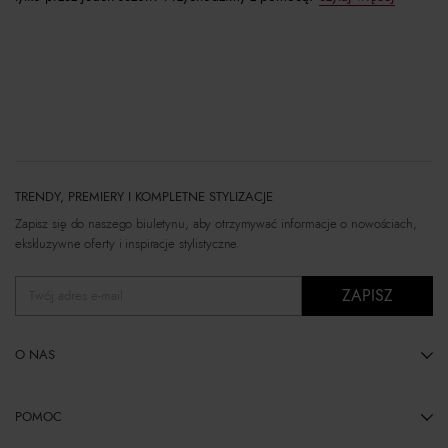
TRENDY, PREMIERY I KOMPLETNE STYLIZACJE
Zapisz się do naszego biuletynu, aby otrzymywać informacje o nowościach,
ekskluzywne oferty i inspiracje stylistyczne.
ZAPISZ
Twój adres e-mail
O NAS
POMOC