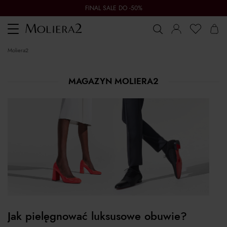
FINAL SALE DO -50%
Toggle
navigation
moliera2
MAGAZYN MOLIERA2
Jak pielęgnować luksusowe obuwie?