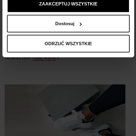
ZAAKCEPTUJ WSZYSTKIE
To już finał naszej wyjątkowej letniej wyprzedaży - czekają
Dostosuj
na Ciebie promocje nawet do -70%. Co więcej, do końca
bieżącego tygodnia (03-09.08) możesz skorzystać z ekstra rabatu:
dodatkowych -20% do wszystkich przecenionych produktów!
ODRZUĆ WSZYSTKIE
Sprawdź, co warto kupić dla niej i dla niego na finale wyprzedaży
Moliera2.com!
czytaj więcej