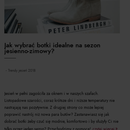
Jak wybrać botki idealne na sezon
jesienno-zimowy?
trendy jesień 2018
Jesień w pełni zagościła za oknem i w naszych szafach.
Listopadowe szarości, coraz krótsze dni i niższe temperatury nie
nastrajają nas pozytywnie. Z drugiej strony co może lepiej
poprawić nastrój niż nowa para butów? Zastanawiasz się jak
dobrać botki żeby czuć się modnie, komfortowo i by służyły Ci nie
tylko przez jeden sezon? Przychodzimy z pomocą!
czytaj więcej