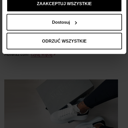
ZAAKCEPTUJ WSZYSTKIE
To już finał naszej wyjątkowej letniej wyprzedaży - czekają
Dostosuj
na Ciebie promocje nawet do -70%. Co więcej, do końca
bieżącego tygodnia (03-09.08) możesz skorzystać z ekstra rabatu:
dodatkowych -20% do wszystkich przecenionych produktów!
ODRZUĆ WSZYSTKIE
Sprawdź, co warto kupić dla niej i dla niego na finale wyprzedaży
Moliera2.com!
czytaj więcej