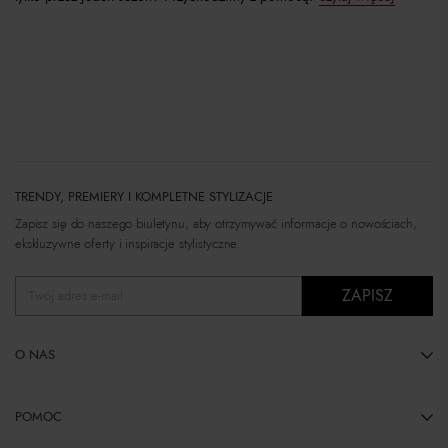
TRENDY, PREMIERY I KOMPLETNE STYLIZACJE
Zapisz się do naszego biuletynu, aby otrzymywać informacje o nowościach,
ekskluzywne oferty i inspiracje stylistyczne.
ZAPISZ
Twój adres e-mail
O NAS
POMOC