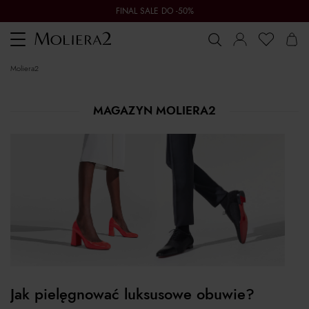
FINAL SALE DO -50%
Toggle
navigation
moliera2
MAGAZYN MOLIERA2
Jak pielęgnować luksusowe obuwie?