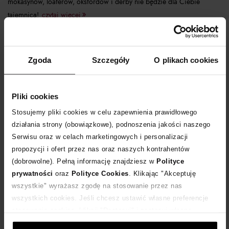
mokasynów, loaferów, oksfordów i derby nie będzie dla Ciebie
tajemnicą!
czytaj więcej
Zgoda
Szczegóły
O plikach cookies
Pliki cookies
Stosujemy pliki cookies w celu zapewnienia prawidłowego
działania strony (obowiązkowe), podnoszenia jakości naszego
Serwisu oraz w celach marketingowych i personalizacji
propozycji i ofert przez nas oraz naszych kontrahentów
(dobrowolne). Pełną informację znajdziesz w
Polityce
prywatności
oraz
Polityce Cookies
. Klikając "Akceptuję
Finał wyprzedaży Moliera2 - co warto
kupić?
wszystkie" wyrażasz zgodę na stosowanie przez nas
wszystkich cookies. Jeśli chcesz ustawić własne preferencje
stosowania cookies, kliknij "Dostosuj" i zastosuj własne
ustawienia prywatności.
polo ralph lauren