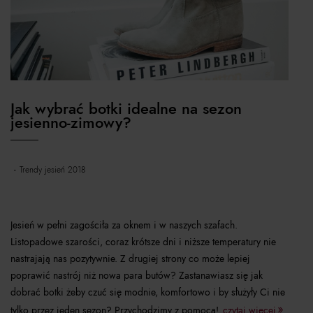
Jak wybrać botki idealne na sezon
jesienno-zimowy?
trendy jesień 2018
Jesień w pełni zagościła za oknem i w naszych szafach.
Listopadowe szarości, coraz krótsze dni i niższe temperatury nie
nastrajają nas pozytywnie. Z drugiej strony co może lepiej
poprawić nastrój niż nowa para butów? Zastanawiasz się jak
dobrać botki żeby czuć się modnie, komfortowo i by służyły Ci nie
tylko przez jeden sezon? Przychodzimy z pomocą!
czytaj więcej