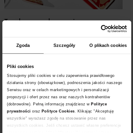
Trend sezonu - logomania
logomania
Zgoda
Szczegóły
O plikach cookies
Jednym z najbardziej widocznych trendów w tym sezonie jest
Pliki cookies
wszechobecna logomania. Widoczne logo niegdyś kojarzyło się
Stosujemy pliki cookies w celu zapewnienia prawidłowego
z kiczem, obecnie jest obiektem pożądania wszystkich fashionistek.
działania strony (obowiązkowe), podnoszenia jakości naszego
Sprawdź, jakie modne produkty z logo znajdziesz w sklepie
Serwisu oraz w celach marketingowych i personalizacji
internetowym Moliera2.com!
czytaj więcej
propozycji i ofert przez nas oraz naszych kontrahentów
(dobrowolne). Pełną informację znajdziesz w
Polityce
prywatności
oraz
Polityce Cookies
. Klikając "Akceptuję
wszystkie" wyrażasz zgodę na stosowanie przez nas
wszystkich cookies. Jeśli chcesz ustawić własne preferencje
stosowania cookies, kliknij "Dostosuj" i zastosuj własne