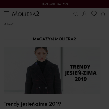
FINAL SALE DO -50%
Toggle
navigation
moliera2
MAGAZYN MOLIERA2
Trendy jesień-zima 2019