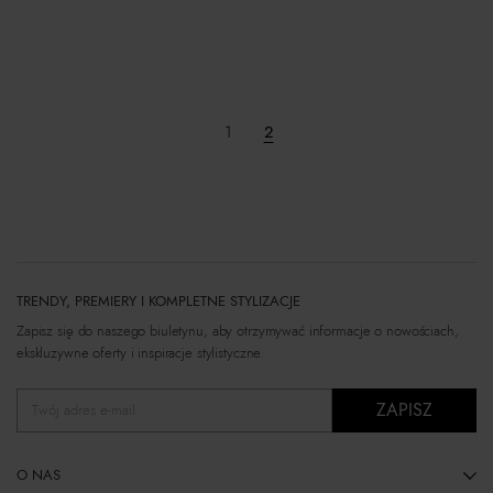
«
1
2
TRENDY, PREMIERY I KOMPLETNE STYLIZACJE
Zapisz się do naszego biuletynu, aby otrzymywać informacje o nowościach,
ekskluzywne oferty i inspiracje stylistyczne.
ZAPISZ
Twój adres e-mail
O NAS