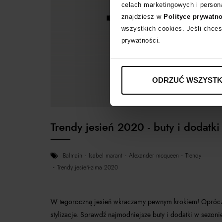
celach marketingowych i persona
znajdziesz w
Polityce prywatn
wszystkich cookies. Jeśli chces
prywatności.
ODRZUĆ WSZYSTK
Trendy jesień 2020 - buty i dodatki
balmain
isabel marant
alexander mcqueen
trendy
trendy jesień-zima 2020
W tegoroczną jesień wkraczamy pewnym krokiem! Oprócz le
stylizacje. Sprawdź najmodniejsze buty i dodatki w sezoni