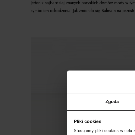
Jeden z najbardziej znanych paryskich domów mody w tym
symbolem odrodzenia. Jak zmieniło się Balmain na przestrz
Zgoda
Pliki cookies
Stosujemy pliki cookies w celu