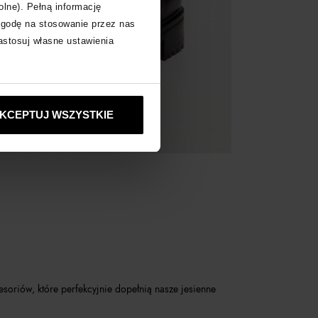
olne). Pełną informację
zgodę na stosowanie przez nas
zastosuj własne ustawienia
KCEPTUJ WSZYSTKIE
soriów, które perfekcyjnie dopełnią nasze jesienne