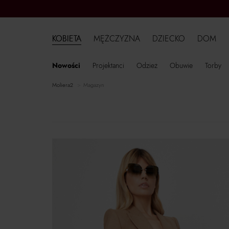
KOBIETA
MĘŻCZYZNA
DZIECKO
DOM
Nowości
Projektanci
Odzież
Obuwie
Torby
moliera2
Magazyn