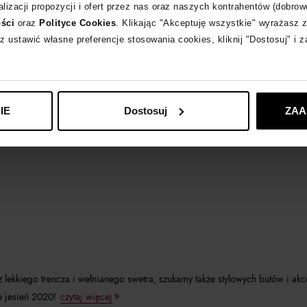
lizacji propozycji i ofert przez nas oraz naszych kontrahentów (dobrow
ości
oraz
Polityce Cookies
. Klikając "Akceptuję wszystkie" wyrażasz 
z ustawić własne preferencje stosowania cookies, kliknij "Dostosuj" i 
IE
Dostosuj
ZAA
kkiego trencza i wełnianego swetra, szukamy także stylowych butów i akce
e jesień 2020!
czytaj więcej