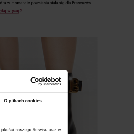
tóra w momencie powstania stała się dla Francuzów
ytaj więcej
O plikach cookies
 jakości naszego Serwisu oraz w