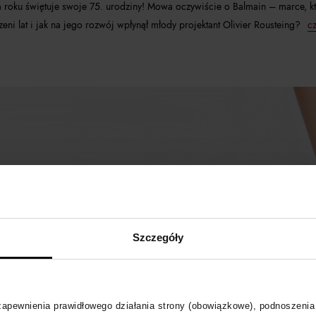
 roku świętuje swoje 75. urodziny! Mowa oczywiście o Balmain – marce, k
eni lat i jak na jego rozwój wpłynął młody projektant Olivier Rousteing?
cz
Szczegóły
 zapewnienia prawidłowego działania strony (obowiązkowe), podnoszenia