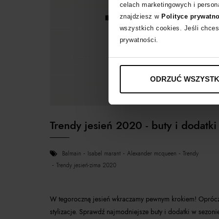
celach marketingowych i persona
znajdziesz w
Polityce prywatn
wszystkich cookies. Jeśli chces
prywatności.
ODRZUĆ WSZYSTK
Trendy jesień 2020 - buty i dodatki
balmain
isabel marant
alexander mcqueen
trendy
trendy jesień-zima 2020
W tegoroczną jesień wkraczamy pewnym krokiem! Oprócz le
stylizacje. Sprawdź najmodniejsze buty i dodatki w sezoni