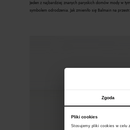
Jeden z najbardziej znanych paryskich domów mody w tym
symbolem odrodzenia. Jak zmieniło się Balmain na przestrz
Zgoda
Pliki cookies
Stosujemy pliki cookies w celu