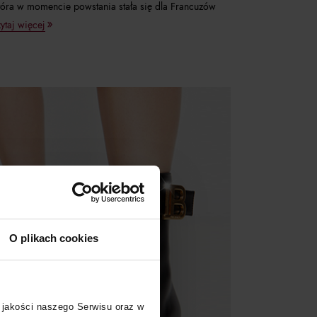
tóra w momencie powstania stała się dla Francuzów
ytaj więcej
O plikach cookies
 jakości naszego Serwisu oraz w