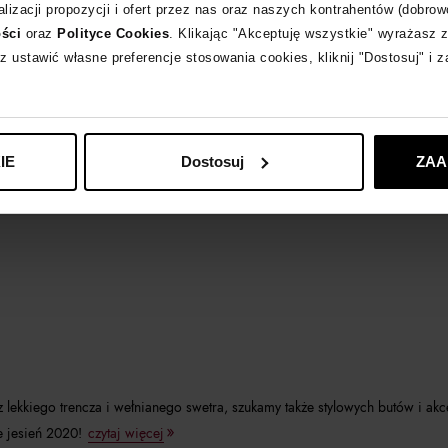
lizacji propozycji i ofert przez nas oraz naszych kontrahentów (dobrow
ości
oraz
Polityce Cookies
. Klikając "Akceptuję wszystkie" wyrażasz 
z ustawić własne preferencje stosowania cookies, kliknij "Dostosuj" i 
IE
Dostosuj
ZAA
kkiego trencza i wełnianego swetra, szukamy także stylowych butów i akce
e jesień 2020!
czytaj więcej