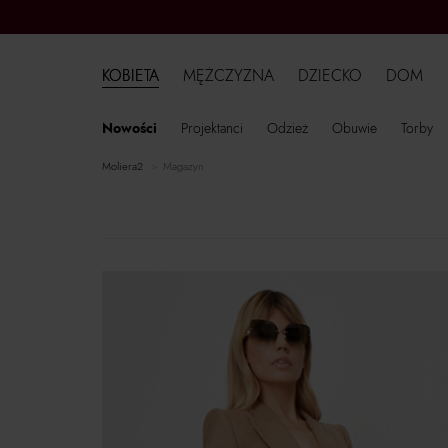
KOBIETA
MĘŻCZYZNA
DZIECKO
DOM
Nowości
Projektanci
Odzież
Obuwie
Torby
moliera2
Magazyn