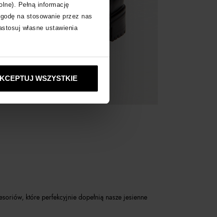
olne). Pełną informację
zgodę na stosowanie przez nas
zastosuj własne ustawienia
KCEPTUJ WSZYSTKIE
soriów, które perfekcyjnie dopełnią nasze jesienne