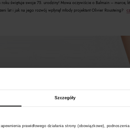
 roku świętuje swoje 75. urodziny! Mowa oczywiście o Balmain – marce, k
eni lat i jak na jego rozwój wpłynął młody projektant Olivier Rousteing?
cz
Szczegóły
 zapewnienia prawidłowego działania strony (obowiązkowe), podnoszenia