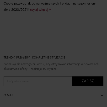
Ciebie przewodnik po najważniejszych trendach na sezon jesień-
zima 2020/2021!
czytaj więcej
TRENDY, PREMIERY I KOMPLETNE STYLIZACJE
Zapisz się do naszego biuletynu, aby otrzymywać informacje o nowościach,
ekskluzywne oferty i inspiracje stylistyczne.
ZAPISZ
Twój adres e-mail
O NAS