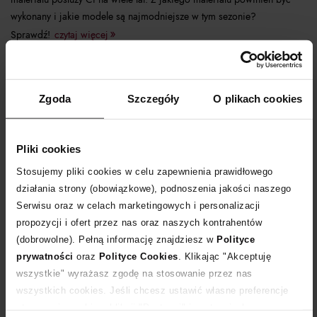
wykonany i jakie modele są najmodniejsze w tym sezonie?
Sprawdź!
czytaj więcej
Zgoda
Szczegóły
O plikach cookies
Pliki cookies
Stosujemy pliki cookies w celu zapewnienia prawidłowego
działania strony (obowiązkowe), podnoszenia jakości naszego
Serwisu oraz w celach marketingowych i personalizacji
propozycji i ofert przez nas oraz naszych kontrahentów
(dobrowolne). Pełną informację znajdziesz w
Polityce
Trendy jesień 2020 - buty i dodatki
prywatności
oraz
Polityce Cookies
. Klikając "Akceptuję
wszystkie" wyrażasz zgodę na stosowanie przez nas
wszystkich cookies. Jeśli chcesz ustawić własne preferencje
stosowania cookies, kliknij "Dostosuj" i zastosuj własne
trendy