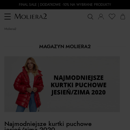
FINAL SALE | DODATKOWE -10% NA WYBRANE PRODUKTY
Toggle
navigation
moliera2
MAGAZYN MOLIERA2
Najmodniejsze kurtki puchowe
jesień/zima 2020