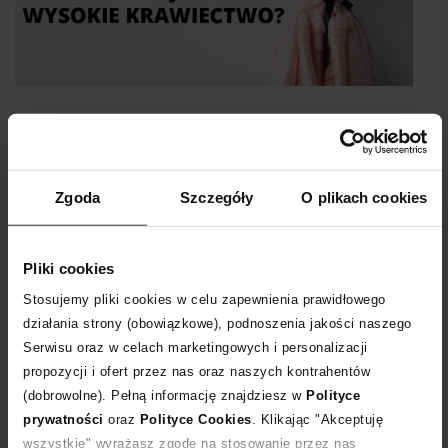
Haute Couture - czym jest wysokie
krawiectwo?
Zgoda
Szczegóły
O plikach cookies
pojęcia
Pliki cookies
Każdy miłośnik mody powinien znać jej wyjątkową historię!
Stosujemy pliki cookies w celu zapewnienia prawidłowego
Specjalnie dla Ciebie wyjaśniamy tajemnice Haute Couture – czym
działania strony (obowiązkowe), podnoszenia jakości naszego
tak naprawdę jest wysokie krawiectwo? Kto należy do słynnej Izby
Serwisu oraz w celach marketingowych i personalizacji
Haute Couture? Co sprawia, że kreacje Haute Couture mają tak
propozycji i ofert przez nas oraz naszych kontrahentów
niebotycznie wysokie ceny? Koniecznie przeczytaj nasz artykuł!
(dobrowolne). Pełną informację znajdziesz w
Polityce
czytaj więcej
prywatności
oraz
Polityce Cookies
. Klikając "Akceptuję
wszystkie" wyrażasz zgodę na stosowanie przez nas