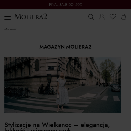
FINAL SALE DO -50%
Toggle
navigation
moliera2
MAGAZYN MOLIERA2
Stylizacje na Wielkanoc – elegancja,
lekkość i wiosenny szyk