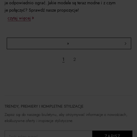
je odpowiednio ograć. Jakie modele są teraz modne i z czym
je połączyć? Sprawdź nasze propozycje!
czytaj więcej
»
1
2
TRENDY, PREMIERY I KOMPLETNE STYLIZACJE
Zapisz się do naszego biuletynu, aby otrzymywać informacje o nowościach,
ekskluzywne oferty i inspiracje stylistyczne.
ZAPISZ
Twój adres e-mail