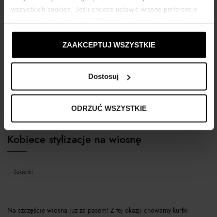
wszystkich cookies. Jeśli chcesz ustawić własne preferencje
stosowania cookies, kliknij "Dostosuj" i zastosuj własne
ustawienia prywatności.
ZAAKCEPTUJ WSZYSTKIE
Dostosuj
ODRZUĆ WSZYSTKIE
Kobiece stylizacje na wiosnę
sukienki
Na szczęście wiosna już za pasem! Z tej okazji chowamy kurtki