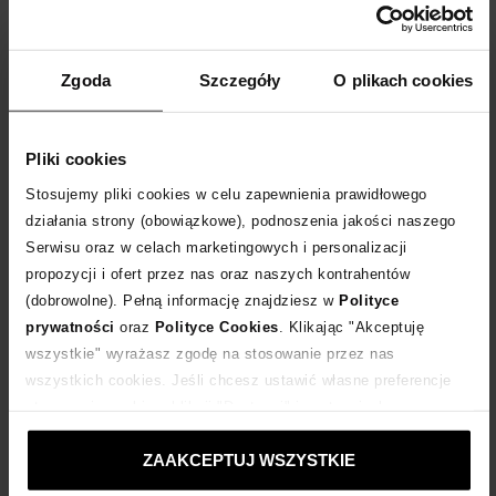
noc zakupów
Zgoda
Szczegóły
O plikach cookies
Od 9 do 15 listopada trwa Noc Zakupów – jedna
Pliki cookies
z najważniejszych promocji w naszym sklepie internetowym.
Stosujemy pliki cookies w celu zapewnienia prawidłowego
To świetna okazja by zaopatrzyć się we flagowe produkty
działania strony (obowiązkowe), podnoszenia jakości naszego
światowych marek. Szukasz klasycznych butów, a może eleganckiej
Serwisu oraz w celach marketingowych i personalizacji
torebki? Mamy dla Ciebie kilka propozycji!
czytaj więcej
propozycji i ofert przez nas oraz naszych kontrahentów
(dobrowolne). Pełną informację znajdziesz w
Polityce
prywatności
oraz
Polityce Cookies
. Klikając "Akceptuję
wszystkie" wyrażasz zgodę na stosowanie przez nas
wszystkich cookies. Jeśli chcesz ustawić własne preferencje
stosowania cookies, kliknij "Dostosuj" i zastosuj własne
ustawienia prywatności.
ZAAKCEPTUJ WSZYSTKIE