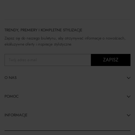
TRENDY, PREMIERY I KOMPLETNE STYLIZACJE
Zapisz się do naszego biuletynu, aby otrzymywać informacje o nowościach,
ekskluzywne oferty i inspiracje stylistyczne.
ZAPISZ
Twój adres e-mail
O NAS
POMOC
INFORMACJE