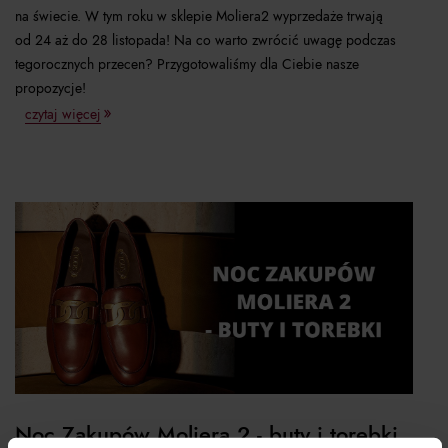
na świecie. W tym roku w sklepie Moliera2 wyprzedaże trwają
od 24 aż do 28 listopada! Na co warto zwrócić uwagę podczas
tegorocznych przecen? Przygotowaliśmy dla Ciebie nasze
propozycje!
czytaj więcej
Noc Zakupów Moliera 2 - buty i torebki