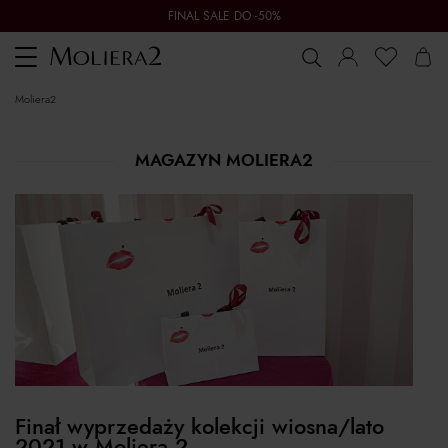
FINAL SALE DO -50%
Toggle
navigation
moliera2
MAGAZYN MOLIERA2
Finał wyprzedaży kolekcji wiosna/lato
2021 w Moliera 2