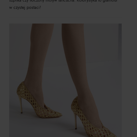
szpilka czy tłoczony motyw łańcucha. Kolorystyka to glamour
w czystej postaci!