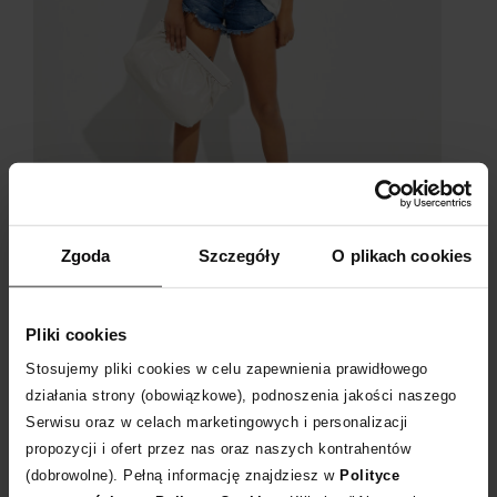
Zgoda
Szczegóły
O plikach cookies
Szorty OneTeaspoon
Pliki cookies
Wielkomiejski szyk w wydaniu
Isabel Marant
łączy
Stosujemy pliki cookies w celu zapewnienia prawidłowego
fascynację stylem boho, glamour i klasyką. Kolekcja z
działania strony (obowiązkowe), podnoszenia jakości naszego
rabatem -40% jest pełna pozytywnej energii.
Serwisu oraz w celach marketingowych i personalizacji
propozycji i ofert przez nas oraz naszych kontrahentów
(dobrowolne). Pełną informację znajdziesz w
Polityce