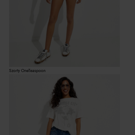
Szorty OneTeaspoon