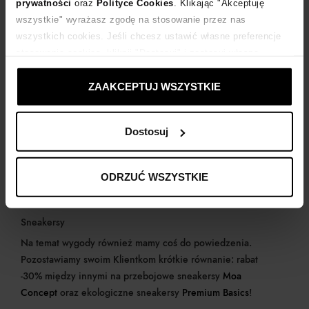
prywatności
oraz
Polityce Cookies
. Klikając "Akceptuję
wszystkie" wyrażasz zgodę na stosowanie przez nas
wszystkich cookies. Jeśli chcesz ustawić własne preferencje
stosowania cookies, kliknij "Dostosuj" i zastosuj własne
ustawienia prywatności.
ZAAKCEPTUJ WSZYSTKIE
Dostosuj
ODRZUĆ WSZYSTKIE
Szpilki Gianvito Rossi
Sneakersy
Na temat wygody również mamy coś do powiedzenia.
Pozostawiamy swoim Klientkom krótkie równanie: rabat
-30% między innymi na przebojowe sneakersy
Moa
Concept
oraz ekologiczne sneakersy
Premium Basics
!