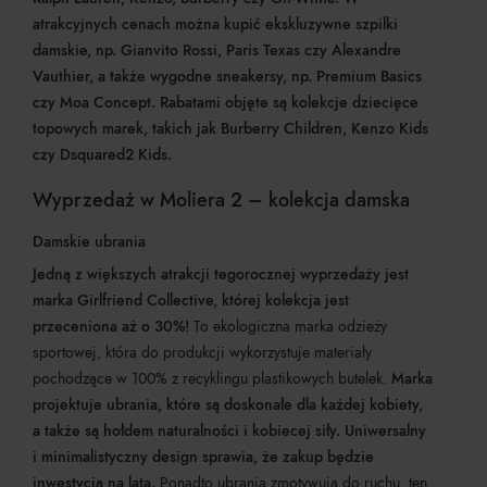
atrakcyjnych cenach można kupić ekskluzywne szpilki
damskie, np. Gianvito Rossi, Paris Texas czy Alexandre
Vauthier, a także wygodne sneakersy, np. Premium Basics
czy Moa Concept. Rabatami objęte są kolekcje dziecięce
topowych marek, takich jak Burberry Children, Kenzo Kids
czy Dsquared2 Kids.
Wyprzedaż w Moliera 2 – kolekcja damska
Damskie ubrania
Jedną z większych atrakcji tegorocznej wyprzedaży jest
marka Girlfriend Collective, której kolekcja jest
przeceniona aż o 30%!
To ekologiczna marka odzieży
sportowej, która do produkcji wykorzystuje materiały
pochodzące w 100% z recyklingu plastikowych butelek.
Marka
projektuje ubrania, które są doskonałe dla każdej kobiety,
a także są hołdem naturalności i kobiecej siły. Uniwersalny
i minimalistyczny design sprawia, że zakup będzie
inwestycją na lata.
Ponadto ubrania zmotywują do ruchu, ten