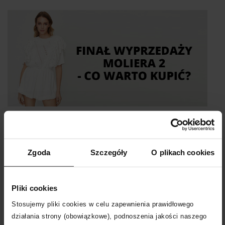
Finał wyprzedaży Moliera2 - co warto
kupić?
Zgoda
Szczegóły
O plikach cookies
polo ralph lauren
Pliki cookies
Stosujemy pliki cookies w celu zapewnienia prawidłowego
To już finał naszej wyjątkowej letniej wyprzedaży - czekają
działania strony (obowiązkowe), podnoszenia jakości naszego
na Ciebie promocje nawet do -70%. Co więcej, do końca