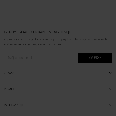
TRENDY, PREMIERY I KOMPLETNE STYLIZACJE
Zapisz się do naszego biuletynu, aby otrzymywać informacje o nowościach,
ekskluzywne oferty i inspiracje stylistyczne.
ZAPISZ
Twój adres e-mail
O NAS
POMOC
INFORMACJE