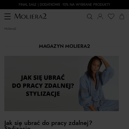
FINAL SALE | DODATKOWE -10% NA WYBRANE PRODUKTY
Toggle
navigation
moliera2
MAGAZYN MOLIERA2
Jak się ubrać do pracy zdalnej?
Stylizacje