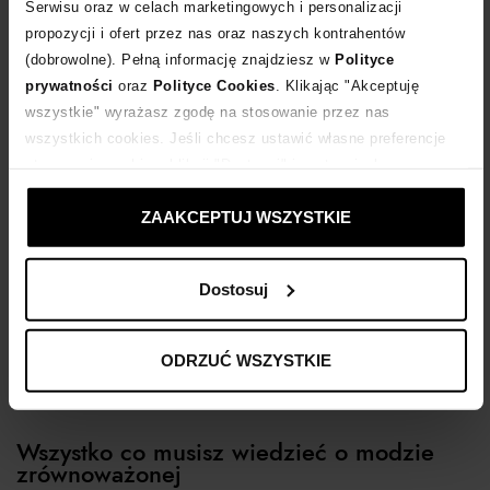
Serwisu oraz w celach marketingowych i personalizacji
bieżącego tygodnia (03-09.08) możesz skorzystać z ekstra rabatu:
propozycji i ofert przez nas oraz naszych kontrahentów
dodatkowych -20% do wszystkich przecenionych produktów!
(dobrowolne). Pełną informację znajdziesz w
Polityce
Sprawdź, co warto kupić dla niej i dla niego na finale wyprzedaży
prywatności
oraz
Polityce Cookies
. Klikając "Akceptuję
Moliera2.com!
czytaj więcej
wszystkie" wyrażasz zgodę na stosowanie przez nas
wszystkich cookies. Jeśli chcesz ustawić własne preferencje
stosowania cookies, kliknij "Dostosuj" i zastosuj własne
ustawienia prywatności.
ZAAKCEPTUJ WSZYSTKIE
Dostosuj
ODRZUĆ WSZYSTKIE
Wszystko co musisz wiedzieć o modzie
zrównoważonej