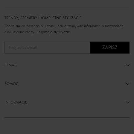
TRENDY, PREMIERY I KOMPLETNE STYLIZACJE
Zapisz się do naszego biuletynu, aby otrzymywać informacje o nowościach,
ekskluzywne oferty i inspiracje stylistyczne.
ZAPISZ
Twój adres e-mail
O NAS
POMOC
INFORMACJE