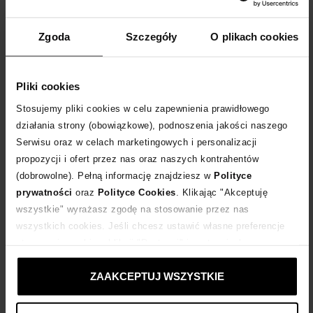
isabel marant
Zgoda
Szczegóły
O plikach cookies
Denimowe total-looki, wszechobecna krata, dopasowane sukienki
i kolorowe sneakersy na platformie. A do tego ekstrawaganckie
Pliki cookies
akcesoria: kapelusze w stylu bucket i małe torebki. To tylko niektóre
z trendów lat 90., które widujemy współcześnie na ulicach.
Stosujemy pliki cookies w celu zapewnienia prawidłowego
Na naszym blogu zainspirujemy Cię do stworzenia stylizacji prosto
działania strony (obowiązkowe), podnoszenia jakości naszego
Serwisu oraz w celach marketingowych i personalizacji
z lat 90!
czytaj więcej
propozycji i ofert przez nas oraz naszych kontrahentów
(dobrowolne). Pełną informację znajdziesz w
Polityce
prywatności
oraz
Polityce Cookies
. Klikając "Akceptuję
wszystkie" wyrażasz zgodę na stosowanie przez nas
wszystkich cookies. Jeśli chcesz ustawić własne preferencje
stosowania cookies, kliknij "Dostosuj" i zastosuj własne
ustawienia prywatności.
ZAAKCEPTUJ WSZYSTKIE