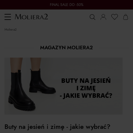
FINAL SALE DO -50%
Toggle
navigation
moliera2
MAGAZYN MOLIERA2
Buty na jesień i zimę - jakie wybrać?