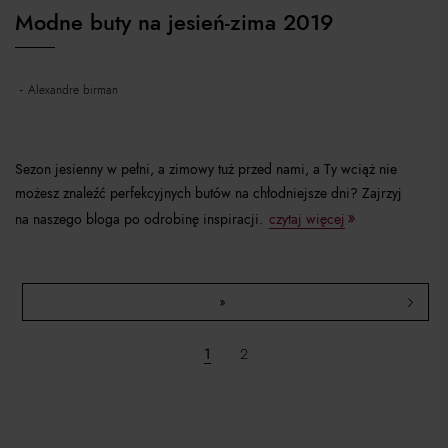
Modne buty na jesień-zima 2019
alexandre birman
Sezon jesienny w pełni, a zimowy tuż przed nami, a Ty wciąż nie
możesz znaleźć perfekcyjnych butów na chłodniejsze dni? Zajrzyj
na naszego bloga po odrobinę inspiracji.
czytaj więcej
»
1
2