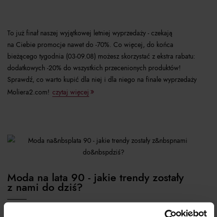
To już finał naszej wyjątkowej letniej wyprzedaży - czekają
na Ciebie promocje nawet do -70%. Co więcej, do końca
bieżącego tygodnia (03-09.08) możesz skorzystać z ekstra rabatu:
dodatkowych -20% do wszystkich przecenionych produktów!
Sprawdź, co warto kupić dla niej i dla niego na finale wyprzedaży
Moliera2.com!
czytaj więcej
Moda na lata 90 - jakie trendy zostały
z nami do dziś?