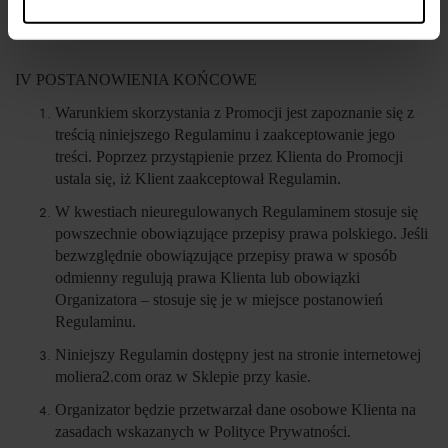
IV POSTANOWIENIA KOŃCOWE
Warunkiem skorzystania z Promocji jest zapoznanie się z
treścią niniejszego Regulaminu i zaakceptowanie jego
treści. Poprzez przystąpienie przez Klienta do Promocji
ustala się, iż Klient zaakceptował Regulamin.
W kwestiach nieuregulowanych Regulaminem stosuje się
powszechnie obowiązujące przepisy prawa polskiego. Jeśli
bezwzględnie obowiązujące przepisy prawa w sposób
odmienny regulują prawa Klienta lub obowiązki
Organizatora – stosuje się je w miejsce postanowień
Regulaminu.
Niniejszy Regulamin dostępny jest na stronie internetowej
moliera2.com oraz w Sklepie przy kasie.
Organizator będzie przetwarzał dane osobowe Klienta na
zasadach wskazanych w Polityce Prywatności.