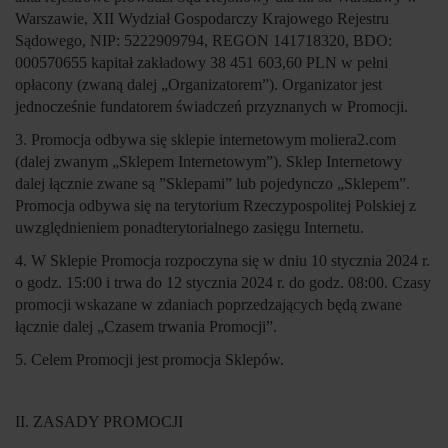
Warszawie, XII Wydział Gospodarczy Krajowego Rejestru
Sądowego, NIP: 5222909794, REGON 141718320, BDO:
000570655 kapitał zakładowy 38 451 603,60 PLN w pełni
opłacony (zwaną dalej „
Organizatorem
”). Organizator jest
jednocześnie fundatorem świadczeń przyznanych w Promocji.
3. Promocja odbywa się sklepie internetowym moliera2.com
(dalej zwanym „
Sklepem Internetowym
”). Sklep Internetowy
dalej łącznie zwane są ”
Sklepami
” lub pojedynczo „
Sklepem
”.
Promocja odbywa się na terytorium Rzeczypospolitej Polskiej z
uwzględnieniem ponadterytorialnego zasięgu Internetu.
4. W Sklepie Promocja rozpoczyna się w dniu 10 stycznia 2024 r.
o godz. 15:00 i trwa do 12 stycznia 2024 r. do godz. 08:00. Czasy
promocji wskazane w zdaniach poprzedzających będą zwane
łącznie dalej „
Czasem trwania Promocji
”.
5. Celem Promocji jest promocja Sklepów.
II. ZASADY PROMOCJI