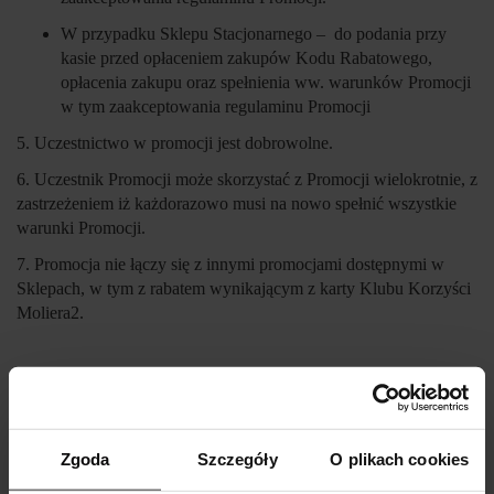
W przypadku Sklepu Stacjonarnego – do podania przy
kasie przed opłaceniem zakupów Kodu Rabatowego,
opłacenia zakupu oraz spełnienia ww. warunków Promocji
w tym zaakceptowania regulaminu Promocji
5. Uczestnictwo w promocji jest dobrowolne.
6. Uczestnik Promocji może skorzystać z Promocji wielokrotnie, z
zastrzeżeniem iż każdorazowo musi na nowo spełnić wszystkie
warunki Promocji.
7. Promocja nie łączy się z innymi promocjami dostępnymi w
Sklepach, w tym z rabatem wynikającym z karty Klubu Korzyści
Moliera2.
III. POSTĘPOWANIE REKLAMACYJNE
Wszystkie osoby mają prawo zgłaszać Organizatorowi
reklamacje dotyczące ich udziału w Promocji.
Zgoda
Szczegóły
O plikach cookies
Reklamacje rozpatruje specjalna komisja powołana przez