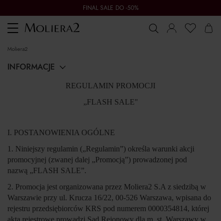
FINAL SALE DO -50%
Toggle
navigation
moliera2
INFORMACJE
REGULAMIN PROMOCJI
„FLASH SALE"
I. POSTANOWIENIA OGÓLNE
1. Niniejszy regulamin („
Regulamin
”) określa warunki akcji
promocyjnej (zwanej dalej „
Promocją
”) prowadzonej pod
nazwą
„FLASH SALE”
.
2. Promocja jest organizowana przez Moliera2 S.A z siedzibą w
Warszawie przy ul. Krucza 16/22, 00-526 Warszawa, wpisana do
rejestru przedsiębiorców KRS pod numerem 0000354814, której
akta rejestrowe prowadzi Sąd Rejonowy dla m. st. Warszawy w