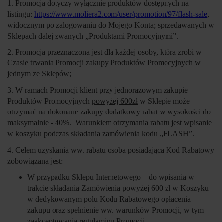
1. Promocja dotyczy wyłącznie produktów dostępnych na
listingu:
https://www.moliera2.com/user/promotion/97/flash-sale
,
widocznym po zalogowaniu do Mojego Konta; sprzedawanych w
Sklepach dalej zwanych „
Produktami Promocyjnymi
”.
2. Promocja przeznaczona jest dla każdej osoby, która zrobi w
Czasie trwania Promocji zakupy Produktów Promocyjnych w
jednym ze Sklepów;
3. W ramach Promocji klient przy jednorazowym zakupie
Produktów Promocyjnych
powyżej 600zł
w Sklepie może
otrzymać na dokonane zakupy dodatkowy rabat w wysokości do
maksymalnie - 40%. Warunkiem otrzymania rabatu jest wpisanie
w koszyku podczas składania zamówienia kodu
„FLASH”
.
4. Celem uzyskania ww. rabatu osoba posiadająca Kod Rabatowy
zobowiązana jest:
W przypadku Sklepu Internetowego – do wpisania w
trakcie składania Zamówienia powyżej 600 zł w Koszyku
w dedykowanym polu Kodu Rabatowego opłacenia
zakupu oraz spełnienie ww. warunków Promocji, w tym
zaakceptowania regulaminu Promocji.