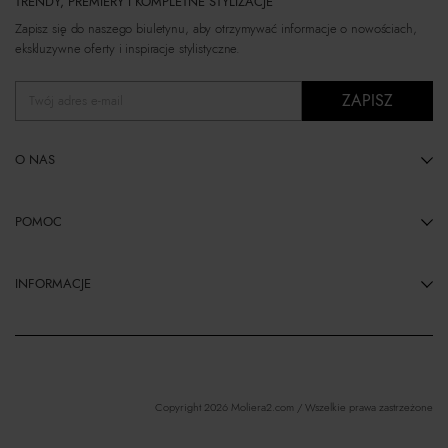
TRENDY, PREMIERY I KOMPLETNE STYLIZACJE
Zapisz się do naszego biuletynu, aby otrzymywać informacje o nowościach,
ekskluzywne oferty i inspiracje stylistyczne.
ZAPISZ
Twój adres e-mail
O NAS
POMOC
INFORMACJE
Copyright 2026 Moliera2.com / Wszelkie prawa zastrzeżone