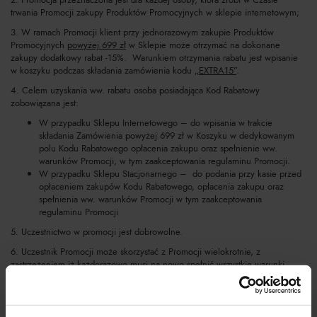
trwania Promocji zakupy Produktów Promocyjnych w sklepie internetowym;
3. W ramach Promocji klient przy jednorazowym zakupie Produktów
Promocyjnych
powyżej 699 zł
w Sklepie może otrzymać na dokonane
zakupy dodatkowy rabat -15%. Warunkiem otrzymania rabatu jest wpisanie
w koszyku podczas składania zamówienia kodu
„EXTRA15”
.
4. Celem uzyskania ww. rabatu osoba posiadająca Kod Rabatowy
zobowiązana jest:
W przypadku Sklepu Internetowego – do wpisania w trakcie
składania Zamówienia powyżej 699 zł w Koszyku w dedykowanym
polu Kodu Rabatowego opłacenia zakupu oraz spełnienie ww.
warunków Promocji, w tym zaakceptowania regulaminu Promocji.
W przypadku Sklepu Stacjonarnego – do podania przy kasie przed
opłaceniem zakupów Kodu Rabatowego, opłacenia zakupu oraz
spełnienia ww. warunków Promocji w tym zaakceptowania
regulaminu Promocji
5. Uczestnictwo w promocji jest dobrowolne.
6. Uczestnik Promocji może skorzystać z Promocji wielokrotnie, z
zastrzeżeniem iż każdorazowo musi na nowo spełnić wszystkie warunki
Promocji.
7. Promocja nie łączy się z innymi promocjami dostępnymi w Sklepach, w
tym z rabatem wynikającym z karty Klubu Korzyści Moliera2.