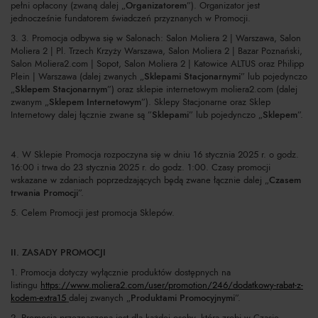
pełni opłacony (zwaną dalej „
Organizatorem
”). Organizator jest
jednocześnie fundatorem świadczeń przyznanych w Promocji.
3. 3. Promocja odbywa się w Salonach: Salon Moliera 2 | Warszawa, Salon
Moliera 2 | Pl. Trzech Krzyży Warszawa, Salon Moliera 2 | Bazar Poznański,
Salon Moliera2.com | Sopot, Salon Moliera 2 | Katowice ALTUS oraz Philipp
Plein | Warszawa (dalej zwanych „
Sklepami Stacjonarnymi
” lub pojedynczo
„
Sklepem Stacjonarnym
”) oraz sklepie internetowym moliera2.com (dalej
zwanym „
Sklepem Internetowym
”). Sklepy Stacjonarne oraz Sklep
Internetowy dalej łącznie zwane są ”
Sklepami
” lub pojedynczo „
Sklepem
”.
4. W Sklepie Promocja rozpoczyna się w dniu 16 stycznia 2025 r. o godz.
16:00 i trwa do 23 stycznia 2025 r. do godz. 1:00. Czasy promocji
wskazane w zdaniach poprzedzających będą zwane łącznie dalej „
Czasem
trwania Promocji
”.
5. Celem Promocji jest promocja Sklepów.
II. ZASADY PROMOCJI
1. Promocja dotyczy wyłącznie produktów dostępnych na
listingu
https://www.moliera2.com/user/promotion/246/dodatkowy-rabat-z-
kodem-extra15
dalej zwanych „
Produktami Promocyjnymi
”.
2. Promocja przeznaczona jest dla każdej osoby, która zrobi w Czasie