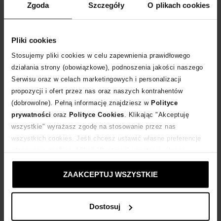
Zgoda
Szczegóły
O plikach cookies
III. POSTĘPOWANIE REKLAMACYJNE
Wszystkie osoby mają prawo zgłaszać Organizatorowi reklamacje
Pliki cookies
dotyczące ich udziału w Promocji.
Reklamacje rozpatruje specjalna komisja powołana przez
Stosujemy pliki cookies w celu zapewnienia prawidłowego
Organizatora.
działania strony (obowiązkowe), podnoszenia jakości naszego
Zaleca się, aby reklamacje były sporządzone w formie pisemnej oraz
Serwisu oraz w celach marketingowych i personalizacji
zawierały imię i nazwisko, dokładny adres, datę i miejsce zdarzenia,
którego dotyczy roszczenie, jak również dokładny opis i powód
propozycji i ofert przez nas oraz naszych kontrahentów
reklamacji oraz treść żądania. Reklamacje w formie wiadomości e-
(dobrowolne). Pełną informację znajdziesz w
Polityce
mail można przesyłać na adres:
pytanie@moliera2.com
.
prywatności
oraz
Polityce Cookies
. Klikając "Akceptuję
Rozpatrywanie reklamacji trwa 14 dni kalendarzowych od dnia jej
otrzymania, włączając w to wysyłkę pisma zawierającego odpowiedź
wszystkie" wyrażasz zgodę na stosowanie przez nas
na reklamację. Organizator rozpatrując reklamację, stosować będzie
wszystkich cookies. Jeśli chcesz ustawić własne preferencje
postanowienia Regulaminu. O decyzji Organizatora reklamujący
stosowania cookies, kliknij "Dostosuj" i zastosuj własne
zostanie powiadomiony w formie pisemnej na adres podany w
reklamacji, chyba że reklamujący wybrał inny sposób komunikacji.
ustawienia prywatności.
Decyzja Organizatora w przedmiocie reklamacji jest wiążąca i
ZAAKCEPTUJ WSZYSTKIE
ostateczna. Bez względu na postępowanie reklamacyjne reklamujący
ma prawo dochodzić roszczeń przed sądem powszechnym.
Dostosuj