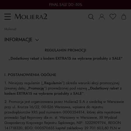
FINAL SALE DO -50%
Toggle
navigation
moliera2
INFORMACJE
REGULAMIN PROMOCJI
„Dodatkowy rabat z kodem EXTRA15 na wybrane produkty z SALE"
I. POSTANOWIENIA OGÓLNE
1. Niniejszy regulamin („
Regulamin
”) określa warunki akcji promocyjnej
(zwanej dalej „
Promocją
”) prowadzonej pod nazwą
„Dodatkowy rabat z
kodem EXTRA15 na wybrane produkty z SALE”
.
2. Promocja jest organizowana przez Moliera2 S.A z siedzibą w Warszawie
przy ul. Krucza 16/22, 00-526 Warszawa, wpisana do rejestru
przedsiębiorców KRS pod numerem 0000354814, której akta rejestrowe
prowadzi Sąd Rejonowy dla m. st. Warszawy w Warszawie, XII Wydział
Gospodarczy Krajowego Rejestru Sądowego, NIP: 5222909794, REGON
141718320, BDO: 000570655 kapitał zakładowy 39 701 603,60 PLN w