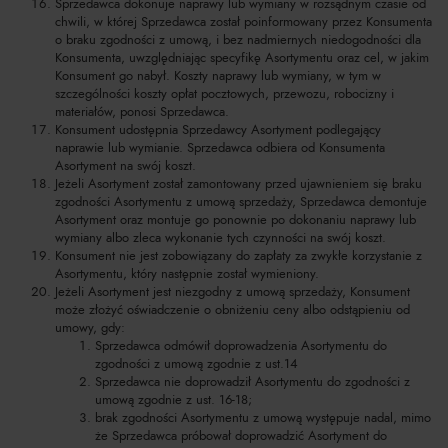
Sprzedawca dokonuje naprawy lub wymiany w rozsądnym czasie od
chwili, w której Sprzedawca został poinformowany przez Konsumenta
o braku zgodności z umową, i bez nadmiernych niedogodności dla
Konsumenta, uwzględniając specyfikę Asortymentu oraz cel, w jakim
Konsument go nabył. Koszty naprawy lub wymiany, w tym w
szczególności koszty opłat pocztowych, przewozu, robocizny i
materiałów, ponosi Sprzedawca.
Konsument udostępnia Sprzedawcy Asortyment podlegający
naprawie lub wymianie. Sprzedawca odbiera od Konsumenta
Asortyment na swój koszt.
Jeżeli Asortyment został zamontowany przed ujawnieniem się braku
zgodności Asortymentu z umową sprzedaży, Sprzedawca demontuje
Asortyment oraz montuje go ponownie po dokonaniu naprawy lub
wymiany albo zleca wykonanie tych czynności na swój koszt.
Konsument nie jest zobowiązany do zapłaty za zwykłe korzystanie z
Asortymentu, który następnie został wymieniony.
Jeżeli Asortyment jest niezgodny z umową sprzedaży, Konsument
może złożyć oświadczenie o obniżeniu ceny albo odstąpieniu od
umowy, gdy:
Sprzedawca odmówił doprowadzenia Asortymentu do
zgodności z umową zgodnie z ust.14
Sprzedawca nie doprowadził Asortymentu do zgodności z
umową zgodnie z ust. 16-18;
brak zgodności Asortymentu z umową występuje nadal, mimo
że Sprzedawca próbował doprowadzić Asortyment do