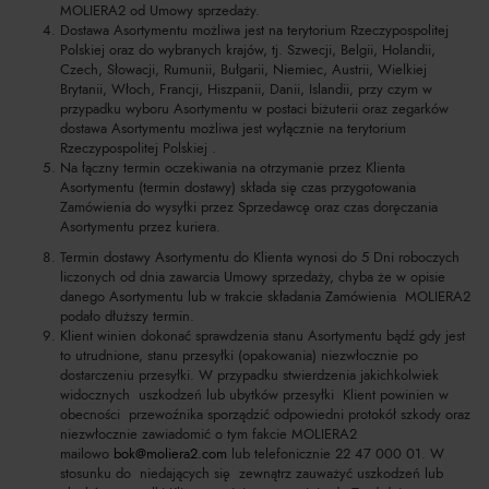
MOLIERA2 od Umowy sprzedaży.
Dostawa Asortymentu możliwa jest na terytorium Rzeczypospolitej
Polskiej oraz do wybranych krajów, tj. Szwecji, Belgii, Holandii,
Czech, Słowacji, Rumunii, Bułgarii, Niemiec, Austrii, Wielkiej
Brytanii, Włoch, Francji, Hiszpanii, Danii, Islandii, przy czym w
przypadku wyboru Asortymentu w postaci biżuterii oraz zegarków
dostawa Asortymentu możliwa jest wyłącznie na terytorium
Rzeczypospolitej Polskiej .
Na łączny termin oczekiwania na otrzymanie przez Klienta
Asortymentu (termin dostawy) składa się czas przygotowania
Zamówienia do wysyłki przez Sprzedawcę oraz czas doręczania
Asortymentu przez kuriera.
Termin dostawy Asortymentu do Klienta wynosi do 5 Dni roboczych
liczonych od dnia zawarcia Umowy sprzedaży, chyba że w opisie
danego Asortymentu lub w trakcie składania Zamówienia MOLIERA2
podało dłuższy termin.
Klient winien dokonać sprawdzenia stanu Asortymentu bądź gdy jest
to utrudnione, stanu przesyłki (opakowania) niezwłocznie po
dostarczeniu przesyłki. W przypadku stwierdzenia jakichkolwiek
widocznych uszkodzeń lub ubytków przesyłki Klient powinien w
obecności przewoźnika sporządzić odpowiedni protokół szkody oraz
niezwłocznie zawiadomić o tym fakcie MOLIERA2
mailowo
bok@moliera2.com
lub telefonicznie 22 47 000 01. W
stosunku do niedających się zewnątrz zauważyć uszkodzeń lub