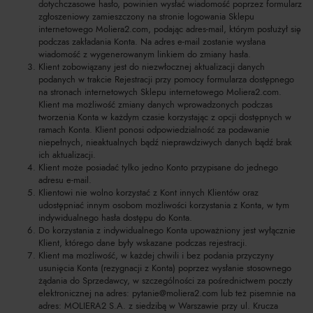
dotychczasowe hasło, powinien wysłać wiadomość poprzez formularz
zgłoszeniowy zamieszczony na stronie logowania Sklepu
internetowego Moliera2.com, podając adres-mail, którym posłużył się
podczas zakładania Konta. Na adres e-mail zostanie wysłana
wiadomość z wygenerowanym linkiem do zmiany hasła.
Klient zobowiązany jest do niezwłocznej aktualizacji danych
podanych w trakcie Rejestracji przy pomocy formularza dostępnego
na stronach internetowych Sklepu internetowego Moliera2.com.
Klient ma możliwość zmiany danych wprowadzonych podczas
tworzenia Konta w każdym czasie korzystając z opcji dostępnych w
ramach Konta. Klient ponosi odpowiedzialność za podawanie
niepełnych, nieaktualnych bądź nieprawdziwych danych bądź brak
ich aktualizacji.
Klient może posiadać tylko jedno Konto przypisane do jednego
adresu e-mail.
Klientowi nie wolno korzystać z Kont innych Klientów oraz
udostępniać innym osobom możliwości korzystania z Konta, w tym
indywidualnego hasła dostępu do Konta.
Do korzystania z indywidualnego Konta upoważniony jest wyłącznie
Klient, którego dane były wskazane podczas rejestracji.
Klient ma możliwość, w każdej chwili i bez podania przyczyny
usunięcia Konta (rezygnacji z Konta) poprzez wysłanie stosownego
żądania do Sprzedawcy, w szczególności za pośrednictwem poczty
elektronicznej na adres:
pytanie@moliera2.com
lub też pisemnie na
adres: MOLIERA2 S.A. z siedzibą w Warszawie przy ul. Krucza