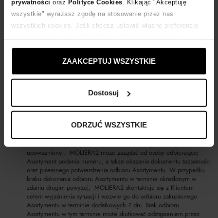
prywatności
oraz
Polityce Cookies
. Klikając "Akceptuję
w razie wątpliwości miejsce, w którym Asortyment powinien zostać
odebrany według wskazania Klienta).
wszystkie" wyrażasz zgodę na stosowanie przez nas
Dostawa Asortymentu odbywa się w sposób wybrany przez Klienta
wszystkich cookies. Jeśli chcesz ustawić własne preferencje
(kurier, paczkomat, punkt lub automat DHL POP, bądź odbiór
stosowania cookies, kliknij "Dostosuj" i zastosuj własne
osobisty), określony w Zamówieniu. Koszty dostawy Asortymentu, o
ile są naliczane, opłacane są przez Klienta przy opłacaniu
ustawienia prywatności.
Zamówienia. Dostępne aktualne metody oraz koszty dostawy
ZAAKCEPTUJ WSZYSTKIE
Asortymentu są wskazane w zakładce „Dostawa i formy płatności”
oraz każdorazowo w zakładce danego Asortymentu, w tym także w
chwili wyrażenia przez Klienta woli związania Umową sprzedaży.
W przypadku odbioru osobistego Klient zostanie poinformowany na
Dostosuj
adres e-mail wskazany podczas składania Zamówienia o możliwości
odbioru Asortymentu. Asortyment może być odebrany w godzinach
otwarcia wybranego przy składaniu zamówienia Salonu stacjonarnego
ODRZUĆ WSZYSTKIE
w terminie 7 dni od otrzymania wiadomości, o którym mowa w
zdaniu pierwszym powyżej. Zamówiony towar zostanie wydany
Klientowi, który złożył Zamówienie lub osobie przez niego
upoważnionej. MOLIERA2 może zażądać od osoby odbierającej
Asortyment podania numeru, a także okazania dokumentu tożsamości
oraz pisemnego potwierdzenia odbioru Asortymentu. W przypadku
braku dokonania odbioru Asortymentu w terminie określonym w
zdaniu drugim powyżej, MOLIERA2 skontaktuje się z Klientem
celem wyjaśnienia sytuacji i wezwie go do odbioru zakupionego
Asortymentu w terminie dodatkowych 7 dni. Brak odbioru
Asortymentu w tym terminie może skutkować odstąpieniem przez