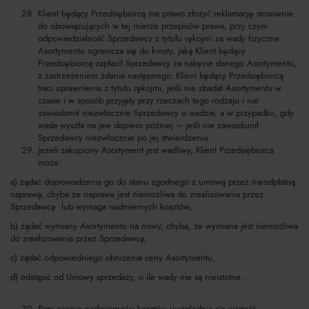
Klient będący Przedsiębiorcą ma prawo złożyć reklamację stosownie
do obowiązujących w tej mierze przepisów prawa, przy czym
odpowiedzialność Sprzedawcy z tytułu rękojmi za wady fizyczne
Asortymentu ogranicza się do kwoty, jaką Klient będący
Przedsiębiorcą zapłacił Sprzedawcy za nabycie danego Asortymentu,
z zastrzeżeniem zdania następnego. Klient będący Przedsiębiorcą
traci uprawnienia z tytułu rękojmi, jeśli nie zbadał Asortymentu w
czasie i w sposób przyjęty przy rzeczach tego rodzaju i nie
zawiadomił niezwłocznie Sprzedawcy o wadzie, a w przypadku, gdy
wada wyszła na jaw dopiero później – jeśli nie zawiadomił
Sprzedawcy niezwłocznie po jej stwierdzeniu.
Jeżeli zakupiony Asortyment jest wadliwy, Klient Przedsiębiorca
może:
a) żądać doprowadzenia go do stanu zgodnego z umową przez nieodpłatną
naprawę, chyba że naprawa jest niemożliwa do zrealizowania przez
Sprzedawcę lub wymaga nadmiernych kosztów,
b) żądać wymiany Asortymentu na nowy, chyba, że wymiana jest niemożliwa
do zrealizowania przez Sprzedawcę,
c) żądać odpowiedniego obniżenia ceny Asortymentu,
d) odstąpić od Umowy sprzedaży, o ile wady nie są nieistotne.
Przy ocenie nadmierności kosztów uwzględnia się wartość