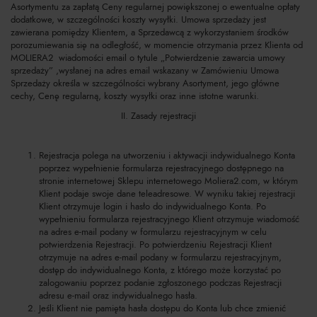
Asortymentu za zapłatą Ceny regularnej powiększonej o ewentualne opłaty
dodatkowe, w szczególności koszty wysyłki. Umowa sprzedaży jest
zawierana pomiędzy Klientem, a Sprzedawcą z wykorzystaniem środków
porozumiewania się na odległość, w momencie otrzymania przez Klienta od
MOLIERA2 wiadomości email o tytule „Potwierdzenie zawarcia umowy
sprzedaży” ,wysłanej na adres email wskazany w Zamówieniu Umowa
Sprzedaży określa w szczególności wybrany Asortyment, jego główne
cechy, Cenę regularną, koszty wysyłki oraz inne istotne warunki.
II. Zasady rejestracji
Rejestracja polega na utworzeniu i aktywacji indywidualnego Konta
poprzez wypełnienie formularza rejestracyjnego dostępnego na
stronie internetowej Sklepu internetowego Moliera2.com, w którym
Klient podaje swoje dane teleadresowe. W wyniku takiej rejestracji
Klient otrzymuje login i hasło do indywidualnego Konta. Po
wypełnieniu formularza rejestracyjnego Klient otrzymuje wiadomość
na adres e-mail podany w formularzu rejestracyjnym w celu
potwierdzenia Rejestracji. Po potwierdzeniu Rejestracji Klient
otrzymuje na adres e-mail podany w formularzu rejestracyjnym,
dostęp do indywidualnego Konta, z którego może korzystać po
zalogowaniu poprzez podanie zgłoszonego podczas Rejestracji
adresu e-mail oraz indywidualnego hasła.
Jeśli Klient nie pamięta hasła dostępu do Konta lub chce zmienić