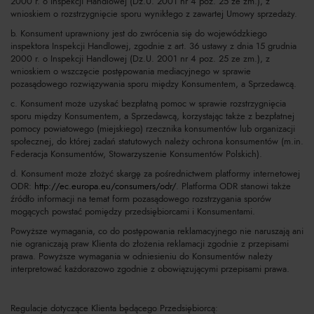
2000 r. o Inspekcji Handlowej (Dz.U. 2001 nr 4 poz. 25 ze zm.), z
wnioskiem o rozstrzygnięcie sporu wynikłego z zawartej Umowy sprzedaży.
b. Konsument uprawniony jest do zwrócenia się do wojewódzkiego
inspektora Inspekcji Handlowej, zgodnie z art. 36 ustawy z dnia 15 grudnia
2000 r. o Inspekcji Handlowej (Dz.U. 2001 nr 4 poz. 25 ze zm.), z
wnioskiem o wszczęcie postępowania mediacyjnego w sprawie
pozasądowego rozwiązywania sporu między Konsumentem, a Sprzedawcą.
c. Konsument może uzyskać bezpłatną pomoc w sprawie rozstrzygnięcia
sporu między Konsumentem, a Sprzedawcą, korzystając także z bezpłatnej
pomocy powiatowego (miejskiego) rzecznika konsumentów lub organizacji
społecznej, do której zadań statutowych należy ochrona konsumentów (m.in.
Federacja Konsumentów, Stowarzyszenie Konsumentów Polskich).
d. Konsument może złożyć skargę za pośrednictwem platformy internetowej
ODR:
http://ec.europa.eu/consumers/odr/
. Platforma ODR stanowi także
źródło informacji na temat form pozasądowego rozstrzygania sporów
mogących powstać pomiędzy przedsiębiorcami i Konsumentami.
Powyższe wymagania, co do postępowania reklamacyjnego nie naruszają ani
nie ograniczają praw Klienta do złożenia reklamacji zgodnie z przepisami
prawa. Powyższe wymagania w odniesieniu do Konsumentów należy
interpretować każdorazowo zgodnie z obowiązującymi przepisami prawa.
Regulacje dotyczące Klienta będącego Przedsiębiorcą: