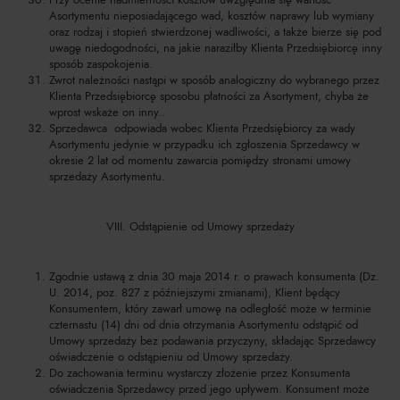
Asortymentu nieposiadającego wad, kosztów naprawy lub wymiany
oraz rodzaj i stopień stwierdzonej wadliwości, a także bierze się pod
uwagę niedogodności, na jakie naraziłby Klienta Przedsiębiorcę inny
sposób zaspokojenia.
Zwrot należności nastąpi w sposób analogiczny do wybranego przez
Klienta Przedsiębiorcę sposobu płatności za Asortyment, chyba że
wprost wskaże on inny..
Sprzedawca odpowiada wobec Klienta Przedsiębiorcy za wady
Asortymentu jedynie w przypadku ich zgłoszenia Sprzedawcy w
okresie 2 lat od momentu zawarcia pomiędzy stronami umowy
sprzedaży Asortymentu.
VIII. Odstąpienie od Umowy sprzedaży
Zgodnie ustawą z dnia 30 maja 2014 r. o prawach konsumenta (Dz.
U. 2014, poz. 827 z późniejszymi zmianami), Klient będący
Konsumentem, który zawarł umowę na odległość może w terminie
czternastu (14) dni od dnia otrzymania Asortymentu odstąpić od
Umowy sprzedaży bez podawania przyczyny, składając Sprzedawcy
oświadczenie o odstąpieniu od Umowy sprzedaży.
Do zachowania terminu wystarczy złożenie przez Konsumenta
oświadczenia Sprzedawcy przed jego upływem. Konsument może