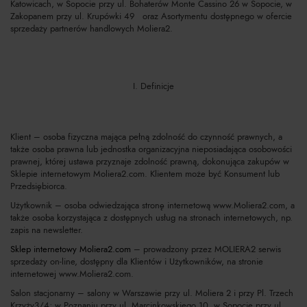
Katowicach, w Sopocie przy ul. Bohaterów Monte Cassino 26 w Sopocie, w
Zakopanem przy ul. Krupówki 49 oraz Asortymentu dostępnego w ofercie
sprzedaży partnerów handlowych Moliera2.
I. Definicje
Klient – osoba fizyczna mająca pełną zdolność do czynność prawnych, a
także osoba prawna lub jednostka organizacyjna nieposiadająca osobowości
prawnej, której ustawa przyznaje zdolność prawną, dokonująca zakupów w
Sklepie internetowym Moliera2.com. Klientem może być Konsument lub
Przedsiębiorca.
Użytkownik – osoba odwiedzająca stronę internetową www.Moliera2.com, a
także osoba korzystająca z dostępnych usług na stronach internetowych, np.
zapis na newsletter.
Sklep internetowy Moliera2.com
– prowadzony przez MOLIERA2 serwis
sprzedaży on-line, dostępny dla Klientów i Użytkowników, na stronie
internetowej www.Moliera2.com.
Salon stacjonarny – salony w Warszawie przy ul. Moliera 2 i przy Pl. Trzech
Krzyży3/4; w Poznaniu przy ul. Marcinkowskiego 10, w Sopocie przy ul.