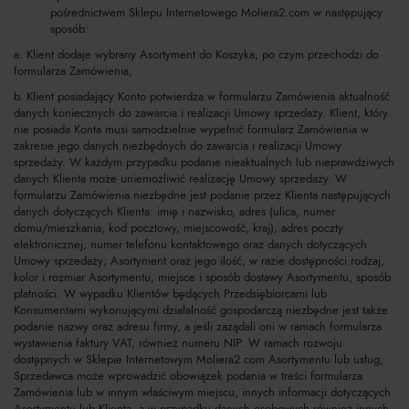
pośrednictwem Sklepu Internetowego Moliera2.com w następujący
sposób:
a. Klient dodaje wybrany Asortyment do Koszyka, po czym przechodzi do
formularza Zamówienia,
b. Klient posiadający Konto potwierdza w formularzu Zamówienia aktualność
danych koniecznych do zawarcia i realizacji Umowy sprzedaży. Klient, który
nie posiada Konta musi samodzielnie wypełnić formularz Zamówienia w
zakresie jego danych niezbędnych do zawarcia i realizacji Umowy
sprzedaży. W każdym przypadku podanie nieaktualnych lub nieprawdziwych
danych Klienta może uniemożliwić realizację Umowy sprzedaży. W
formularzu Zamówienia niezbędne jest podanie przez Klienta następujących
danych dotyczących Klienta: imię i nazwisko, adres (ulica, numer
domu/mieszkania, kod pocztowy, miejscowość, kraj), adres poczty
elektronicznej, numer telefonu kontaktowego oraz danych dotyczących
Umowy sprzedaży; Asortyment oraz jego ilość, w razie dostępności rodzaj,
kolor i rozmiar Asortymentu, miejsce i sposób dostawy Asortymentu, sposób
płatności. W wypadku Klientów będących Przedsiębiorcami lub
Konsumentami wykonującymi działalność gospodarczą niezbędne jest także
podanie nazwy oraz adresu firmy, a jeśli zażądali oni w ramach formularza
wystawienia faktury VAT, również numeru NIP. W ramach rozwoju
dostępnych w Sklepie Internetowym Moliera2.com Asortymentu lub usług,
Sprzedawca może wprowadzić obowiązek podania w treści formularza
Zamówienia lub w innym właściwym miejscu, innych informacji dotyczących
Asortymentu lub Klienta, a w przypadku danych osobowych również innych