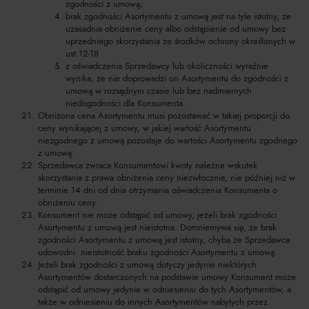
zgodności z umową;
brak zgodności Asortymentu z umową jest na tyle istotny, że
uzasadnia obniżenie ceny albo odstąpienie od umowy bez
uprzedniego skorzystania ze środków ochrony określonych w
ust.12-18
z oświadczenia Sprzedawcy lub okoliczności wyraźnie
wynika, że nie doprowadzi on Asortymentu do zgodności z
umową w rozsądnym czasie lub bez nadmiernych
niedogodności dla Konsumenta.
Obniżona cena Asortymentu musi pozostawać w takiej proporcji do
ceny wynikającej z umowy, w jakiej wartość Asortymentu
niezgodnego z umową pozostaje do wartości Asortymentu zgodnego
z umową.
Sprzedawca zwraca Konsumentowi kwoty należne wskutek
skorzystania z prawa obniżenia ceny niezwłocznie, nie później niż w
terminie 14 dni od dnia otrzymania oświadczenia Konsumenta o
obniżeniu ceny.
Konsument nie może odstąpić od umowy, jeżeli brak zgodności
Asortymentu z umową jest nieistotna. Domniemywa się, że brak
zgodności Asortymentu z umową jest istotny, chyba że Sprzedawca
udowodni nieistotność braku zgodności Asortymentu z umową.
Jeżeli brak zgodności z umową dotyczy jedynie niektórych
Asortymentów dostarczonych na podstawie umowy Konsument może
odstąpić od umowy jedynie w odniesieniu do tych Asortymentów, a
także w odniesieniu do innych Asortymentów nabytych przez