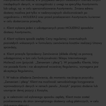
niezbędnych danych, w szczególności z uwagi na specyfikę Asortymentu
lub usługi, np. w celu spersonalizowania Asortymentu. Zmiana adresu
dostawy możliwa jest tylko w nadzwyczajnych okolicznościach po
uzgodnieniu z MOLIERA2 oraz przed przekazaniem Asortymentu kurierowi
w celu dostarczenia przesyłki,
c. Klient wybiera jeden z udostępnianych przez MOLIERA2 sposobów
dostawy Asortymentu,
d. Klient wybiera sposób zapłaty Ceny regularnej i ewentualnych
pozostałych wskazanych w formularzu zamówienia kosztów realizacji Umowy
sprzedaży,
e. Klient przesyła Sprzedawcy Zamówienie (składa ofertę) za pomocą
udostępnionej w tym celu funkcjonalności Sklepu Internetowego
Moliera2.com (przycisk: „Zamawiam i płacę”). W przypadku Klienta, który
nie posiada Konta i nie akceptował wcześniej Regulaminu, wymagana jest
akceptacja Regulaminu,
f. W trakcie składania Zamówienia, do momentu naciśnięcia przycisku
„Zamawiam i płacę” Klient ma możliwość samodzielnego korygowania
wprowadzonych danych w ramach panelu „Koszyk” poprzez dodanie lub
usunięcie danej pozycji z Koszyka,
g. w zależności od wybranego sposobu zapłaty, Klient może zostać
przekierowany do stron zewnętrznego dostawcy usług płatniczych, w celu
dokonania płatności.