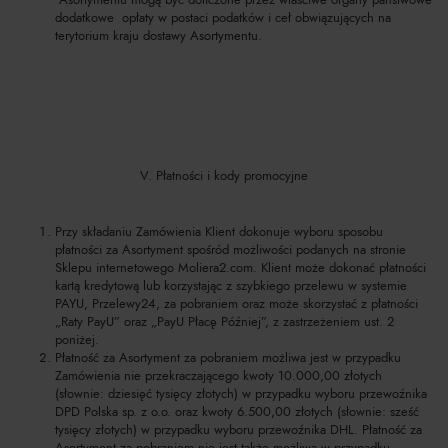
dodatkowe opłaty w postaci podatków i ceł obwiązujących na
terytorium kraju dostawy Asortymentu.
V. Płatności i kody promocyjne
Przy składaniu Zamówienia Klient dokonuje wyboru sposobu
płatności za Asortyment spośród możliwości podanych na stronie
Sklepu internetowego Moliera2.com. Klient może dokonać płatności
kartą kredytową lub korzystając z szybkiego przelewu w systemie
PAYU, Przelewy24, za pobraniem oraz może skorzystać z płatności
„Raty PayU” oraz „PayU Płacę Później”, z zastrzeżeniem ust. 2
poniżej.
Płatność za Asortyment za pobraniem możliwa jest w przypadku
Zamówienia nie przekraczającego kwoty 10.000,00 złotych
(słownie: dziesięć tysięcy złotych) w przypadku wyboru przewoźnika
DPD Polska sp. z o.o. oraz kwoty 6.500,00 złotych (słownie: sześć
tysięcy złotych) w przypadku wyboru przewoźnika DHL. Płatność za
Asortyment za pobraniem nie jest także możliwa w przypadku