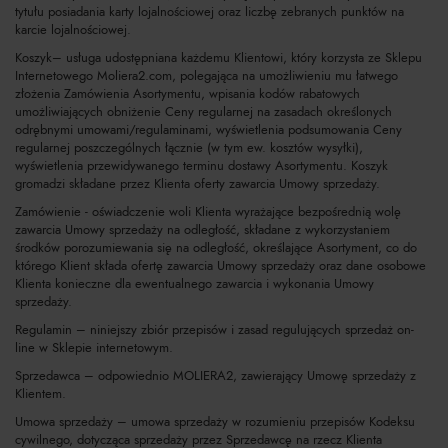
tytułu posiadania karty lojalnościowej oraz liczbę zebranych punktów na
karcie lojalnościowej.
Koszyk– usługa udostępniana każdemu Klientowi, który korzysta ze Sklepu
Internetowego Moliera2.com, polegająca na umożliwieniu mu łatwego
złożenia Zamówienia Asortymentu, wpisania kodów rabatowych
umożliwiających obniżenie Ceny regularnej na zasadach określonych
odrębnymi umowami/regulaminami, wyświetlenia podsumowania Ceny
regularnej poszczególnych łącznie (w tym ew. kosztów wysyłki),
wyświetlenia przewidywanego terminu dostawy Asortymentu. Koszyk
gromadzi składane przez Klienta oferty zawarcia Umowy sprzedaży.
Zamówienie - oświadczenie woli Klienta wyrażające bezpośrednią wolę
zawarcia Umowy sprzedaży na odległość, składane z wykorzystaniem
środków porozumiewania się na odległość, określające Asortyment, co do
którego Klient składa ofertę zawarcia Umowy sprzedaży oraz dane osobowe
Klienta konieczne dla ewentualnego zawarcia i wykonania Umowy
sprzedaży.
Regulamin – niniejszy zbiór przepisów i zasad regulujących sprzedaż on-
line w Sklepie internetowym.
Sprzedawca – odpowiednio MOLIERA2, zawierający Umowę sprzedaży z
Klientem.
Umowa sprzedaży – umowa sprzedaży w rozumieniu przepisów Kodeksu
cywilnego, dotycząca sprzedaży przez Sprzedawcę na rzecz Klienta