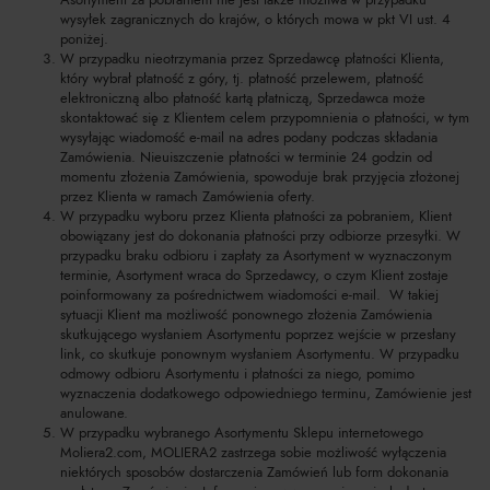
wysyłek zagranicznych do krajów, o których mowa w pkt VI ust. 4
poniżej.
W przypadku nieotrzymania przez Sprzedawcę płatności Klienta,
który wybrał płatność z góry, tj. płatność przelewem, płatność
elektroniczną albo płatność kartą płatniczą, Sprzedawca może
skontaktować się z Klientem celem przypomnienia o płatności, w tym
wysyłając wiadomość e-mail na adres podany podczas składania
Zamówienia. Nieuiszczenie płatności w terminie 24 godzin od
momentu złożenia Zamówienia, spowoduje brak przyjęcia złożonej
przez Klienta w ramach Zamówienia oferty.
W przypadku wyboru przez Klienta płatności za pobraniem, Klient
obowiązany jest do dokonania płatności przy odbiorze przesyłki. W
przypadku braku odbioru i zapłaty za Asortyment w wyznaczonym
terminie, Asortyment wraca do Sprzedawcy, o czym Klient zostaje
poinformowany za pośrednictwem wiadomości e-mail. W takiej
sytuacji Klient ma możliwość ponownego złożenia Zamówienia
skutkującego wysłaniem Asortymentu poprzez wejście w przesłany
link, co skutkuje ponownym wysłaniem Asortymentu. W przypadku
odmowy odbioru Asortymentu i płatności za niego, pomimo
wyznaczenia dodatkowego odpowiedniego terminu, Zamówienie jest
anulowane.
W przypadku wybranego Asortymentu Sklepu internetowego
Moliera2.com, MOLIERA2 zastrzega sobie możliwość wyłączenia
niektórych sposobów dostarczenia Zamówień lub form dokonania