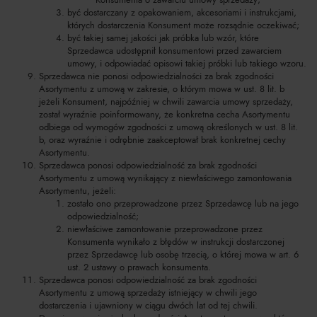
być dostarczany z opakowaniem, akcesoriami i instrukcjami,
których dostarczenia Konsument może rozsądnie oczekiwać;
być takiej samej jakości jak próbka lub wzór, które
Sprzedawca udostępnił konsumentowi przed zawarciem
umowy, i odpowiadać opisowi takiej próbki lub takiego wzoru.
Sprzedawca nie ponosi odpowiedzialności za brak zgodności
Asortymentu z umową w zakresie, o którym mowa w ust. 8 lit. b
jeżeli Konsument, najpóźniej w chwili zawarcia umowy sprzedaży,
został wyraźnie poinformowany, że konkretna cecha Asortymentu
odbiega od wymogów zgodności z umową określonych w ust. 8 lit.
b, oraz wyraźnie i odrębnie zaakceptował brak konkretnej cechy
Asortymentu.
Sprzedawca ponosi odpowiedzialność za brak zgodności
Asortymentu z umową wynikający z niewłaściwego zamontowania
Asortymentu, jeżeli:
zostało ono przeprowadzone przez Sprzedawcę lub na jego
odpowiedzialność;
niewłaściwe zamontowanie przeprowadzone przez
Konsumenta wynikało z błędów w instrukcji dostarczonej
przez Sprzedawcę lub osobę trzecią, o której mowa w art. 6
ust. 2 ustawy o prawach konsumenta.
Sprzedawca ponosi odpowiedzialność za brak zgodności
Asortymentu z umową sprzedaży istniejący w chwili jego
dostarczenia i ujawniony w ciągu dwóch lat od tej chwili.