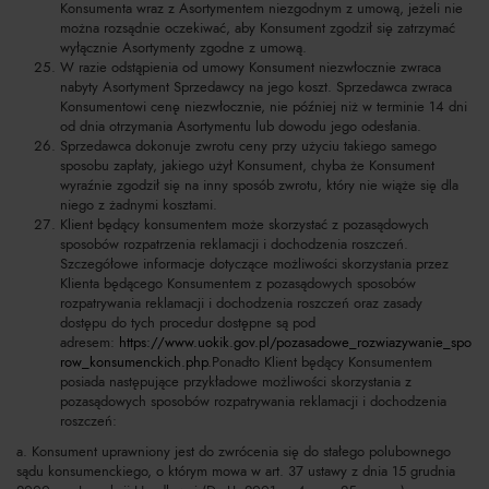
Konsumenta wraz z Asortymentem niezgodnym z umową, jeżeli nie
można rozsądnie oczekiwać, aby Konsument zgodził się zatrzymać
wyłącznie Asortymenty zgodne z umową.
W razie odstąpienia od umowy Konsument niezwłocznie zwraca
nabyty Asortyment Sprzedawcy na jego koszt. Sprzedawca zwraca
Konsumentowi cenę niezwłocznie, nie później niż w terminie 14 dni
od dnia otrzymania Asortymentu lub dowodu jego odesłania.
Sprzedawca dokonuje zwrotu ceny przy użyciu takiego samego
sposobu zapłaty, jakiego użył Konsument, chyba że Konsument
wyraźnie zgodził się na inny sposób zwrotu, który nie wiąże się dla
niego z żadnymi kosztami.
Klient będący konsumentem może skorzystać z pozasądowych
sposobów rozpatrzenia reklamacji i dochodzenia roszczeń.
Szczegółowe informacje dotyczące możliwości skorzystania przez
Klienta będącego Konsumentem z pozasądowych sposobów
rozpatrywania reklamacji i dochodzenia roszczeń oraz zasady
dostępu do tych procedur dostępne są pod
adresem:
https://www.uokik.gov.pl/pozasadowe_rozwiazywanie_spo
row_konsumenckich.php
.Ponadto Klient będący Konsumentem
posiada następujące przykładowe możliwości skorzystania z
pozasądowych sposobów rozpatrywania reklamacji i dochodzenia
roszczeń:
a. Konsument uprawniony jest do zwrócenia się do stałego polubownego
sądu konsumenckiego, o którym mowa w art. 37 ustawy z dnia 15 grudnia