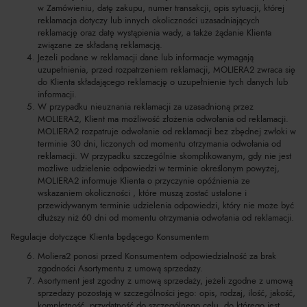
w Zamówieniu, datę zakupu, numer transakcji, opis sytuacji, której
reklamacja dotyczy lub innych okoliczności uzasadniających
reklamację oraz datę wystąpienia wady, a także żądanie Klienta
związane ze składaną reklamacją.
Jeżeli podane w reklamacji dane lub informacje wymagają
uzupełnienia, przed rozpatrzeniem reklamacji, MOLIERA2 zwraca się
do Klienta składającego reklamację o uzupełnienie tych danych lub
informacji.
W przypadku nieuznania reklamacji za uzasadnioną przez
MOLIERA2, Klient ma możliwość złożenia odwołania od reklamacji.
MOLIERA2 rozpatruje odwołanie od reklamacji bez zbędnej zwłoki w
terminie 30 dni, liczonych od momentu otrzymania odwołania od
reklamacji. W przypadku szczególnie skomplikowanym, gdy nie jest
możliwe udzielenie odpowiedzi w terminie określonym powyżej,
MOLIERA2 informuje Klienta o przyczynie opóźnienia ze
wskazaniem okoliczności , które muszą zostać ustalone i
przewidywanym terminie udzielenia odpowiedzi, który nie może być
dłuższy niż 60 dni od momentu otrzymania odwołania od reklamacji.
Regulacje dotyczące Klienta będącego Konsumentem
Moliera2 ponosi przed Konsumentem odpowiedzialność za brak
zgodności Asortymentu z umową sprzedaży.
Asortyment jest zgodny z umową sprzedaży, jeżeli zgodne z umową
sprzedaży pozostają w szczególności jego: opis, rodzaj, ilość, jakość,
kompletność, przydatność do szczególnego celu, do którego jest