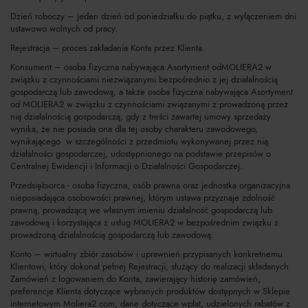
Dzień roboczy – jeden dzień od poniedziałku do piątku, z wyłączeniem dni
ustawowo wolnych od pracy.
Rejestracja – proces zakładania Konta przez Klienta.
Konsument – osoba fizyczna nabywająca Asortyment odMOLIERA2 w
związku z czynnościami niezwiązanymi bezpośrednio z jej działalnością
gospodarczą lub zawodową, a także osoba fizyczna nabywająca Asortyment
od MOLIERA2 w związku z czynnościami związanymi z prowadzoną przez
nią działalnością gospodarczą, gdy z treści zawartej umowy sprzedaży
wynika, że nie posiada ona dla tej osoby charakteru zawodowego,
wynikającego w szczególności z przedmiotu wykonywanej przez nią
działalności gospodarczej, udostępnionego na podstawie przepisów o
Centralnej Ewidencji i Informacji o Działalności Gospodarczej.
Przedsiębiorca - osoba fizyczna, osób prawna oraz jednostka organizacyjna
nieposiadająca osobowości prawnej, którym ustawa przyznaje zdolność
prawną, prowadzącą we własnym imieniu działalność gospodarczą lub
zawodową i korzystająca z usług MOLIERA2 w bezpośrednim związku z
prowadzoną działalnością gospodarczą lub zawodową.
Konto – wirtualny zbiór zasobów i uprawnień przypisanych konkretnemu
Klientowi, który dokonał pełnej Rejestracji, służący do realizacji składanych
Zamówień z logowaniem do Konta, zawierający historię zamówień,
preferencje Klienta dotyczące wybranych produktów dostępnych w Sklepie
internetowym Moliera2.com, dane dotyczące wpłat, udzielonych rabatów z