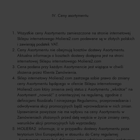
IV. Ceny asortymentu
Wszystkie ceny Asortymentu zamieszczone na stronie internetowej
Sklepu internetowego Moliera2.com podawane są w złotych polskich
i zawierają podatek VAT.
Ceny Asortymentu nie obejmują kosztów dostawy Asortymentu.
Aktualna informacja o kosztach dostawy dostępna jest na stroni
internetowej Sklepu internetowego Moliera2.com
Cena podana przy każdym Asortymencie jest wiążąca w chwili
złożenia przez Klienta Zamówienia.
Sklep internetowy Moliera2.com zastrzega sobie prawo do zmiany
ceny Asortymentu będącego w ofercie Sklepu internetowego
Moliera2.com który zmienia swój status z Asortymentu „wkrótce” na
Asortyment „nowość” z orientacyjnej na regularną, zgodnie z
definicjami Rozdziału I niniejszego Regulaminu, przeprowadzania i
odwoływania akcji promocyjnych bądź wprowadzania w nich zmian.
Uprawnienie powyższe nie ma wpływu na ceny Asortymentu w
Zamówieniach złożonych przed datą wejścia w życie zmiany ceny,
warunków akcji promocyjnych lub wyprzedaży.
MOLIERA2 informuje, iż w przypadku dostawy Asortymentu poza
terytorium Unii Europejskiej w stosunku do Ceny regularnej
Asortymentu mogą być doliczone przez właściwe organy państwowe