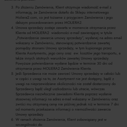
Po złożeniu Zamówienia, Klient otrzymuje wiadomość e-mail z
informacją, że Zamówienie dotarło do Sklepu internetowego
Moliera2.com, co jest tożsame z przyjęciem Zamówienia i jego
dalszym procedowaniem przez MOLIERA2.
Umowa sprzedaży zostaje zawarta w momencie otrzymania przez
Klienta od MOLIERA2 wiadomości e-mail zawierającej w tytule
„Potwierdzenie zawarcia umowy sprzedaży”, wysłanej na adres email
wskazany w Zamówieniu, stanowiącej potwierdzenie zawartej
pomiędzy stronami Umowy sprzedaży, w tym kupionego przez
Klienta Asortymentu, jego ceny oraz ew. kosztów jego transportu, a
także innych istotnych warunków zawartej Umowy sprzedaży.
Powyższe potwierdzenie wysłane będzie w terminie 30 dni od
otrzymania przez MOLIERA2 Zamówienia Klienta.
Jeśli Sprzedawca nie może zawrzeć Umowy sprzedaży w całości lub
w części z uwagi na to, że Asortyment nie jest dostępny, bądź z
uwagi na nieprzewidziane okoliczności nie został dostarczony do
Sprzedawcy bądź uległ uszkodzeniu lub utracie, wówczas
Sprzedawca niezwłocznie zawiadomi Klienta poprzez wysłanie
stosownej informacji na adres e-mail wskazany w Zamówieniu oraz
zwróci mu otrzymaną cenę nie później jednak niż w terminie 7 dni
od momentu przekazania informacji o niemożliwości zawarcia
Umowy sprzedaży.
W ramach złożenia Zamówienia, Klient zobowiązany jest w
szczególności do: