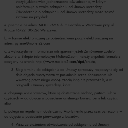
złożyć jakiekolwiek jednoznaczne oświadczenie, w którym
poinformuje o swoim odstąpieniu od Umowy sprzedaży.
Oświadczenie o odstąpieniu od Umowy sprzedaży może zostać
złożone na przykład:
a. pisemnie na adres: MOLIERA2 S.A. z siedzibą w Warszawie przy ul.
Krucza 16/22, 00-526 Warszawa.
b. w formie elektronicznej za pośrednictwem poczty elektronicznej na
adres:
pytanie@moliera2.com
c. z wykorzystaniem formularza odstąpienia - jeżeli Zamówienie zostało
złożone w Sklepie internetowym Moliera2.com, należy wypełnić formularz
dostępny na stronie
http://www.moliera2.com/dpd/create
;
Bieg terminu do odstąpienia od Umowy sprzedaży rozpoczyna się od
dnia objęcia Asortymentu w posiadanie przez Konsumenta lub
wskazaną przez niego osobę trzecią inną niż przewoźnik, a w
przypadku Umowy sprzedaży, która:
a. obejmuje wiele towarów, które są dostarczane osobno, partiami lub w
częściach – od objęcia w posiadanie ostatniego towaru, partii lub części,
albo
b. polega na regularnym dostarczaniu Asortymentu przez czas oznaczony –
od objęcia w posiadanie pierwszego z towarów;
Wraz ze złożeniem oświadczenia od odstąpieniu od Umowy