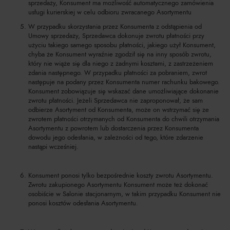
sprzedaży, Konsument ma możliwość automatycznego zamówienia
usługi kurierskiej w celu odbioru zwracanego Asortymentu
W przypadku skorzystania przez Konsumenta z odstąpienia od
Umowy sprzedaży, Sprzedawca dokonuje zwrotu płatności przy
użyciu takiego samego sposobu płatności, jakiego użył Konsument,
chyba że Konsument wyraźnie zgodził się na inny sposób zwrotu,
który nie wiąże się dla niego z żadnymi kosztami, z zastrzeżeniem
zdania następnego. W przypadku płatności za pobraniem, zwrot
następuje na podany przez Konsumenta numer rachunku bakowego.
Konsument zobowiązuje się wskazać dane umożliwiające dokonanie
zwrotu płatności. Jeżeli Sprzedawca nie zaproponował, że sam
odbierze Asortyment od Konsumenta, może on wstrzymać się ze
zwrotem płatności otrzymanych od Konsumenta do chwili otrzymania
Asortymentu z powrotem lub dostarczenia przez Konsumenta
dowodu jego odesłania, w zależności od tego, które zdarzenie
nastąpi wcześniej.
Konsument ponosi tylko bezpośrednie koszty zwrotu Asortymentu.
Zwrotu zakupionego Asortymentu Konsument może też dokonać
osobiście w Salonie stacjonarnym, w takim przypadku Konsument nie
ponosi kosztów odesłania Asortymentu.