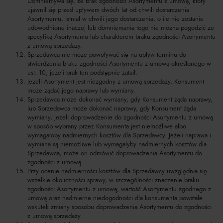
Domniemywa się, że brak zgodności Asortymentu z umową, który
ujawnił się przed upływem dwóch lat od chwili dostarczenia
Asortymentu, istniał w chwili jego dostarczenia, o ile nie zostanie
udowodnione inaczej lub domniemania tego nie można pogodzić ze
specyfiką Asortymentu lub charakterem braku zgodności Asortymentu
z umową sprzedaży.
Sprzedawca nie może powoływać się na upływ terminu do
stwierdzenia braku zgodności Asortymentu z umową określonego w
ust. 10, jeżeli brak ten podstępnie zataił.
Jeżeli Asortyment jest niezgodny z umową sprzedaży, Konsument
może żądać jego naprawy lub wymiany.
Sprzedawca może dokonać wymiany, gdy Konsument żąda naprawy,
lub Sprzedawca może dokonać naprawy, gdy Konsument żąda
wymiany, jeżeli doprowadzenie do zgodności Asortymentu z umową
w sposób wybrany przez Konsumenta jest niemożliwe albo
wymagałoby nadmiernych kosztów dla Sprzedawcy. Jeżeli naprawa i
wymiana są niemożliwe lub wymagałyby nadmiernych kosztów dla
Sprzedawca, może on odmówić doprowadzenia Asortymentu do
zgodności z umową.
Przy ocenie nadmierności kosztów dla Sprzedawcy uwzględnia się
wszelkie okoliczności sprawy, w szczególności znaczenie braku
zgodności Asortymentu z umową, wartość Asortymentu zgodnego z
umową oraz nadmierne niedogodności dla konsumenta powstałe
wskutek zmiany sposobu doprowadzenia Asortymentu do zgodności
z umową sprzedaży.