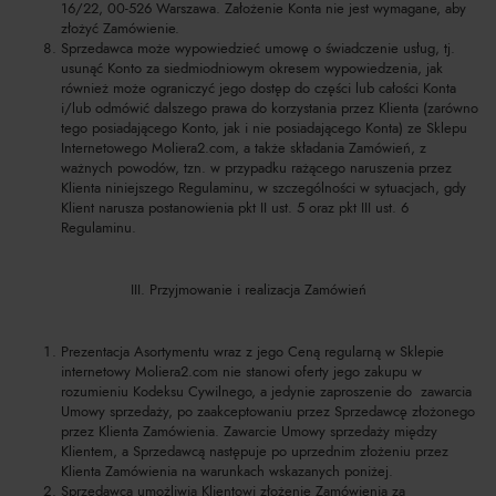
16/22, 00-526 Warszawa. Założenie Konta nie jest wymagane, aby
złożyć Zamówienie.
Sprzedawca może wypowiedzieć umowę o świadczenie usług, tj.
usunąć Konto za siedmiodniowym okresem wypowiedzenia, jak
również może ograniczyć jego dostęp do części lub całości Konta
i/lub odmówić dalszego prawa do korzystania przez Klienta (zarówno
tego posiadającego Konto, jak i nie posiadającego Konta) ze Sklepu
Internetowego Moliera2.com, a także składania Zamówień, z
ważnych powodów, tzn. w przypadku rażącego naruszenia przez
Klienta niniejszego Regulaminu, w szczególności w sytuacjach, gdy
Klient narusza postanowienia pkt II ust. 5 oraz pkt III ust. 6
Regulaminu.
III. Przyjmowanie i realizacja Zamówień
Prezentacja Asortymentu wraz z jego Ceną regularną w Sklepie
internetowy Moliera2.com nie stanowi oferty jego zakupu w
rozumieniu Kodeksu Cywilnego, a jedynie zaproszenie do zawarcia
Umowy sprzedaży, po zaakceptowaniu przez Sprzedawcę złożonego
przez Klienta Zamówienia. Zawarcie Umowy sprzedaży między
Klientem, a Sprzedawcą następuje po uprzednim złożeniu przez
Klienta Zamówienia na warunkach wskazanych poniżej.
Sprzedawca umożliwia Klientowi złożenie Zamówienia za