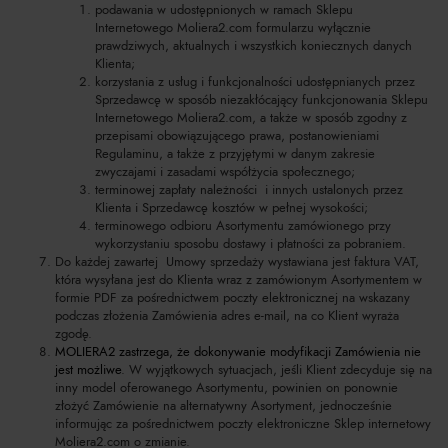
podawania w udostępnionych w ramach Sklepu
Internetowego Moliera2.com formularzu wyłącznie
prawdziwych, aktualnych i wszystkich koniecznych danych
Klienta;
korzystania z usług i funkcjonalności udostępnianych przez
Sprzedawcę w sposób niezakłócający funkcjonowania Sklepu
Internetowego Moliera2.com, a także w sposób zgodny z
przepisami obowiązującego prawa, postanowieniami
Regulaminu, a także z przyjętymi w danym zakresie
zwyczajami i zasadami współżycia społecznego;
terminowej zapłaty należności i innych ustalonych przez
Klienta i Sprzedawcę kosztów w pełnej wysokości;
terminowego odbioru Asortymentu zamówionego przy
wykorzystaniu sposobu dostawy i płatności za pobraniem.
Do każdej zawartej Umowy sprzedaży wystawiana jest faktura VAT,
która wysyłana jest do Klienta wraz z zamówionym Asortymentem w
formie PDF za pośrednictwem poczty elektronicznej na wskazany
podczas złożenia Zamówienia adres e-mail, na co Klient wyraża
zgodę.
MOLIERA2 zastrzega, że dokonywanie modyfikacji Zamówienia nie
jest możliwe
. W wyjątkowych sytuacjach, jeśli Klient zdecyduje się na
inny model oferowanego Asortymentu, powinien on ponownie
złożyć Zamówienie na alternatywny Asortyment, jednocześnie
informując za pośrednictwem poczty elektroniczne Sklep internetowy
Moliera2.com o zmianie.