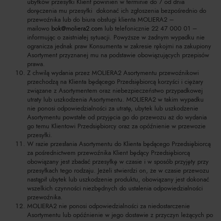
ubytków przesyłki Klient powinien w terminie do 7 od dnia
doręczenia mu przesyłki dokonać ich zgłoszenia bezpośrednio do
przewoźnika lub do biura obsługi klienta MOLIERA2 –
mailowo
bok@moliera2.com
lub telefonicznie 22 47 000 01 –
informując o zaistniałej sytuacji. Powyższe w żadnym wypadku nie
ogranicza jednak praw Konsumenta w zakresie rękojmi na zakupiony
Asortyment przyznanej mu na podstawie obowiązujących przepisów
prawa.
Z chwilą wydania przez MOLIERA2 Asortymentu przewoźnikowi
przechodzą na Klienta będącego Przedsiębiorcą korzyści i ciężary
związane z Asortymentem oraz niebezpieczeństwo przypadkowej
utraty lub uszkodzenia Asortymentu. MOLIERA2 w takim wypadku
nie ponosi odpowiedzialności za utratę, ubytek lub uszkodzenie
Asortymentu powstałe od przyjęcia go do przewozu aż do wydania
go temu Klientowi Przedsiębiorcy oraz za opóźnienie w przewozie
przesyłki.
W razie przesłania Asortymentu do Klienta będącego Przedsiębiorcą
za pośrednictwem przewoźnika Klient będący Przedsiębiorcą
obowiązany jest zbadać przesyłkę w czasie i w sposób przyjęty przy
przesyłkach tego rodzaju. Jeżeli stwierdzi on, że w czasie przewozu
nastąpił ubytek lub uszkodzenie produktu, obowiązany jest dokonać
wszelkich czynności niezbędnych do ustalenia odpowiedzialności
przewoźnika.
MOLIERA2 nie ponosi odpowiedzialności za niedostarczenie
Asortymentu lub opóźnienie w jego dostawie z przyczyn leżących po