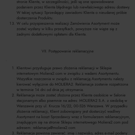
stronie Klienta, w szczególności, jeśli są one spowodowane
podaniem przez Klienta błędnego lub niewłaściwego adresu dostawy.
W takiej sytuacji Sprzedający zawiadomi Klienta o nieudanej próbie
dostarczenia Produktu.
W celu przyspieszenia realizacji Zamówienia Asortyment może
zostać wysłany w kilku przesyłkach, powyższe nie wiąże się z
żadnymi dodatkowymi opłatami dla Klienta.
VII. Postępowanie reklamacyjne
.
Klientowi przysługuje prawo złożenia reklamacji w Sklepie
internetowym Moliera2.com w związku z wadami Asortymentu.
Wszystkie roszczenia w związku z reklamacją Asortymentu należy
kierować wyłącznie do MOLIERA2. Reklamacja zostanie rozpatrzona
w terminie 14 dni od dnia jej otrzymania.
Reklamacja może zostać złożona przez Klienta osobiście w Salonie
stacjonarnym albo pisemnie na adres: MOLIERA2 S.A. z siedzibą w
Warszawie przy ul. Krucza 16/22, 00-526 Warszawa. W przypadku
złożenia reklamacji, Klient zobowiązany jest dostarczyć wadliwy
Asortyment na koszt Sprzedawcy wraz z formularzem reklamacyjnym,
znajdującym się na stronie Sklepu internetowego Moliera2.com pod
adresem:
reklamacja@moliera2.com
Reklamacja powinna zawierać: imię i nazwisko, adres e-mail podany