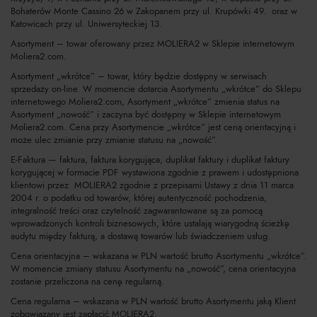
Bohaterów Monte Cassino 26 w Zakopanem przy ul. Krupówki 49. oraz w
Katowicach przy ul. Uniwersyteckiej 13.
Asortyment – towar oferowany przez MOLIERA2 w Sklepie internetowym
Moliera2.com.
Asortyment „wkrótce” – towar, który będzie dostępny w serwisach
sprzedaży on-line. W momencie dotarcia Asortymentu „wkrótce” do Sklepu
internetowego Moliera2.com, Asortyment „wkrótce” zmienia status na
Asortyment „nowość” i zaczyna być dostępny w Sklepie internetowym
Moliera2.com. Cena przy Asortymencie „wkrótce” jest ceną orientacyjną i
może ulec zmianie przy zmianie statusu na „nowość”.
E-Faktura — faktura, faktura korygująca, duplikat faktury i duplikat faktury
korygującej w formacie PDF wystawiona zgodnie z prawem i udostępniona
klientowi przez MOLIERA2 zgodnie z przepisami Ustawy z dnia 11 marca
2004 r. o podatku od towarów, której autentyczność pochodzenia,
integralność treści oraz czytelność zagwarantowane są za pomocą
wprowadzonych kontroli biznesowych, które ustalają wiarygodną ścieżkę
audytu między fakturą, a dostawą towarów lub świadczeniem usług.
Cena orientacyjna – wskazana w PLN wartość brutto Asortymentu „wkrótce”.
W momencie zmiany statusu Asortymentu na „nowość”, cena orientacyjna
zostanie przeliczona na cenę regularną.
Cena regularna – wskazana w PLN wartość brutto Asortymentu jaką Klient
zobowiązany jest zapłacić MOLIERA2.