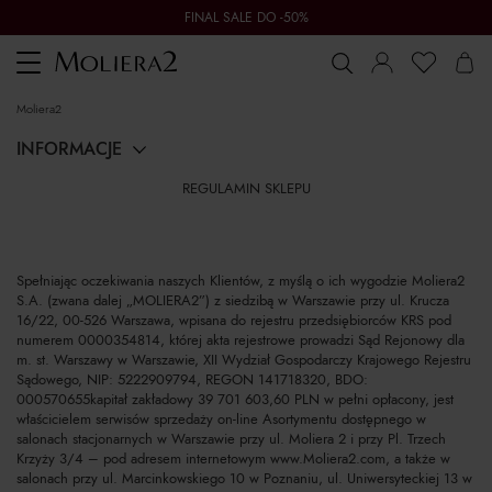
FINAL SALE DO -50%
Toggle
navigation
moliera2
INFORMACJE
REGULAMIN SKLEPU
Spełniając oczekiwania naszych Klientów, z myślą o ich wygodzie Moliera2
S.A. (zwana dalej „MOLIERA2”) z siedzibą w Warszawie przy ul. Krucza
16/22, 00-526 Warszawa, wpisana do rejestru przedsiębiorców KRS pod
numerem 0000354814, której akta rejestrowe prowadzi Sąd Rejonowy dla
m. st. Warszawy w Warszawie, XII Wydział Gospodarczy Krajowego Rejestru
Sądowego, NIP: 5222909794, REGON 141718320, BDO:
000570655kapitał zakładowy 39 701 603,60 PLN w pełni opłacony, jest
właścicielem serwisów sprzedaży on-line Asortymentu dostępnego w
salonach stacjonarnych w Warszawie przy ul. Moliera 2 i przy Pl. Trzech
Krzyży 3/4 – pod adresem internetowym www.Moliera2.com, a także w
salonach przy ul. Marcinkowskiego 10 w Poznaniu, ul. Uniwersyteckiej 13 w