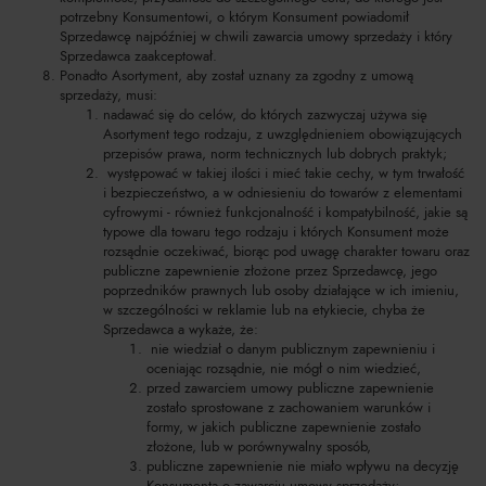
potrzebny Konsumentowi, o którym Konsument powiadomił
Sprzedawcę najpóźniej w chwili zawarcia umowy sprzedaży i który
Sprzedawca zaakceptował.
Ponadto Asortyment, aby został uznany za zgodny z umową
sprzedaży, musi:
nadawać się do celów, do których zazwyczaj używa się
Asortyment tego rodzaju, z uwzględnieniem obowiązujących
przepisów prawa, norm technicznych lub dobrych praktyk;
występować w takiej ilości i mieć takie cechy, w tym trwałość
i bezpieczeństwo, a w odniesieniu do towarów z elementami
cyfrowymi - również funkcjonalność i kompatybilność, jakie są
typowe dla towaru tego rodzaju i których Konsument może
rozsądnie oczekiwać, biorąc pod uwagę charakter towaru oraz
publiczne zapewnienie złożone przez Sprzedawcę, jego
poprzedników prawnych lub osoby działające w ich imieniu,
w szczególności w reklamie lub na etykiecie, chyba że
Sprzedawca a wykaże, że:
nie wiedział o danym publicznym zapewnieniu i
oceniając rozsądnie, nie mógł o nim wiedzieć,
przed zawarciem umowy publiczne zapewnienie
zostało sprostowane z zachowaniem warunków i
formy, w jakich publiczne zapewnienie zostało
złożone, lub w porównywalny sposób,
publiczne zapewnienie nie miało wpływu na decyzję
Konsumenta o zawarciu umowy sprzedaży;