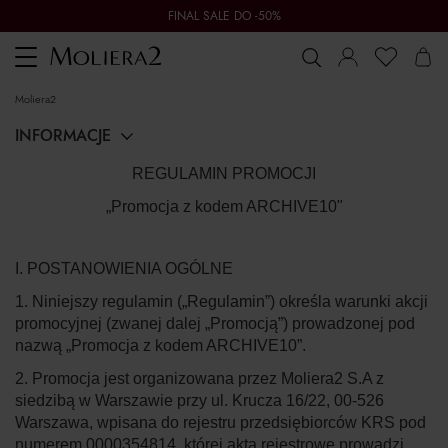
FINAL SALE DO -50%
Toggle
navigation
moliera2
INFORMACJE
REGULAMIN PROMOCJI
„Promocja z kodem ARCHIVE10"
I. POSTANOWIENIA OGÓLNE
1. Niniejszy regulamin („
Regulamin
”) określa warunki akcji
promocyjnej (zwanej dalej „
Promocją
”) prowadzonej pod
nazwą
„Promocja z kodem ARCHIVE10”
.
2. Promocja jest organizowana przez Moliera2 S.A z
siedzibą w Warszawie przy ul. Krucza 16/22, 00-526
Warszawa, wpisana do rejestru przedsiębiorców KRS pod
numerem 0000354814, której akta rejestrowe prowadzi