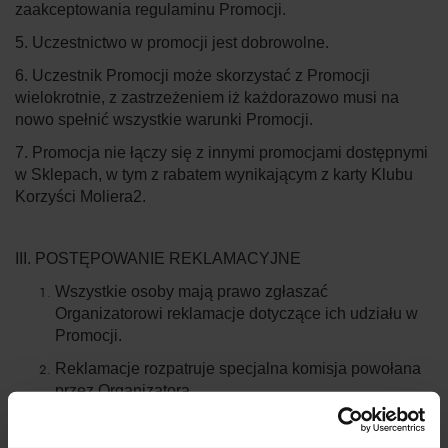
zaakceptowania regulaminu Promocji.
5. Uczestnictwo w promocji jest dobrowolne.
6. Uczestnik Promocji może skorzystać z Promocji
wielokrotnie, z zastrzeżeniem iż każdorazowo musi na
nowo spełnić wszystkie warunki Promocji.
7. Promocja nie łączy się z innymi promocjami dostępnymi
w Sklepach, w tym z rabatem wynikającym z karty Klubu
Korzyści Moliera2.
III. POSTĘPOWANIE REKLAMACYJNE
Wszystkie osoby mają prawo zgłaszać
Organizatorowi reklamacje dotyczące ich udziału w
Promocji.
Reklamacje rozpatruje specjalna komisja powołana
przez Organizatora.
Zaleca się, aby reklamacje były sporządzone w
formie pisemnej oraz zawierały imię i nazwisko,