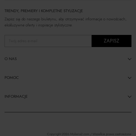
TRENDY, PREMIERY I KOMPLETNE STYLIZACJE
Zapisz się do naszego biuletynu, aby otrzymywać informacje o nowościach,
ekskluzywne oferty i inspiracje stylistyczne.
ZAPISZ
Twój adres e-mail
O NAS
POMOC
INFORMACJE
Copyright 2026 Moliera2.com / Wszelkie prawa zastrzeżone