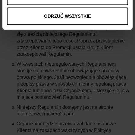
ODRZUĆ WSZYSTKIE
IV POSTANOWIENIA KOŃCOWE
Warunkiem skorzystania z Promocji jest zapoznanie
się z treścią niniejszego Regulaminu i
zaakceptowanie jego treści. Poprzez przystąpienie
przez Klienta do Promocji ustala się, iż Klient
zaakceptował Regulamin.
W kwestiach nieuregulowanych Regulaminem
stosuje się powszechnie obowiązujące przepisy
prawa polskiego. Jeśli bezwzględnie obowiązujące
przepisy prawa w sposób odmienny regulują prawa
Klienta lub obowiązki Organizatora – stosuje się je w
miejsce postanowień Regulaminu.
Niniejszy Regulamin dostępny jest na stronie
internetowej moliera2.com.
Organizator będzie przetwarzał dane osobowe
Klienta na zasadach wskazanych w Polityce