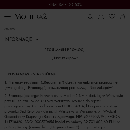
FINAL SALE DO -50%
Toggle
navigation
moliera2
INFORMACJE
REGULAMIN PROMOCJI
„Noc zakupów"
I. POSTANOWIENIA OGÓLNE
1. Niniejszy regulamin („
Regulamin
”) określa warunki akcji promocyjnej
(zwanej dalej „
Promocją
”) prowadzonej pod nazwą
„Noc zakupów”
.
2. Promocja jest organizowana przez Moliera2 S.A z siedzibą w Warszawie
przy ul. Krucza 16/22, 00-526 Warszawa, wpisana do rejestru
przedsiębiorców KRS pod numerem 0000354814, której akta rejestrowe
prowadzi Sąd Rejonowy dla m. st. Warszawy w Warszawie, XII Wydział
Gospodarczy Krajowego Rejestru Sądowego, NIP: 5222909794, REGON
141718320, BDO: 000570655 kapitał zakładowy 39 701 603,60 PLN w
pełni opłacony (zwaną dalej „
Organizatorem
”). Organizator jest