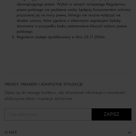
obowiązującego prawa. Wybór w ramach niniejszego Regulaminu
prawa polskiego nie pozbawia osoby będącej Konsumentem ochrony
przyznanej jej na mocy prawa, którego nie można wyłączyć na
drodze umowy, które zgodnie z właściwymi regulacjami byłoby
stosowane w przypadku braku zastosowania klauzuli wyboru prawa
polskiego.
Regulamin zostaje opublikowany w dniu 25.11.2024r.
TRENDY, PREMIERY I KOMPLETNE STYLIZACJE
Zapisz się do naszego biuletynu, aby otrzymywać informacje o nowościach,
ekskluzywne oferty i inspiracje stylistyczne.
ZAPISZ
Twój adres e-mail
O NAS