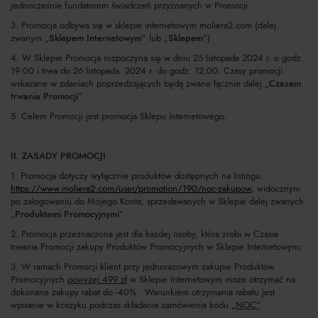
jednocześnie fundatorem świadczeń przyznanych w Promocji.
3. Promocja odbywa się w sklepie internetowym moliera2.com (dalej
zwanym „
Sklepem Internetowym”
lub „
Sklepem
”)
4. W Sklepie Promocja rozpoczyna się w dniu 25 listopada 2024 r. o godz.
19:00 i trwa do 26 listopada 2024 r. do godz. 12:00. Czasy promocji
wskazane w zdaniach poprzedzających będą zwane łącznie dalej „
Czasem
trwania Promocji
”.
5. Celem Promocji jest promocja Sklepu Internetowego.
II. ZASADY PROMOCJI
1. Promocja dotyczy wyłącznie produktów dostępnych na listingu
https://www.moliera2.com/user/promotion/190/noc-zakupow
, widocznym
po zalogowaniu do Mojego Konta; sprzedawanych w Sklepie dalej zwanych
„
Produktami Promocyjnymi
”.
2. Promocja przeznaczona jest dla każdej osoby, która zrobi w Czasie
trwania Promocji zakupy Produktów Promocyjnych w Sklepie Internetowym;
3. W ramach Promocji klient przy jednorazowym zakupie Produktów
Promocyjnych
powyżej 499 zł
w Sklepie Internetowym może otrzymać na
dokonane zakupy rabat do -40%. Warunkiem otrzymania rabatu jest
wpisanie w koszyku podczas składania zamówienia kodu
„NOC”
.