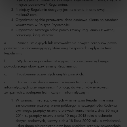
miejsce postanowień Regulaminu.
Niniejszy Regulamin dostępny jest na stronie internetowej
moliera2.com.
Organizator będzie przetwarzał dane osobowe Klienta na zasadach
wskazanych w Polityce Prywatności.
Organizator zastrzega sobie prawo zmiany Regulaminu z ważnej
przyczyny, którą stanowi:
a. Zmiana istniejących lub wprowadzenie nowych przepisów prawa
powszechnie obowiązującego, które mają bezpośredni wpływ na treść
Regulaminu.
b. Wydanie decyzji administracyjnej lub orzeczenia sądowego
powodującego obowiązek zmiany Regulaminu.
c. Prostowanie oczywistych omyłek pisarskich.
d. Konieczność dostosowania rozwiązań technicznych i
informatycznych przy organizacji Promocji, do warunków rynkowych
związanych z postępem technicznym i informatycznym;
W sprawach nieuregulowanych w niniejszym Regulaminie mają
zastosowanie przepisy prawa polskiego, w szczególności Kodeksu
cywilnego, przepisy ustawy o prawach konsumenta z dnia 30 maja
2014 r., przepisy ustawy z dnia 10 maja 2018 roku o ochronie
danych osobowych, ustawy z dnia 18 lipca 2002 roku o świadczeniu
usług drogą elektroniczną oraz inne właściwe przepisy powszechnie