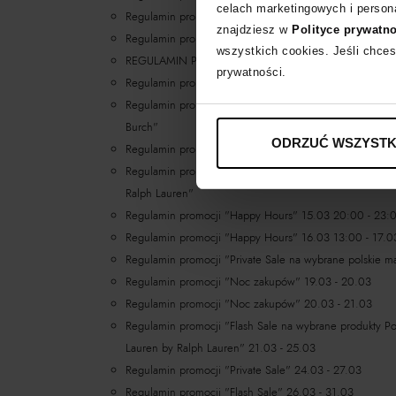
celach marketingowych i persona
Regulamin promocji "Women's Day"
znajdziesz w
Polityce prywatn
Regulamin promocji "Women's Day -15% z kodem W
wszystkich cookies. Jeśli chces
REGULAMIN PROMOCJI „Dolce & Gabbana - promocja 
prywatności.
Regulamin promocji Noc zakupów na wybrane kosmetyki 
Regulamin promocji "Private Sale na produkty Dolce & 
Burch"
ODRZUĆ WSZYSTK
Regulamin promocji "Private Sale na buty i torby"
Regulamin promocji "Noc zakupów na produkty Polo Ral
Ralph Lauren"
Regulamin promocji "Happy Hours" 15.03 20:00 - 23:
Regulamin promocji "Happy Hours" 16.03 13:00 - 17.0
Regulamin promocji "Private Sale na wybrane polskie ma
Regulamin promocji "Noc zakupów" 19.03 - 20.03
Regulamin promocji "Noc zakupów" 20.03 - 21.03
Regulamin promocji "Flash Sale na wybrane produkty Po
Lauren by Ralph Lauren" 21.03 - 25.03
Regulamin promocji "Private Sale" 24.03 - 27.03
Regulamin promocji "Flash Sale" 26.03 - 31.03