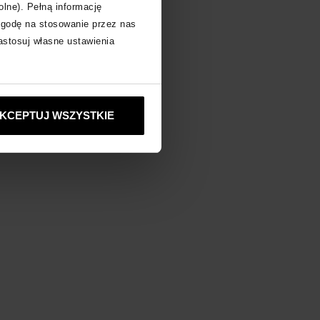
olne). Pełną informację
zgodę na stosowanie przez nas
zastosuj własne ustawienia
KCEPTUJ WSZYSTKIE