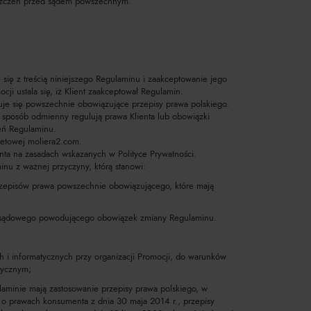
oszczeń przed sądem powszechnym.
 się z treścią niniejszego Regulaminu i zaakceptowanie jego
ocji ustala się, iż Klient zaakceptował Regulamin.
e się powszechnie obowiązujące przepisy prawa polskiego.
 sposób odmienny regulują prawa Klienta lub obowiązki
ień Regulaminu.
rnetowej moliera2.com.
nta na zasadach wskazanych w Polityce Prywatności.
nu z ważnej przyczyny, którą stanowi:
pisów prawa powszechnie obowiązującego, które mają
 sądowego powodującego obowiązek zmiany Regulaminu.
 informatycznych przy organizacji Promocji, do warunków
tycznym;
minie mają zastosowanie przepisy prawa polskiego, w
 o prawach konsumenta z dnia 30 maja 2014 r., przepisy