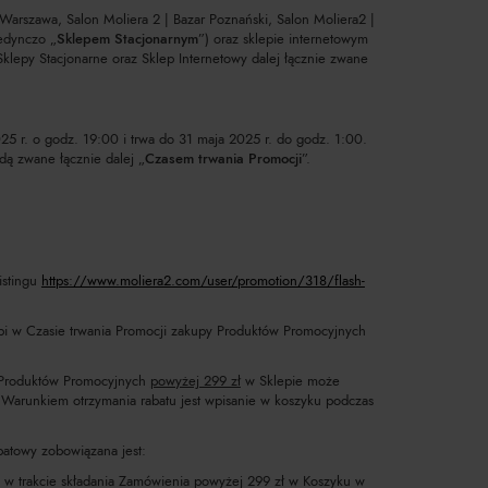
Warszawa, Salon Moliera 2 | Bazar Poznański, Salon Moliera2 |
edynczo „
Sklepem Stacjonarnym
”) oraz sklepie internetowym
 Sklepy Stacjonarne oraz Sklep Internetowy dalej łącznie zwane
5 r. o godz. 19:00 i trwa do 31 maja 2025 r. do godz. 1:00.
ą zwane łącznie dalej „
Czasem trwania Promocji
”.
istingu
https://www.moliera2.com/user/promotion/318/flash-
robi w Czasie trwania Promocji zakupy Produktów Promocyjnych
 Produktów Promocyjnych
powyżej 299 zł
w Sklepie może
Warunkiem otrzymania rabatu jest wpisanie w koszyku podczas
batowy zobowiązana jest:
w trakcie składania Zamówienia powyżej 299 zł w Koszyku w