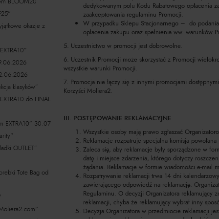
dem BLOOM20
dedykowanym polu Kodu Rabatowego opłacenia za
F25"
zaakceptowania regulaminu Promocji.
W przypadku Sklepu Stacjonarnego – do podania
jątkowe okazje z
opłacenia zakupu oraz spełnienia ww. warunków P
5. Uczestnictwo w promocji jest dobrowolne.
EXTRA10”
6. Uczestnik Promocji może skorzystać z Promocji wielokr
9.06.2026
wszystkie warunki Promocji.
2.06.2026
7. Promocja nie łączy się z innymi promocjami dostępnym
cja klasyków”
Korzyści Moliera2.
XTRA10 do FINAL
III. POSTĘPOWANIE REKLAMACYJNE
m EXTRA10” 30.07
Wszystkie osoby mają prawo zgłaszać Organizatoro
rity"
Reklamacje rozpatruje specjalna komisja powołana 
kładki OUTLET”
Zaleca się, aby reklamacje były sporządzone w for
datę i miejsce zdarzenia, którego dotyczy roszczen
żądania. Reklamacje w formie wiadomości e-mail m
ebki Tote Bag od
Rozpatrywanie reklamacji trwa 14 dni kalendarzowy
zawierającego odpowiedź na reklamację. Organizat
Regulaminu. O decyzji Organizatora reklamujący 
ł"
reklamacji, chyba że reklamujący wybrał inny spos
Moliera2.com"
Decyzja Organizatora w przedmiocie reklamacji jes