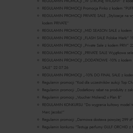
REGULAMIN PROMOCJI „W STRONĘ WIOSNY” z ko
REGULAMIN PROMOCJI Promocja Pinko z kodem "PUF
REGULAMIN PROMOCJI PRIVATE SALE „Stylizacje na wy
kodem PRIVATE”
REGULAMIN PROMOCJI „MID SEASON SALE z kodem 
REGULAMIN PROMOCJI „FLASH SALE Polskie Marki" 1
REGULAMIN PROMOCJI „Private Sale z kodem PRIV” 2
REGULAMIN PROMOCJI „PRIVATE SALE Wyjątkowa selek
REGULAMIN PROMOCJI „DODATKOWE -10% z kodem E
SALE” 22.07.26
REGULAMIN PROMOCJI „-10% DO FINAL SALE z kode
Regulamin promocji "Kod dla uczestników aukcji Top Cha
Regulamin promocji „Dodatkowy rabat na produkty z za
Regulamin promocji „Voucher Moliera2 x Plan B”
REGULAMIN KONKURSU “Do wygrania kultowy model tor
Marc Jacobs!"
Regulamin promocji „Darmowa dostawa powyżej 299 z
Regulamin konkursu "Testuję perfumy ​GULF ORCHID z 