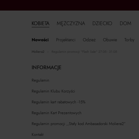
KOBIETA
MĘŻCZYZNA
DZIECKO
DOM
Nowości
Projektanci
Odzież
Obuwie
Torby
moliera2
Regulamin promocji "Flash Sale" 27.05 - 31.05
INFORMACJE
Regulamin
Regulamin Klubu Korzyści
Regulamin kart rabatowych -15%
Regulamin Kart Prezentowych
Regulamin promocji ,,Stały kod Ambasadorski Moliera2”
Kontakt