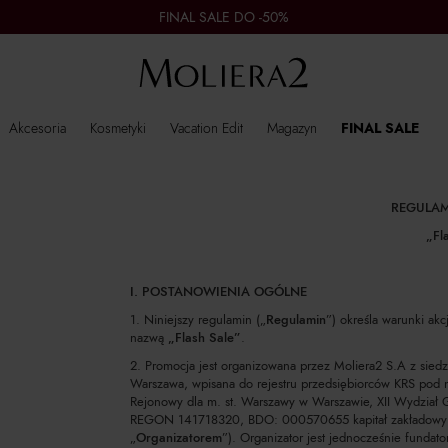
FINAL SALE DO -50%
Akcesoria
Kosmetyki
Vacation Edit
Magazyn
FINAL SALE
REGULAM
„Fl
I. POSTANOWIENIA OGÓLNE
1. Niniejszy regulamin („
Regulamin
”) określa warunki akc
nazwą
„Flash Sale”
.
2. Promocja jest organizowana przez Moliera2 S.A z siedz
Warszawa, wpisana do rejestru przedsiębiorców KRS pod
Rejonowy dla m. st. Warszawy w Warszawie, XII Wydział
REGON 141718320, BDO: 000570655 kapitał zakładowy 3
„
Organizatorem
”). Organizator jest jednocześnie funda