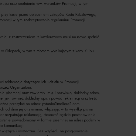
kupu oraz spełnienie ww. warunków Promocji, w tym
 przy kasie przed opłaceniem zakupów Kodu Rabatowego,
romocji w tym zaakceptowania regulaminu Promocji
otnie, z zastrzeżeniem iż każdorazowo musi na nowo spełnić
i w Sklepach, w tym z rabatem wynikającym z karty Klubu
wi reklamacje dotyczące ich udziału w Promocji.
przez Organizatora.
mie pisemnej oraz zawierały imię i nazwisko, dokładny adres,
ie, jak również dokładny opis i powód reklamacji oraz treść
ożna przesyłać na adres:
pytanie@moliera2.com
.
ch od dnia jej otrzymania, włączając w to wysyłkę pisma
or rozpatrując reklamację, stosować będzie postanowienia
zostanie powiadomiony w formie pisemnej na adres podany w
ób komunikacji.
t wiążąca i ostateczna. Bez względu na postępowanie