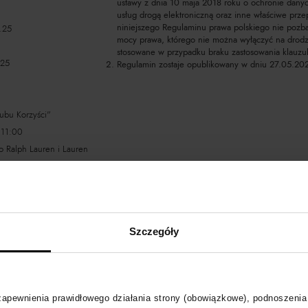
ustawy z dnia 10 maja 2018 roku o ochronie dany
usług drogą elektroniczną oraz inne właściwe pr
niniejszego Regulaminu prawa polskiego nie pozb
.25
mocy prawa, którego nie można wyłączyć na drodz
stosowane w przypadku braku zastosowania klauzul
.25
Regulamin zostaje opublikowany w dniu 27.05.202
bu Korzyści"
 11:00
o Ralph Lauren i Lauren
Korzyści" 25.02 - 26.02
Szczegóły
Klubu Korzyści"
 zapewnienia prawidłowego działania strony (obowiązkowe), podnoszenia