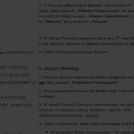
3. 3. Promocja odbywa się w Salonach: Salon Moliera 2 | 
Sopot, (dalej zwanych „
Sklepami Stacjonarnymi
” lub poj
moliera2.com (dalej zwanym „
Sklepem Internetowym
”).
są ”
Sklepami
” lub pojedynczo „
Sklepem
”.
4. W Sklepie Promocja rozpoczyna się w dniu 27 maja 202
Czasy promocji wskazane w zdaniach poprzedzających będ
5. Celem Promocji jest promocja Sklepów.
odem WALENTYNKI14”
02” 19.02.2026
II. ZASADY PROMOCJI
G10” 26.02.2026
1. Promocja dotyczy wyłącznie produktów dostępnych na l
kodem DZIENKOBIET15
sale
dalej zwanych „
Produktami Promocyjnymi
”.
2. Promocja przeznaczona jest dla każdej osoby, która z
w sklepie;
ch 6-9.03.2026
3. W ramach Promocji klient przy jednorazowym zakupie
 „Private Sale z
otrzymać na dokonane zakupy dodatkowy rabat do -30%. 
składania zamówienia kodu
„FLASH”
.
4. Celem uzyskania ww. rabatu osoba posiadająca Kod Ra
W przypadku Sklepu Internetowego – do wpisania 