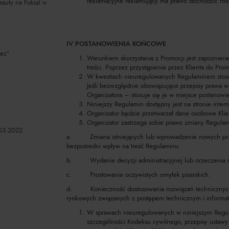
reklamacyjne reklamujący ma prawo dochodzić r
eauty na Foksal w
IV POSTANOWIENIA KOŃCOWE
tes"
Warunkiem skorzystania z Promocji jest zapoznanie
treści. Poprzez przystąpienie przez Klienta do Prom
W kwestiach nieuregulowanych Regulaminem stosuj
Jeśli bezwzględnie obowiązujące przepisy prawa w
Organizatora – stosuje się je w miejsce postanow
Niniejszy Regulamin dostępny jest na stronie inte
Organizator będzie przetwarzał dane osobowe Klie
Organizator zastrzega sobie prawo zmiany Regulami
03.2022
a. Zmiana istniejących lub wprowadzenie nowych prze
bezpośredni wpływ na treść Regulaminu.
b. Wydanie decyzji administracyjnej lub orzeczenia
c. Prostowanie oczywistych omyłek pisarskich.
d. Konieczność dostosowania rozwiązań technicznych i
rynkowych związanych z postępem technicznym i informa
W sprawach nieuregulowanych w niniejszym Regula
szczególności Kodeksu cywilnego, przepisy ustawy