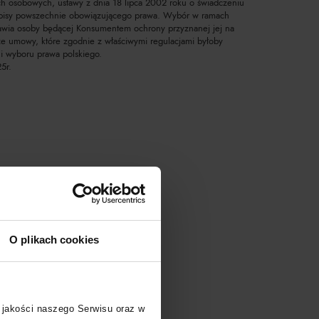
ch osobowych, ustawy z dnia 18 lipca 2002 roku o świadczeniu
zepisy powszechnie obowiązującego prawa. Wybór w ramach
awia osoby będącej Konsumentem ochrony przyznanej jej na
e umowy, które zgodnie z właściwymi regulacjami byłoby
i wyboru prawa polskiego.
5r.
O plikach cookies
 jakości naszego Serwisu oraz w