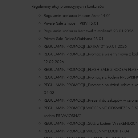
Regulaminy akcji promocyjnych i konkursów
Regulamin konkursu Maison Asrar 14.01
Private Sale z kodem PRIV 15.01
Regulamin konkursu Karnawał z Moliera2 23.01.2026
Private Sale Dolce&Gabbana 23.01
REGULAMIN PROMOCJI „EXTRA10” 30.01.2026
REGULAMIN PROMOCJI „Promocja walentynkowa z k
12.02.2026
REGULAMIN PROMOCJI „FLASH SALE Z KODEM FLASH
REGULAMIN PROMOCJI „Promocja z kodem PRESPRIN
REGULAMIN PROMOCJI „Promocja na dzień kobiet z 
04.03
REGULAMIN PROMOCJI „Prezent do zakupów w salona
REGULAMIN PROMOCJI WIOSENNE ODŚWIEŻENIE SZAFY
kodem PRIVWIOSNA”
REGULAMIN PROMOCJI „20% z kodem WEEKEND20”
REGULAMIN PROMOCJI WIOSENNY LOOK 17.04