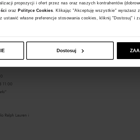
lizacji propozycji i ofert przez nas oraz naszych kontrahentów (dobrow
ości
oraz
Polityce Cookies
. Klikając "Akceptuję wszystkie" wyrażasz 
OMEN"
z ustawić własne preferencje stosowania cookies, kliknij "Dostosuj" i 
na nowości”
i akcesoria
Gabbana oraz Tory
IE
Dostosuj
ZAA
ph Lauren i Lauren by
00
3 11:00
rki"
lo Ralph Lauren i