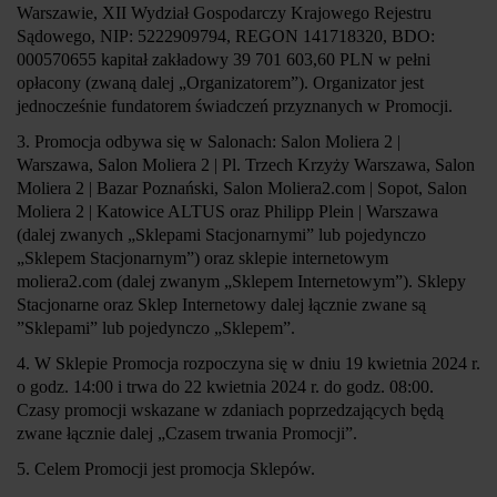
Warszawie, XII Wydział Gospodarczy Krajowego Rejestru
Sądowego, NIP: 5222909794, REGON 141718320, BDO:
000570655 kapitał zakładowy 39 701 603,60 PLN w pełni
opłacony (zwaną dalej „
Organizatorem
”). Organizator jest
jednocześnie fundatorem świadczeń przyznanych w Promocji.
3. Promocja odbywa się w Salonach: Salon Moliera 2 |
Warszawa, Salon Moliera 2 | Pl. Trzech Krzyży Warszawa, Salon
Moliera 2 | Bazar Poznański, Salon Moliera2.com | Sopot, Salon
Moliera 2 | Katowice ALTUS oraz Philipp Plein | Warszawa
(dalej zwanych „
Sklepami Stacjonarnymi
” lub pojedynczo
„
Sklepem Stacjonarnym
”) oraz sklepie internetowym
moliera2.com (dalej zwanym „
Sklepem Internetowym
”). Sklepy
Stacjonarne oraz Sklep Internetowy dalej łącznie zwane są
”
Sklepami
” lub pojedynczo „
Sklepem
”.
4. W Sklepie Promocja rozpoczyna się w dniu 19 kwietnia 2024 r.
o godz. 14:00 i trwa do 22 kwietnia 2024 r. do godz. 08:00.
Czasy promocji wskazane w zdaniach poprzedzających będą
zwane łącznie dalej „
Czasem trwania Promocji
”.
5. Celem Promocji jest promocja Sklepów.