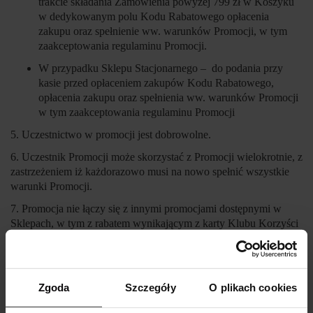
trakcie składania Zamówienia powyżej 799 zł w Koszyku
w dedykowanym polu Kodu Rabatowego opłacenia
zakupu oraz spełnienie ww. warunków Promocji, w tym
zaakceptowania regulaminu Promocji.
W przypadku Sklepu Stacjonarnego – do podania przy
kasie przed opłaceniem zakupów Kodu Rabatowego,
opłacenia zakupu oraz spełnienia ww. warunków Promocji
w tym zaakceptowania regulaminu Promocji
5. Uczestnictwo w promocji jest dobrowolne.
6. Uczestnik Promocji może skorzystać z Promocji wielokrotnie, z
zastrzeżeniem iż każdorazowo musi na nowo spełnić wszystkie
warunki Promocji.
7. Promocja nie łączy się z innymi promocjami dostępnymi w
Sklepach, w tym z rabatem wynikającym z karty Klubu Korzyści
Moliera2.
III. POSTĘPOWANIE REKLAMACYJNE
Zgoda
Szczegóły
O plikach cookies
Wszystkie osoby mają prawo zgłaszać Organizatorowi