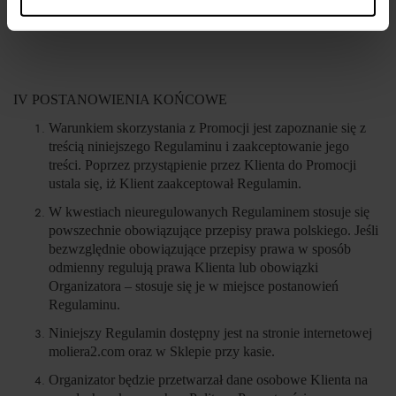
reklamacyjne reklamujący ma prawo dochodzić roszczeń
przed sądem powszechnym.
IV POSTANOWIENIA KOŃCOWE
Warunkiem skorzystania z Promocji jest zapoznanie się z
treścią niniejszego Regulaminu i zaakceptowanie jego
treści. Poprzez przystąpienie przez Klienta do Promocji
ustala się, iż Klient zaakceptował Regulamin.
W kwestiach nieuregulowanych Regulaminem stosuje się
powszechnie obowiązujące przepisy prawa polskiego. Jeśli
bezwzględnie obowiązujące przepisy prawa w sposób
odmienny regulują prawa Klienta lub obowiązki
Organizatora – stosuje się je w miejsce postanowień
Regulaminu.
Niniejszy Regulamin dostępny jest na stronie internetowej
moliera2.com oraz w Sklepie przy kasie.
Organizator będzie przetwarzał dane osobowe Klienta na