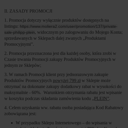
II. ZASADY PROMOCJI
1. Promocja dotyczy wyłącznie produktów dostępnych na
listingu:
https://www.moliera2.com/user/promotion/137/private-
, widocznym po zalogowaniu do Mojego Konta;
sale-philipp-plein
sprzedawanych w Sklepach dalej zwanych „
Produktami
Promocyjnymi
”.
2. Promocja przeznaczona jest dla każdej osoby, która zrobi w
Czasie trwania Promocji zakupy Produktów Promocyjnych w
jednym ze Sklepów;
3. W ramach Promocji klient przy jednorazowym zakupie
Produktów Promocyjnych
powyżej 799 zł
w Sklepie może
otrzymać na dokonane zakupy dodatkowy rabat w wysokości do
maksymalnie - 60%. Warunkiem otrzymania rabatu jest wpisanie
w koszyku podczas składania zamówienia kodu
„PLEIN”
.
4. Celem uzyskania ww. rabatu osoba posiadająca Kod Rabatowy
zobowiązana jest:
W przypadku Sklepu Internetowego – do wpisania w