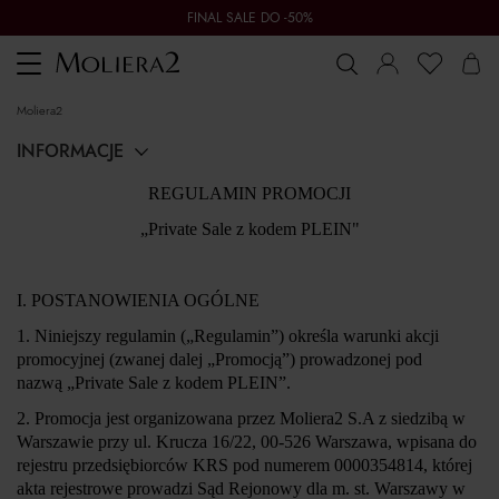
FINAL SALE DO -50%
Toggle
navigation
moliera2
INFORMACJE
REGULAMIN PROMOCJI
„Private Sale z kodem PLEIN"
I. POSTANOWIENIA OGÓLNE
1. Niniejszy regulamin („
Regulamin
”) określa warunki akcji
promocyjnej (zwanej dalej „
Promocją
”) prowadzonej pod
nazwą
„Private Sale z kodem PLEIN”
.
2. Promocja jest organizowana przez Moliera2 S.A z siedzibą w
Warszawie przy ul. Krucza 16/22, 00-526 Warszawa, wpisana do
rejestru przedsiębiorców KRS pod numerem 0000354814, której
akta rejestrowe prowadzi Sąd Rejonowy dla m. st. Warszawy w