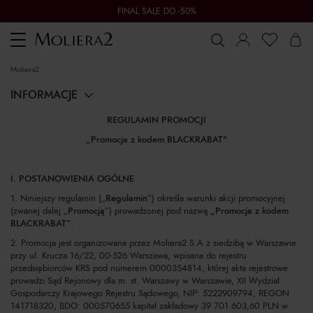
FINAL SALE DO -50%
Toggle
navigation
moliera2
INFORMACJE
REGULAMIN PROMOCJI
„Promocja z kodem BLACKRABAT"
I. POSTANOWIENIA OGÓLNE
1. Niniejszy regulamin („
Regulamin
”) określa warunki akcji promocyjnej
(zwanej dalej „
Promocją
”) prowadzonej pod nazwą
„Promocja z kodem
BLACKRABAT”
.
2. Promocja jest organizowana przez Moliera2 S.A z siedzibą w Warszawie
przy ul. Krucza 16/22, 00-526 Warszawa, wpisana do rejestru
przedsiębiorców KRS pod numerem 0000354814, której akta rejestrowe
prowadzi Sąd Rejonowy dla m. st. Warszawy w Warszawie, XII Wydział
Gospodarczy Krajowego Rejestru Sądowego, NIP: 5222909794, REGON
141718320, BDO: 000570655 kapitał zakładowy 39 701 603,60 PLN w