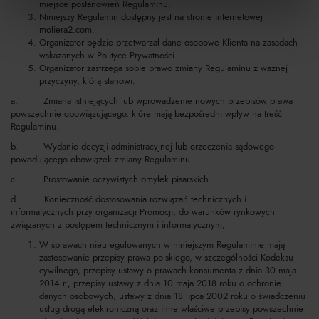
miejsce postanowień Regulaminu.
Niniejszy Regulamin dostępny jest na stronie internetowej
moliera2.com.
Organizator będzie przetwarzał dane osobowe Klienta na zasadach
wskazanych w Polityce Prywatności.
Organizator zastrzega sobie prawo zmiany Regulaminu z ważnej
przyczyny, którą stanowi:
a. Zmiana istniejących lub wprowadzenie nowych przepisów prawa
powszechnie obowiązującego, które mają bezpośredni wpływ na treść
Regulaminu.
b. Wydanie decyzji administracyjnej lub orzeczenia sądowego
powodującego obowiązek zmiany Regulaminu.
c. Prostowanie oczywistych omyłek pisarskich.
d. Konieczność dostosowania rozwiązań technicznych i
informatycznych przy organizacji Promocji, do warunków rynkowych
związanych z postępem technicznym i informatycznym;
W sprawach nieuregulowanych w niniejszym Regulaminie mają
zastosowanie przepisy prawa polskiego, w szczególności Kodeksu
cywilnego, przepisy ustawy o prawach konsumenta z dnia 30 maja
2014 r., przepisy ustawy z dnia 10 maja 2018 roku o ochronie
danych osobowych, ustawy z dnia 18 lipca 2002 roku o świadczeniu
usług drogą elektroniczną oraz inne właściwe przepisy powszechnie