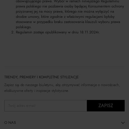
obowiązującego prawa. Wybór w ramach niniejszego Regulaminu
prawa polskiego nie pozbawia osoby będącej Konsumentem ochrony
przyznanej jej na mocy prawa, którego nie można wyłączyć na
drodze umowy, które zgodnie z właściwymi regulacjami byłoby
stosowane w przypadku braku zastosowania klauzuli wyboru prawa
polskiego.
Regulamin zostaje opublikowany w dniu 18.11.2024r.
TRENDY, PREMIERY I KOMPLETNE STYLIZACJE
Zapisz się do naszego biuletynu, aby otrzymywać informacje o nowościach,
ekskluzywne oferty i inspiracje stylistyczne.
ZAPISZ
Twój adres e-mail
O NAS