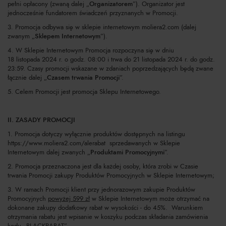
pełni opłacony (zwaną dalej „
Organizatorem
”). Organizator jest
jednocześnie fundatorem świadczeń przyznanych w Promocji.
3. Promocja odbywa się w sklepie internetowym moliera2.com (dalej
zwanym „
Sklepem Internetowym
”).
4. W Sklepie Internetowym Promocja rozpoczyna się w dniu
18 listopada 2024 r. o godz. 08:00 i trwa do 21 listopada 2024 r. do godz.
23:59. Czasy promocji wskazane w zdaniach poprzedzających będą zwane
łącznie dalej „
Czasem trwania Promocji
”.
5. Celem Promocji jest promocja Sklepu Internetowego.
II. ZASADY PROMOCJI
1. Promocja dotyczy wyłącznie produktów dostępnych na listingu
https://www.moliera2.com/alerabat sprzedawanych w Sklepie
Internetowym dalej zwanych „
Produktami Promocyjnymi
”.
2. Promocja przeznaczona jest dla każdej osoby, która zrobi w Czasie
trwania Promocji zakupy Produktów Promocyjnych w Sklepie Internetowym;
3. W ramach Promocji klient przy jednorazowym zakupie Produktów
Promocyjnych
powyżej 599 zł
w Sklepie Internetowym może otrzymać na
dokonane zakupy dodatkowy rabat w wysokości - do 45%. Warunkiem
otrzymania rabatu jest wpisanie w koszyku podczas składania zamówienia
kodu
„BLACKRABAT”
.