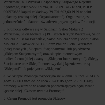
Warszawie, XII Wydział Gospodarczy Krajowego Rejestru
Sądowego, NIP: 5222909794, REGON 141718320, BDO:
000570655 kapitał zakładowy 39 701 603,60 PLN w pełni
opłacony (zwaną dalej „
Organizatorem
”). Organizator jest
jednocześnie fundatorem świadczeń przyznanych w Promocji.
3. Promocja odbywa się w Salonach: Salon Moliera 2 |
Warszawa, Salon Moliera 2 | Pl. Trzech Krzyży Warszawa, Salon
Moliera 2 | Bazar Poznański, Salon Moliera2.com | Sopot, Salon
Moliera 2 | Katowice ALTUS oraz Philipp Plein | Warszawa
(dalej zwanych „
Sklepami Stacjonarnymi
” lub pojedynczo
„
Sklepem Stacjonarnym
”) oraz sklepie internetowym
moliera2.com (dalej zwanym „
Sklepem Internetowym
”). Sklepy
Stacjonarne oraz Sklep Internetowy dalej łącznie zwane są
”
Sklepami
” lub pojedynczo „
Sklepem
”.
4. W Sklepie Promocja rozpoczyna się w dniu 18 lipca 2024 r. o
godz. 12:00 i trwa do 22 lipca 2024 r. do godz. 23:59. Czasy
promocji wskazane w zdaniach poprzedzających będą zwane
łącznie dalej „
Czasem trwania Promocji
”.
5. Celem Promocji jest promocja Sklepów.