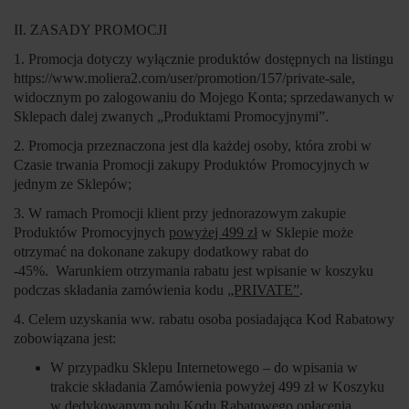
II. ZASADY PROMOCJI
1. Promocja dotyczy wyłącznie produktów dostępnych na listingu
https://www.moliera2.com/user/promotion/157/private-sale,
widocznym po zalogowaniu do Mojego Konta; sprzedawanych w
Sklepach dalej zwanych „
Produktami Promocyjnymi
”.
2. Promocja przeznaczona jest dla każdej osoby, która zrobi w
Czasie trwania Promocji zakupy Produktów Promocyjnych w
jednym ze Sklepów;
3. W ramach Promocji klient przy jednorazowym zakupie
Produktów Promocyjnych
powyżej 499 zł
w Sklepie może
otrzymać na dokonane zakupy dodatkowy rabat do
-45%. Warunkiem otrzymania rabatu jest wpisanie w koszyku
podczas składania zamówienia kodu
„PRIVATE”
.
4. Celem uzyskania ww. rabatu osoba posiadająca Kod Rabatowy
zobowiązana jest:
W przypadku Sklepu Internetowego – do wpisania w
trakcie składania Zamówienia powyżej 499 zł w Koszyku
w dedykowanym polu Kodu Rabatowego opłacenia