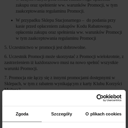
zakupu oraz spełnienie ww. warunków Promocji, w tym
zaakceptowania regulaminu Promocji.
W przypadku Sklepu Stacjonarnego – do podania przy
kasie przed opłaceniem zakupów Kodu Rabatowego,
opłacenia zakupu oraz spełnienia ww. warunków Promocji
w tym zaakceptowania regulaminu Promocji
5. Uczestnictwo w promocji jest dobrowolne.
6. Uczestnik Promocji może skorzystać z Promocji wielokrotnie, z
zastrzeżeniem iż każdorazowo musi na nowo spełnić wszystkie
warunki Promocji.
7. Promocja nie łączy się z innymi promocjami dostępnymi w
Sklepach, w tym z rabatem wynikającym z karty Klubu Korzyści
Moliera2.
III. POSTĘPOWANIE REKLAMACYJNE
Zgoda
Szczegóły
O plikach cookies
Wszystkie osoby mają prawo zgłaszać Organizatorowi
reklamacje dotyczące ich udziału w Promocji.