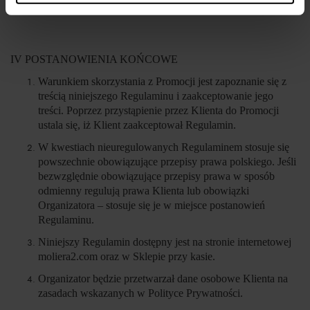
IV POSTANOWIENIA KOŃCOWE
Warunkiem skorzystania z Promocji jest zapoznanie się z
treścią niniejszego Regulaminu i zaakceptowanie jego
treści. Poprzez przystąpienie przez Klienta do Promocji
ustala się, iż Klient zaakceptował Regulamin.
W kwestiach nieuregulowanych Regulaminem stosuje się
powszechnie obowiązujące przepisy prawa polskiego. Jeśli
bezwzględnie obowiązujące przepisy prawa w sposób
odmienny regulują prawa Klienta lub obowiązki
Organizatora – stosuje się je w miejsce postanowień
Regulaminu.
Niniejszy Regulamin dostępny jest na stronie internetowej
moliera2.com oraz w Sklepie przy kasie.
Organizator będzie przetwarzał dane osobowe Klienta na
zasadach wskazanych w Polityce Prywatności.