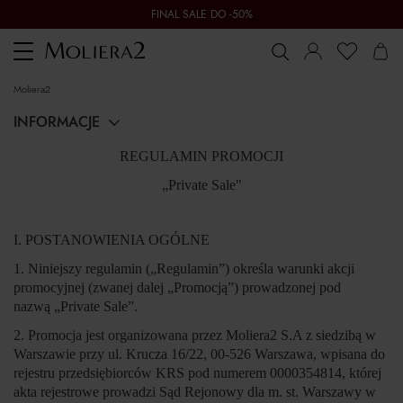
FINAL SALE DO -50%
Toggle
navigation
moliera2
INFORMACJE
REGULAMIN PROMOCJI
„Private Sale"
I. POSTANOWIENIA OGÓLNE
1. Niniejszy regulamin („
Regulamin
”) określa warunki akcji
promocyjnej (zwanej dalej „
Promocją
”) prowadzonej pod
nazwą
„Private Sale”
.
2. Promocja jest organizowana przez Moliera2 S.A z siedzibą w
Warszawie przy ul. Krucza 16/22, 00-526 Warszawa, wpisana do
rejestru przedsiębiorców KRS pod numerem 0000354814, której
akta rejestrowe prowadzi Sąd Rejonowy dla m. st. Warszawy w