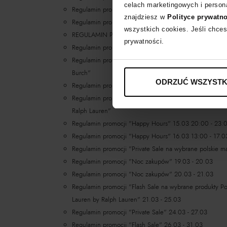
celach marketingowych i persona
Regulamin promocji "Women's Day"
znajdziesz w
Polityce prywatn
Regulamin promocji "Women's Day -15% z kodem W
wszystkich cookies. Jeśli chces
REGULAMIN PROMOCJI „Dolce & Gabbana - promocja 
prywatności.
Regulamin promocji Noc zakupów na wybrane kosmetyki 
Regulamin promocji "Private Sale na produkty Dolce & 
Burch"
ODRZUĆ WSZYSTK
Regulamin promocji "Private Sale na buty i torby"
Regulamin promocji "Noc zakupów na produkty Polo Ral
Ralph Lauren"
Regulamin promocji "Happy Hours" 15.03 20:00 - 23:
Regulamin promocji "Happy Hours" 16.03 13:00 - 17.0
Regulamin promocji "Private Sale na wybrane polskie ma
Regulamin promocji "Noc zakupów" 19.03 - 20.03
Regulamin promocji "Noc zakupów" 20.03 - 21.03
Regulamin promocji "Flash Sale na wybrane produkty Po
Lauren by Ralph Lauren" 21.03 - 25.03
Regulamin promocji "Private Sale" 24.03 - 27.03
Regulamin promocji "Flash Sale" 26.03 - 31.03