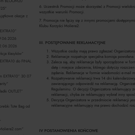
dem BLOOM20
6. Uczestnik Promocji może skorzystać z Promocji wielokr
F25"
wszystkie warunki Promocji.
jątkowe okazje z
7. Promocja nie łączy się z innymi promocjami dostępnym
Klubu Korzyści Moliera2.
EXTRA10”
9.06.2026
III. POSTĘPOWANIE REKLAMACYJNE
2.06.2026
Wszystkie osoby mają prawo zgłaszać Organizatoro
cja klasyków”
Reklamacje rozpatruje specjalna komisja powołana 
XTRA10 do FINAL
Zaleca się, aby reklamacje były sporządzone w for
datę i miejsce zdarzenia, którego dotyczy roszczen
żądania. Reklamacje w formie wiadomości e-mail m
m EXTRA10” 30.07
Rozpatrywanie reklamacji trwa 14 dni kalendarzowy
rity"
zawierającego odpowiedź na reklamację. Organizat
Regulaminu. O decyzji Organizatora reklamujący 
kładki OUTLET”
reklamacji, chyba że reklamujący wybrał inny spos
Decyzja Organizatora w przedmiocie reklamacji jes
reklamacyjne reklamujący ma prawo dochodzić r
ebki Tote Bag od
ł"
Moliera2.com"
IV POSTANOWIENIA KOŃCOWE