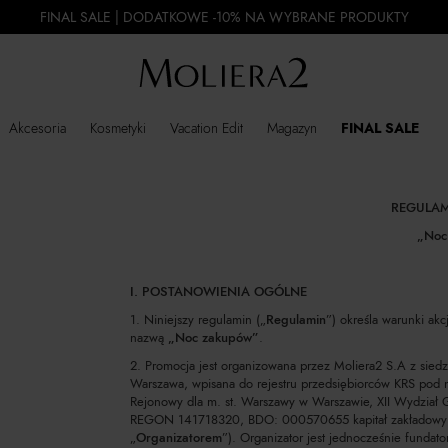
FINAL SALE | DODATKOWE -10% NA WYBRANE PRODUKTY
Akcesoria
Kosmetyki
Vacation Edit
Magazyn
FINAL SALE
REGULAM
„Noc
I. POSTANOWIENIA OGÓLNE
1. Niniejszy regulamin („
Regulamin
”) określa warunki akc
nazwą
„Noc zakupów”
.
2. Promocja jest organizowana przez Moliera2 S.A z siedz
Warszawa, wpisana do rejestru przedsiębiorców KRS pod
Rejonowy dla m. st. Warszawy w Warszawie, XII Wydział
REGON 141718320, BDO: 000570655 kapitał zakładowy 3
„
Organizatorem
”). Organizator jest jednocześnie funda