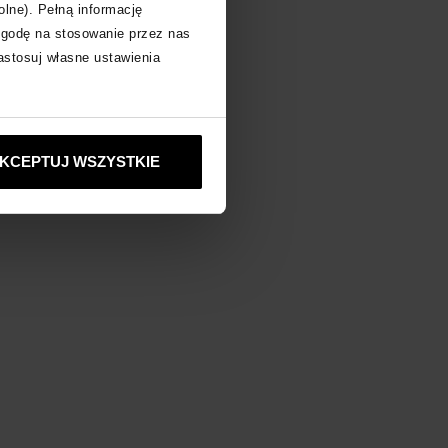
olne). Pełną informację
zgodę na stosowanie przez nas
zastosuj własne ustawienia
KCEPTUJ WSZYSTKIE