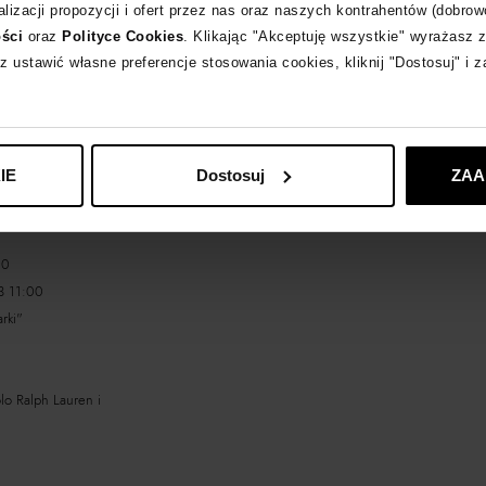
lizacji propozycji i ofert przez nas oraz naszych kontrahentów (dobrow
ości
oraz
Polityce Cookies
. Klikając "Akceptuję wszystkie" wyrażasz 
OMEN"
z ustawić własne preferencje stosowania cookies, kliknij "Dostosuj" i 
na nowości”
i akcesoria
Gabbana oraz Tory
IE
Dostosuj
ZAA
ph Lauren i Lauren by
00
3 11:00
rki"
lo Ralph Lauren i