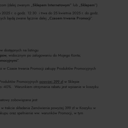
.com (dalej zwanym „
Sklepem Internetowym”
lub „
Sklepem
”)
 2025 r. o godz. 12:30 i trwa do 25 kwietnia 2025 r. do godz.
ych będą zwane łącznie dalej „
Czasem trwania Promocji
”.
w dostępnych na listingu
upow
, widocznym po zalogowaniu do Mojego Konta;
omocyjnymi
”.
robi w Czasie trwania Promocji zakupy Produktów Promocyjnych
 Produktów Promocyjnych
powyżej 399 zł
w Sklepie
o -40%. Warunkiem otrzymania rabatu jest wpisanie w koszyku
batowy zobowiązana jest:
w trakcie składania Zamówienia powyżej 399 zł w Koszyku w
kupu oraz spełnienie ww. warunków Promocji, w tym