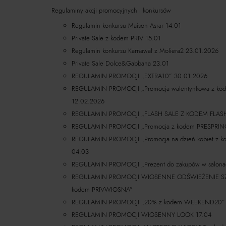
Regulaminy akcji promocyjnych i konkursów
Regulamin konkursu Maison Asrar 14.01
Private Sale z kodem PRIV 15.01
Regulamin konkursu Karnawał z Moliera2 23.01.2026
Private Sale Dolce&Gabbana 23.01
REGULAMIN PROMOCJI „EXTRA10” 30.01.2026
REGULAMIN PROMOCJI „Promocja walentynkowa z k
12.02.2026
REGULAMIN PROMOCJI „FLASH SALE Z KODEM FLASH
REGULAMIN PROMOCJI „Promocja z kodem PRESPRIN
REGULAMIN PROMOCJI „Promocja na dzień kobiet z 
04.03
REGULAMIN PROMOCJI „Prezent do zakupów w salona
REGULAMIN PROMOCJI WIOSENNE ODŚWIEŻENIE SZAFY
kodem PRIVWIOSNA”
REGULAMIN PROMOCJI „20% z kodem WEEKEND20”
REGULAMIN PROMOCJI WIOSENNY LOOK 17.04