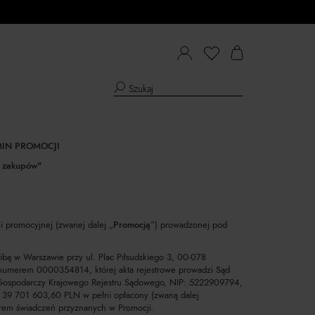
IN PROMOCJI
 zakupów"
ji promocyjnej (zwanej dalej „
Promocją
”) prowadzonej pod
ibą w Warszawie przy ul. Plac Piłsudskiego 3, 00-078
 numerem 0000354814, której akta rejestrowe prowadzi Sąd
 Gospodarczy Krajowego Rejestru Sądowego, NIP: 5222909794,
9 701 603,60 PLN w pełni opłacony (zwaną dalej
torem świadczeń przyznanych w Promocji.