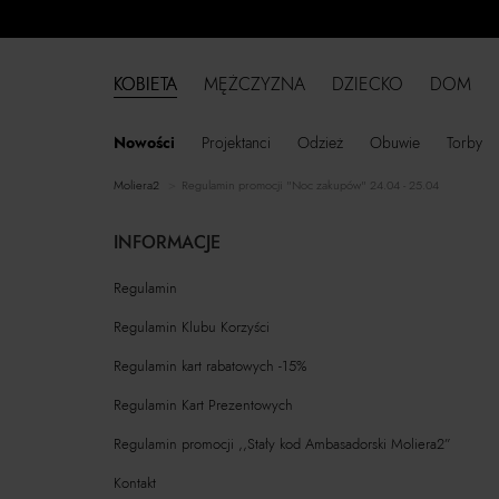
KOBIETA
MĘŻCZYZNA
DZIECKO
DOM
Nowości
Projektanci
Odzież
Obuwie
Torby
moliera2
Regulamin promocji "Noc zakupów" 24.04 - 25.04
INFORMACJE
Regulamin
Regulamin Klubu Korzyści
Regulamin kart rabatowych -15%
Regulamin Kart Prezentowych
Regulamin promocji ,,Stały kod Ambasadorski Moliera2”
Kontakt