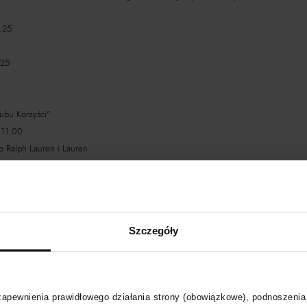
.25
.25
bu Korzyści"
 11:00
o Ralph Lauren i Lauren
Korzyści" 25.02 - 26.02
Szczegóły
Klubu Korzyści"
 zapewnienia prawidłowego działania strony (obowiązkowe), podnoszenia