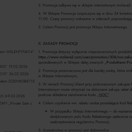
3. Promocja odbywa się w sklepie internetowym moliera2
4. W Sklepie Promocja rozpoczyna się w dniu 24 kwietnia
11:00. Czasy promocji wskazane w zdaniach poprzedzając
5. Celem Promocji jest promocja Sklepu Internetowego.
II. ZASADY PROMOCJI
odem WALENTYNKI14”
1. Promocja dotyczy wyłącznie nieprzecenionych produktó
https://www.moliera2.com/user/promotion/308/noc-zak
sprzedawanych w Sklepie dalej zwanych „
Produktami Pr
02” 19.02.2026
2. Promocja przeznaczona jest dla każdej osoby, która z
G10” 26.02.2026
w Sklepie Internetowym;
kodem DZIENKOBIET15
3. W ramach Promocji klient przy jednorazowym zakupie
Internetowym może otrzymać na dokonane zakupy rabat d
podczas składania zamówienia kodu
„NOC”
.
ch 6-9.03.2026
4. Celem uzyskania ww. rabatu osoba posiadająca Kod Ra
 „Private Sale z
W przypadku Sklepu Internetowego – do wpisania 
dedykowanym polu Kodu Rabatowego opłacenia za
zaakceptowania regulaminu Promocji.
5. Uczestnictwo w promocji jest dobrowolne.