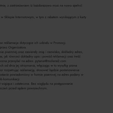
otnie, z zastrzeżeniem iż każdorazowo musi na nowo spełnić
i w Sklepie Internetowym, w tym z rabatem wynikającym z karty
wi reklamacje dotyczące ich udziału w Promocji.
przez Organizatora.
mie pisemnej oraz zawierały imię i nazwisko, dokładny adres,
ie, jak również dokładny opis i powód reklamacji oraz treść
ożna przesyłać na adres:
pytanie@moliera2.com
.
ch od dnia jej otrzymania, włączając w to wysyłkę pisma
or rozpatrując reklamację, stosować będzie postanowienia
zostanie powiadomiony w formie pisemnej na adres podany w
ób komunikacji.
t wiążąca i ostateczna. Bez względu na postępowanie
oszczeń przed sądem powszechnym.