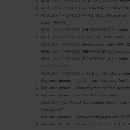
REGULAMIN PROMOCJI „W STRONĘ WIOSNY” z ko
REGULAMIN PROMOCJI Promocja Pinko z kodem "PUF
REGULAMIN PROMOCJI PRIVATE SALE „Stylizacje na wy
kodem PRIVATE”
REGULAMIN PROMOCJI „MID SEASON SALE z kodem 
REGULAMIN PROMOCJI „FLASH SALE Polskie Marki" 1
REGULAMIN PROMOCJI „Private Sale z kodem PRIV” 2
REGULAMIN PROMOCJI „PRIVATE SALE Wyjątkowa selek
REGULAMIN PROMOCJI „DODATKOWE -10% z kodem E
SALE” 22.07.26
REGULAMIN PROMOCJI „-10% DO FINAL SALE z kode
Regulamin promocji "Kod dla uczestników aukcji Top Cha
Regulamin promocji „Dodatkowy rabat na produkty z za
Regulamin promocji „Voucher Moliera2 x Plan B”
REGULAMIN KONKURSU “Do wygrania kultowy model tor
Marc Jacobs!"
Regulamin promocji „Darmowa dostawa powyżej 299 z
Regulamin konkursu "Testuję perfumy ​GULF ORCHID z 