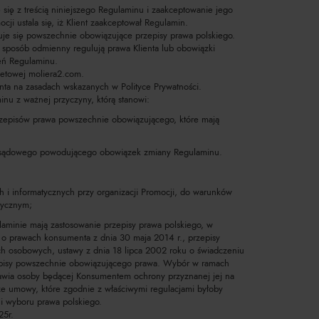
 się z treścią niniejszego Regulaminu i zaakceptowanie jego
ocji ustala się, iż Klient zaakceptował Regulamin.
e się powszechnie obowiązujące przepisy prawa polskiego.
 sposób odmienny regulują prawa Klienta lub obowiązki
ień Regulaminu.
rnetowej moliera2.com.
nta na zasadach wskazanych w Polityce Prywatności.
nu z ważnej przyczyny, którą stanowi:
pisów prawa powszechnie obowiązującego, które mają
 sądowego powodującego obowiązek zmiany Regulaminu.
 informatycznych przy organizacji Promocji, do warunków
tycznym;
minie mają zastosowanie przepisy prawa polskiego, w
 o prawach konsumenta z dnia 30 maja 2014 r., przepisy
ch osobowych, ustawy z dnia 18 lipca 2002 roku o świadczeniu
zepisy powszechnie obowiązującego prawa. Wybór w ramach
awia osoby będącej Konsumentem ochrony przyznanej jej na
e umowy, które zgodnie z właściwymi regulacjami byłoby
i wyboru prawa polskiego.
25r.