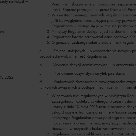
eauty na Foksal w
Warunkiem skorzystania z Promocji jest zapoznanie
treści. Poprzez przystąpienie przez Klienta do Prom
W kwestiach nieuregulowanych Regulaminem stosuj
Jeśli bezwzględnie obowiązujące przepisy prawa w
Organizatora – stosuje się je w miejsce postanow
Niniejszy Regulamin dostępny jest na stronie inte
tes"
Organizator będzie przetwarzał dane osobowe Klie
Organizator zastrzega sobie prawo zmiany Regulami
a. Zmiana istniejących lub wprowadzenie nowych prze
bezpośredni wpływ na treść Regulaminu.
b. Wydanie decyzji administracyjnej lub orzeczenia
c. Prostowanie oczywistych omyłek pisarskich.
03.2022
d. Konieczność dostosowania rozwiązań technicznych i
rynkowych związanych z postępem technicznym i informa
W sprawach nieuregulowanych w niniejszym Regula
szczególności Kodeksu cywilnego, przepisy ustawy
ustawy z dnia 10 maja 2018 roku o ochronie dany
usług drogą elektroniczną oraz inne właściwe pr
niniejszego Regulaminu prawa polskiego nie pozb
mocy prawa, którego nie można wyłączyć na drodz
stosowane w przypadku braku zastosowania klauzul
Regulamin zostaje opublikowany w dniu 24.04.20