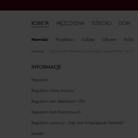
KOBIETA
MĘŻCZYZNA
DZIECKO
DOM
Nowości
Projektanci
Odzież
Obuwie
Torby
moliera2
REGULAMIN PROMOCJI „Promocja z kodem EXTRA" 26.12
INFORMACJE
Regulamin
Regulamin Klubu Korzyści
Regulamin kart rabatowych -15%
Regulamin Kart Prezentowych
Regulamin promocji ,,Stały kod Ambasadorski Moliera2”
Kontakt