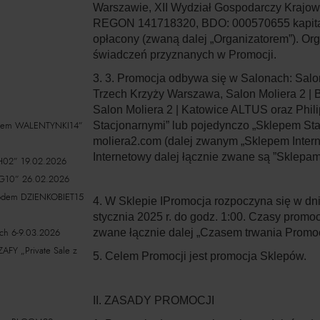
Warszawie, XII Wydział Gospodarczy Krajo
REGON 141718320, BDO: 000570655 kapitał
opłacony (zwaną dalej „
Organizatorem
”). Or
świadczeń przyznanych w Promocji.
3. 3. Promocja odbywa się w Salonach: Salon
Trzech Krzyży Warszawa, Salon Moliera 2 | 
Salon Moliera 2 | Katowice ALTUS oraz Phili
odem WALENTYNKI14”
Stacjonarnymi
” lub pojedynczo „
Sklepem St
moliera2.com (dalej zwanym „
Sklepem Inter
Internetowy dalej łącznie zwane są ”
Sklepam
02” 19.02.2026
G10” 26.02.2026
kodem DZIENKOBIET15
4. W Sklepie IPromocja rozpoczyna się w dniu
stycznia 2025 r. do godz. 1:00. Czasy prom
ch 6-9.03.2026
zwane łącznie dalej „
Czasem trwania Promoc
 „Private Sale z
5. Celem Promocji jest promocja Sklepów.
II. ZASADY PROMOCJI