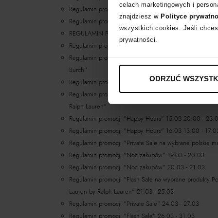
celach marketingowych i persona
Regulamin promocji "Women's Day"
znajdziesz w
Polityce prywatn
Regulamin promocji "Women's Day -15% z kodem W
wszystkich cookies. Jeśli chces
REGULAMIN PROMOCJI „Dolce & Gabbana - promocja 
prywatności.
Regulamin promocji Noc zakupów na wybrane kosmetyki 
Regulamin promocji "Private Sale na produkty Dolce & 
Burch"
ODRZUĆ WSZYSTK
Regulamin promocji "Private Sale na buty i torby"
Regulamin promocji "Noc zakupów na produkty Polo Ral
Ralph Lauren"
Regulamin promocji "Happy Hours" 15.03 20:00 - 23:
Regulamin promocji "Happy Hours" 16.03 13:00 - 17.0
Regulamin promocji "Private Sale na wybrane polskie ma
Regulamin promocji "Noc zakupów" 19.03 - 20.03
Regulamin promocji "Noc zakupów" 20.03 - 21.03
Regulamin promocji "Flash Sale na wybrane produkty Po
Lauren by Ralph Lauren" 21.03 - 25.03
Regulamin promocji "Private Sale" 24.03 - 27.03
Regulamin promocji "Flash Sale" 26.03 - 31.03