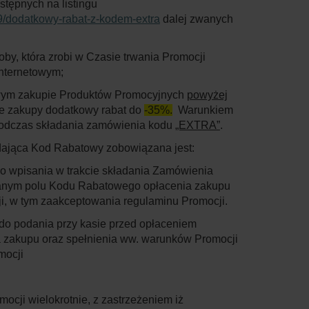
stępnych na listingu
9/dodatkowy-rabat-z-kodem-extra
dalej zwanych
oby, która zrobi w Czasie trwania Promocji
nternetowym;
owym zakupie Produktów Promocyjnych
powyżej
e zakupy dodatkowy rabat do
-35%.
Warunkiem
 podczas składania zamówienia kodu
„EXTRA”
.
dająca Kod Rabatowy zobowiązana jest:
o wpisania w trakcie składania Zamówienia
anym polu Kodu Rabatowego opłacenia zakupu
i, w tym zaakceptowania regulaminu Promocji.
o podania przy kasie przed opłaceniem
zakupu oraz spełnienia ww. warunków Promocji
mocji
ocji wielokrotnie, z zastrzeżeniem iż