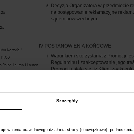
Decyzja Organizatora w przedmiocie re
.25
na postępowanie reklamacyjne reklam
sądem powszechnym.
.25
IV POSTANOWIENIA KOŃCOWE
bu Korzyści"
Warunkiem skorzystania z Promocji jest
 11:00
Regulaminu i zaakceptowanie jego treśc
o Ralph Lauren i Lauren
Promocji ustala się, iż Klient zaakcep
W kwestiach nieuregulowanych Regula
przepisy prawa polskiego. Jeśli bezw
odmienny regulują prawa Klienta lub ob
Korzyści" 25.02 - 26.02
postanowień Regulaminu.
Szczegóły
Klubu Korzyści"
Niniejszy Regulamin dostępny jest na s
Organizator będzie przetwarzał dane 
Polityce Prywatności.
 zapewnienia prawidłowego działania strony (obowiązkowe), podnoszenia