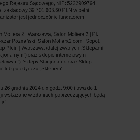
wego Rejestru Sądowego, NIP: 5222909794,
 zakładowy 39 701 603,60 PLN w pełni
ganizator jest jednocześnie fundatorem
 Moliera 2 | Warszawa, Salon Moliera 2 | Pl.
Bazar Poznański, Salon Moliera2.com | Sopot,
pp Plein | Warszawa (dalej zwanych „
Sklepami
acjonarnym
”) oraz sklepie internetowym
netowym
”). Sklepy Stacjonarne oraz Sklep
i
” lub pojedynczo „
Sklepem
”.
 26 grudnia 2024 r. o godz. 9:00 i trwa do 1
ocji wskazane w zdaniach poprzedzających będą
ji
”.