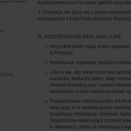
eauty na Foksal w
każdorazowo musi na nowo spełnić wszystki
7. Promocja nie łączy się z innymi promocj
wynikającym z karty Klubu Korzyści Moliera2
tes"
III. POSTĘPOWANIE REKLAMACYJNE
Wszystkie osoby mają prawo zgłaszać 
w Promocji.
Reklamacje rozpatruje specjalna komis
Zaleca się, aby reklamacje były sporzą
03.2022
nazwisko, dokładny adres, datę i miejs
również dokładny opis i powód reklama
wiadomości e-mail można przesyłać na
Rozpatrywanie reklamacji trwa 14 dni 
włączając w to wysyłkę pisma zawiera
rozpatrując reklamację, stosować będz
Organizatora reklamujący zostanie po
w reklamacji, chyba że reklamujący wy