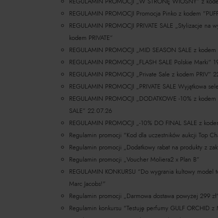
REGULAMIN PROMOCJI „W STRONĘ WIOSNY” z ko
REGULAMIN PROMOCJI Promocja Pinko z kodem "PUF
REGULAMIN PROMOCJI PRIVATE SALE „Stylizacje na wy
kodem PRIVATE”
REGULAMIN PROMOCJI „MID SEASON SALE z kodem 
REGULAMIN PROMOCJI „FLASH SALE Polskie Marki" 1
REGULAMIN PROMOCJI „Private Sale z kodem PRIV” 2
REGULAMIN PROMOCJI „PRIVATE SALE Wyjątkowa selek
REGULAMIN PROMOCJI „DODATKOWE -10% z kodem E
SALE” 22.07.26
REGULAMIN PROMOCJI „-10% DO FINAL SALE z kode
Regulamin promocji "Kod dla uczestników aukcji Top Cha
Regulamin promocji „Dodatkowy rabat na produkty z za
Regulamin promocji „Voucher Moliera2 x Plan B”
REGULAMIN KONKURSU “Do wygrania kultowy model tor
Marc Jacobs!"
Regulamin promocji „Darmowa dostawa powyżej 299 z
Regulamin konkursu "Testuję perfumy ​GULF ORCHID z 