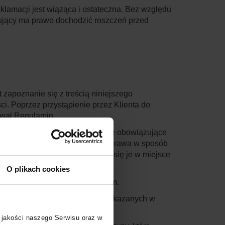
klamacji jest wiążąca i ostateczna. Bez względu
ujący ma prawo dochodzić roszczeń przed
 zapoznanie się z treścią niniejszego
i. Poprzez przystąpienie przez Klienta do
tował Regulamin.
minem stosuje się powszechnie obowiązujące
zględnie obowiązujące przepisy prawa w sposób
owiązki Organizatora – stosuje się je w miejsce
O plikach cookies
tronie internetowej moliera2.com.
osobowe Klienta na zasadach wskazanych w
 jakości naszego Serwisu oraz w