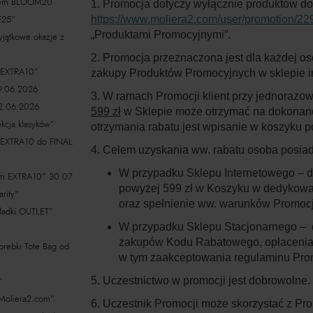
dem BLOOM20
1. Promocja dotyczy wyłącznie produktów do
F25"
https://www.moliera2.com/user/promotion/22
„
Produktami Promocyjnymi
”.
jątkowe okazje z
2. Promocja przeznaczona jest dla każdej os
EXTRA10”
zakupy Produktów Promocyjnych w sklepie i
9.06.2026
3. W ramach Promocji klient przy jednoraz
2.06.2026
599 zł
w Sklepie może otrzymać na dokonan
cja klasyków”
otrzymania rabatu jest wpisanie w koszyku
XTRA10 do FINAL
4. Celem uzyskania ww. rabatu osoba posia
W przypadku Sklepu Internetowego – d
m EXTRA10” 30.07
powyżej 599 zł w Koszyku w dedykow
rity"
oraz spełnienie ww. warunków Promocj
kładki OUTLET”
W przypadku Sklepu Stacjonarnego – d
zakupów Kodu Rabatowego, opłacenia 
ebki Tote Bag od
w tym zaakceptowania regulaminu Pro
ł"
5. Uczestnictwo w promocji jest dobrowolne.
Moliera2.com"
6. Uczestnik Promocji może skorzystać z Prom