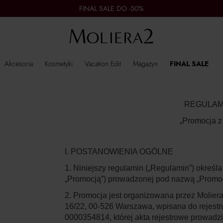
FINAL SALE DO -50%
Akcesoria
Kosmetyki
Vacation Edit
Magazyn
FINAL SALE
REGULAM
„Promocja 
I. POSTANOWIENIA OGÓLNE
1. Niniejszy regulamin („
Regulamin
”) określ
„
Promocją
”) prowadzonej pod nazwą
„Promo
2. Promocja jest organizowana przez Moliera
16/22, 00-526 Warszawa, wpisana do rejes
0000354814, której akta rejestrowe prowadz