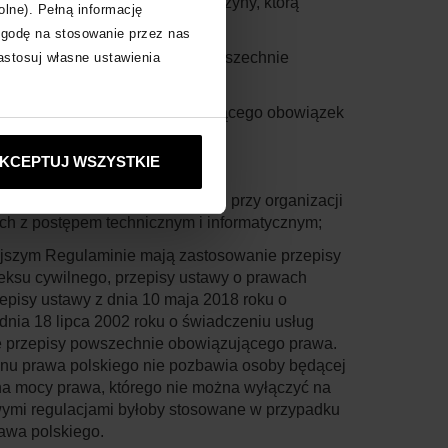
any Regulaminu z ważnej przyczyny, którą
olne). Pełną informację
zgodę na stosowanie przez nas
e nowych przepisów prawa powszechnie
zastosuj własne ustawienia
ływ na treść Regulaminu.
 orzeczenia sądowego powodującego obowiązek
KCEPTUJ WSZYSTKIE
skich.
chnicznych i informatycznych przy organizacji
h z postępem technicznym i informatycznym;
jszym Regulaminie mają zastosowanie przepisy
eksu cywilnego, przepisy ustawy o prawach
zepisy ustawy z dnia 10 maja 2018 roku o
nia 18 lipca 2002 roku o świadczeniu usług
we przepisy powszechnie obowiązującego prawa.
nu prawa polskiego nie pozbawia osoby będącej
a mocy prawa, którego nie można wyłączyć na
wymi regulacjami byłoby stosowane w przypadku
awa polskiego.